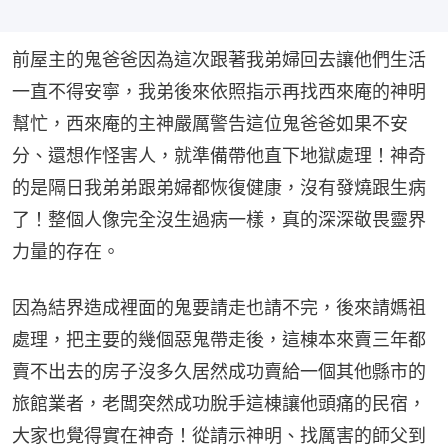
前屋主的鬼爸爸因為這次跟著我弟婦回去讓他們生活
一直不得安寧，我弟後來依照指示再找西來庵的神明
幫忙，西來庵的主神嚴厲警告這位鬼爸爸如果不安
分、還想作怪害人，就準備帶他直下地獄處理！神奇
的是隔日我弟弟跟弟婦都恢復健康，沒有發燒跟生病
了！整個人像完全沒生過病一樣，真的深深敬畏靈界
力量的存在。
因為結界造成裡面的鬼要請走也請不完，後來請媽祖
處理，把主要的幾個惡鬼帶走後，這棟本來賣三年都
賣不出去的房子沒多久居然成功賣給一個其他縣市的
旅館業者，老闆突然成功脫手這棟讓他頭痛的民宿，
大家也覺得實在神奇！從請示神明、找厲害的師父到