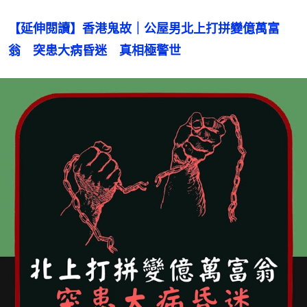
【延伸閱讀】香港鬼故｜公屋男北上打拼變億萬富
翁　突患大病昏迷　真相極警世