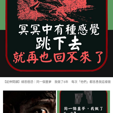
【延伸閱讀】細思極恐｜同一個噩夢 我做了6年 每次「他們」都慫恿我這樣做