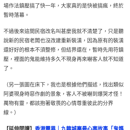
場作法鎮壓搞了快一年，大家真的是快被搞瘋，終於
暫時落幕。
不過後來這間民宿改名叫甚麼我就不清楚了，只是聽
說新的民宿老闆也沒改建重新裝潢，因為原有的裝潢
還好好的根本不須整修，但結界還在，暫時先用符鎮
壓，裡面的鬼能維持多久不現身再來嚇客人就不知道
了。
（另一張圖在床下，我也是根據他們描述，找出類似
阿婆現身時惡作劇的景象，客人不被嚇到爆哭才怪！
萬物有靈，都該抱著敬畏的心情尊重彼此的分界
線。）
【延伸閱讀】
香港靈異｜九龍城寨最心寒故事「鬼媽