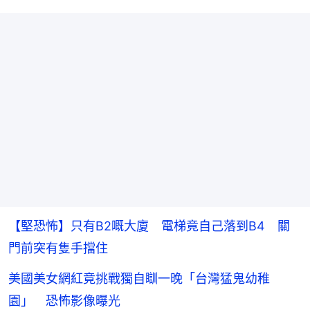
【堅恐怖】只有B2嘅大廈 電梯竟自己落到B4 關
門前突有隻手擋住
美國美女網紅竟挑戰獨自瞓一晚「台灣猛鬼幼稚
園」 恐怖影像曝光