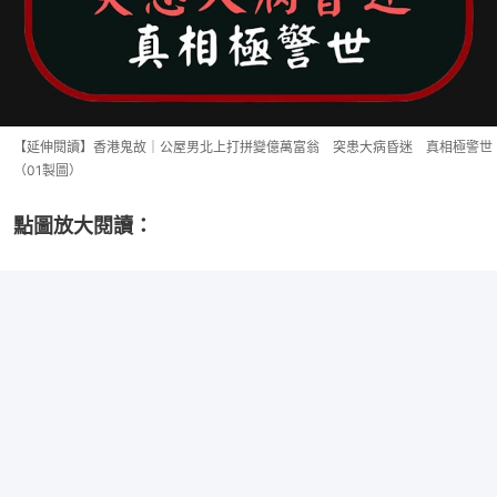
【延伸閱讀】香港鬼故｜公屋男北上打拼變億萬富翁 突患大病昏迷 真相極警世
（01製圖）
點圖放大閱讀：