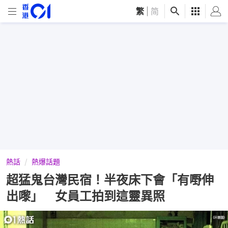
繁
|
简
熱話
熱爆話題
超猛鬼台灣民宿！半夜床下會「有嘢伸
出嚟」 女員工拍到這靈異照