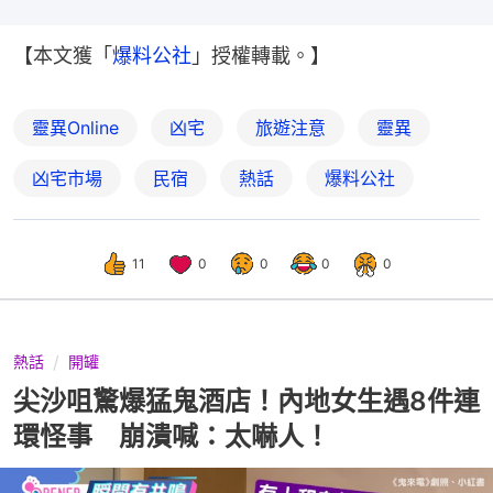
【本文獲「
爆料公社
」授權轉載。】
靈異Online
凶宅
旅遊注意
靈異
凶宅市場
民宿
熱話
爆料公社
11
0
0
0
0
熱話
開罐
尖沙咀驚爆猛鬼酒店！內地女生遇8件連
環怪事 崩潰喊：太嚇人！