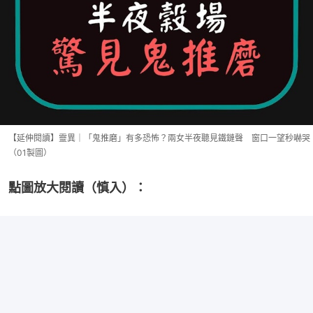
【延伸閱讀】靈異｜「鬼推磨」有多恐怖？兩女半夜聽見鐵鏈聲 窗口一望秒嚇哭
（01製圖）
點圖放大閱讀（慎入）：