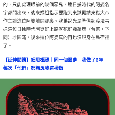
的，只能處理眼前的幾個惡鬼，連日據時代的阿婆名
字都問出來，後來媽祖指示要跑到東獄殿請東獄大帝
作主讓這位阿婆離開那裏。我弟說光是準備超渡法事
送這位日據時代阿婆好上路就花好幾萬塊（台幣，下
同）才圓滿，後來這位阿婆真的再也沒現身在民宿裡
了。
【延伸閱讀】細思極恐｜同一個噩夢　我做了6年　
每次「他們」都慫恿我這樣做