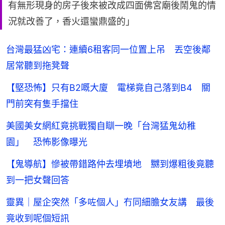
有無形現身的房子後來被改成四面佛宮廟後鬧鬼的情
況就改善了，香火還蠻鼎盛的」
台灣最猛凶宅：連續6租客同一位置上吊 丟空後鄰
居常聽到拖凳聲
【堅恐怖】只有B2嘅大廈 電梯竟自己落到B4 關
門前突有隻手擋住
美國美女網紅竟挑戰獨自瞓一晚「台灣猛鬼幼稚
園」 恐怖影像曝光
【鬼導航】慘被帶錯路仲去埋墳地 嬲到爆粗後竟聽
到一把女聲回答
靈異｜屋企突然「多咗個人」冇同細膽女友講 最後
竟收到呢個短訊