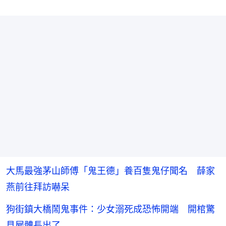
大馬最強茅山師傅「鬼王德」養百隻鬼仔聞名 薛家
燕前往拜訪嚇呆
狗街鎮大橋鬧鬼事件：少女溺死成恐怖開端 開棺驚
見屍體長出了……