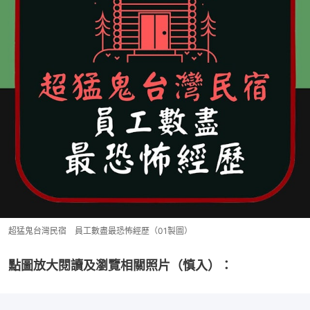
超猛鬼台灣民宿 員工數盡最恐怖經歷（01製圖）
點圖放大閱讀及瀏覽相關照片（慎入）：