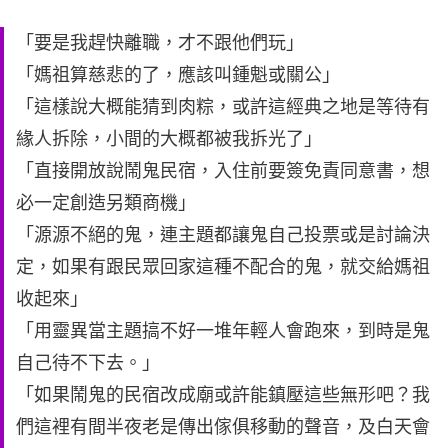
「要是我趕快離職，才不跟他們玩」
「媽祖算慈悲的了，應該叫鍾魁或關公」
「這樣說大概能猜到肉粽，或許這經典之地是等待有
緣人拆除，小間的大概都被我拆光了」
「直接開放說鬧鬼民宿，入住前要簽免責同意書，想
必一定創造另類商機」
「源源不絕的鬼，連主題都讓鬼自己投票或是討論決
定，如果有跟民眾回家這種不配合的鬼，就交給媽祖
收起來」
「用靈異當主題搞不好一堆年輕人會跑來，到時是鬼
自己待不下去。」
「如果鬧鬼的民宿改成廟或許能鎮壓這些無形吧？我
們這裡有間半夜老是傳出傢俱移動的聲音，及白天會