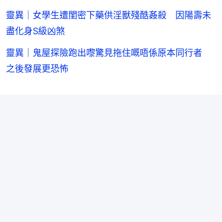
靈異｜女學生遭閨密下藥供淫獸殘酷姦殺 因陽壽未
盡化身S級凶煞
靈異｜鬼屋探險跑出嚟驚見拖住嘅唔係原本同行者
之後發展更恐怖