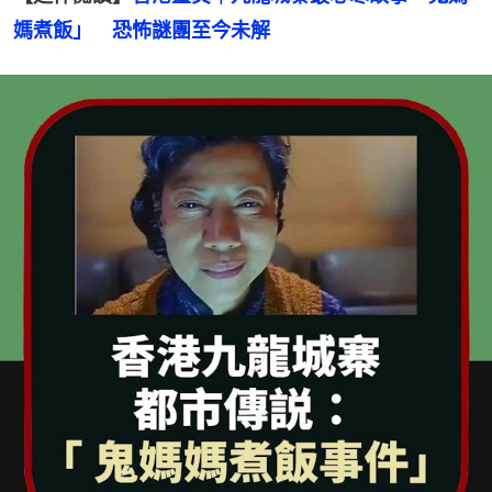
媽煮飯」　恐怖謎團至今未解