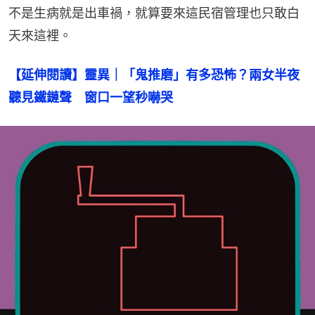
不是生病就是出車禍，就算要來這民宿管理也只敢白
天來這裡。
【延伸閱讀】靈異｜「鬼推磨」有多恐怖？兩女半夜
聽見鐵鏈聲　窗口一望秒嚇哭