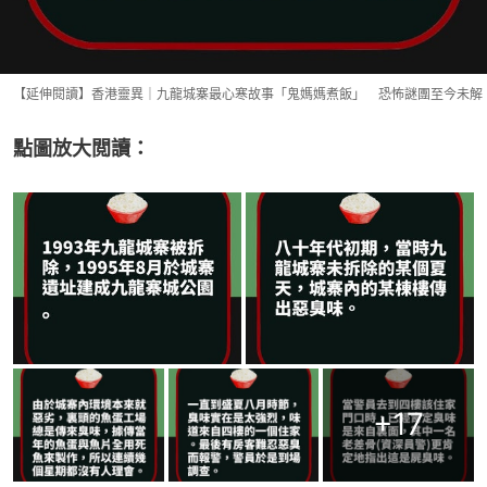
【延伸閱讀】香港靈異｜九龍城寨最心寒故事「鬼媽媽煮飯」 恐怖謎團至今未解
點圖放大閲讀：
+
17