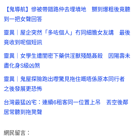
【鬼導航】慘被帶錯路仲去埋墳地 嬲到爆粗後竟聽
到一把女聲回答
靈異｜屋企突然「多咗個人」冇同細膽女友講 最後
竟收到呢個短訊
靈異｜女學生遭閨密下藥供淫獸殘酷姦殺 因陽壽未
盡化身S級凶煞
靈異｜鬼屋探險跑出嚟驚見拖住嘅唔係原本同行者
之後發展更恐怖
台灣最猛凶宅：連續6租客同一位置上吊 丟空後鄰
居常聽到拖凳聲
網民留言：