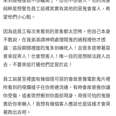
來到這裡後就不想離開了。但他不想害人，他的現身
純粹是想警告員工這裡其實有其他的惡鬼會害人，希
望他們小心點。
因為這員工每次來看到的景象都太恐怖，他自己本身
不敢說，在我弟弟請神明處理鬧鬼的過程裡他才透
漏：這段期間裡面的鬼多到嚇死人！且很多是帶著惡
意來捉弄人！也會想害人！唯一目的是想辦法趕人出
去，不要來這打擾他們定居於此！
員工說甚至裡面有幾個很可惡的會故意像電影鬼片裡
所看到的噁爛樣子在你旁邊流連，有時會故意推你讓
你受傷，或者突然衝到你面前現身，用很可怕的鬼臉
靠近你來嚇人！我想有幾個客人應該也是這樣才會哭
著跑出去吧。