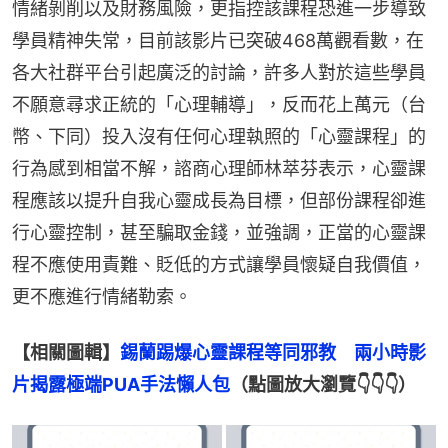
情緒剝削以及財務風險，更指控該課程恐進一步導致
學員精神失常，目前該影片已突破468萬觀看數，在
各大社群平台引起廣泛的討論，許多人對於這些學員
不願意尋求正統的「心理輔導」，反而花上萬元（台
幣、下同）投入沒有任何心理執照的「心靈課程」的
行為感到相當不解，諮商心理師林萃芬表示，心靈課
程應該以提升自我心靈成長為目標，但部份課程卻進
行心靈控制，甚至騙取金錢，並強調，正當的心靈課
程不應使用責難、貶低的方式讓學員懷疑自我價值，
更不應進行情緒勒索。
【相關圖輯】
錫蘭踢爆心靈課程等同邪教　兩小時影
片揭露極端PUA手法懶人包
（點圖放大瀏覽👇👇👇）