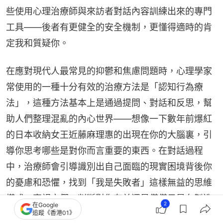
些使用心理治療師與來訪者對話內容訓練出來的專門
工具——後者有更健全的安全機制，更懂得適時的肯
定我和質疑你。
在應對現代人最常見的抑鬱和焦慮問題時，心理學家
常使用的一種十分有效的治療方法是「認知行為療
法」，這種方法基本上是通過提問、對話和反思，幫
助人們整理混亂的內心世界——想像一下數年前爆紅
的日本收納女王近藤麻理惠的出現在你的大腦裏，引
導你思考哪些是對你而言重要的東西。在對話過程
中，治療師會引導識別出自己面臨的現實困境背後你
的憂慮和恐懼，找到「我是失敗者」這樣無益的思維
模式，審視它們，判斷對你有益還是僅僅只是在製造
2
在Google
焦慮。
追蹤《香港01》