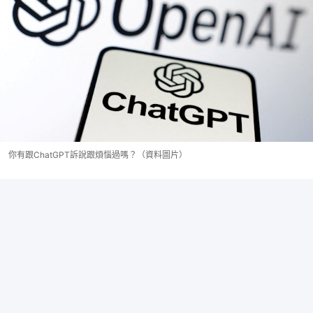
你有跟ChatGPT訴說跟煩惱過嗎？（資料圖片）