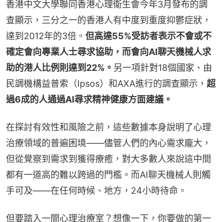
香港中文大學聯同香港心理衞生會今年3月發布的調
查顯示，三分之一的香港人有中度到重度抑鬱症狀，
達到2012年的3倍。
但高達55%受訪者表示不會或不
確定會向專業人士尋求協助，而會向AI聊天機械人求
助的港人比例則達到22%。
另一項針對18個國家、由
民調機構益普索（Ipsos）和AXA進行的調查顯示，
超
過6成的人通過AI尋求精神健康方面建議。
在探討有效性和風險之前，這些數據本身說明了心理
治療領域的普遍困境——儘管人們的內心需求龐大，
但從覺察到需求到獲得療癒，對大多數人來說這中間
都有一道高的難以跨過的門檻。而AI聊天機械人則觸
手可及——在任何時候、地方，24小時待命。
但要踏入一間心理治療室？想像一下，你要做的第一