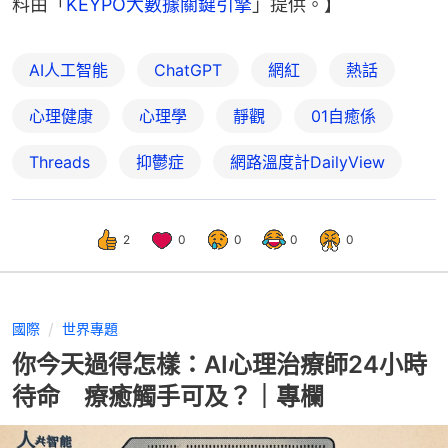
料由「
KEYPO大數據關鍵引擎
」提供。】
AI人工智能
ChatGPT
網紅
熱話
心理健康
心理學
靜觀
01自癒係
Threads
抑鬱症
網路溫度計DailyView
2
0
0
0
0
國際
世界專題
你今天過得怎樣：AI心理治療師24小時
待命 療癒觸手可及？｜專欄