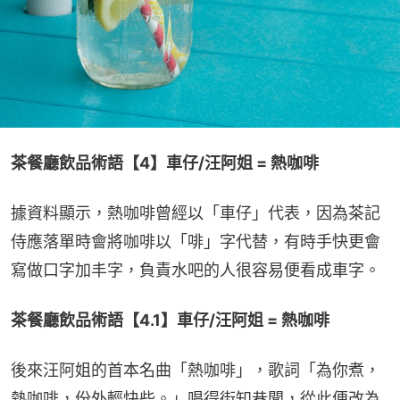
茶餐廳飲品術語【4】車仔/汪阿姐 = 熱咖啡
據資料顯示，熱咖啡曾經以「車仔」代表，因為茶記
侍應落單時會將咖啡以「啡」字代替，有時手快更會
寫做口字加丰字，負責水吧的人很容易便看成車字。
茶餐廳飲品術語【4.1】車仔/汪阿姐 = 熱咖啡
後來汪阿姐的首本名曲「熱咖啡」，歌詞「為你煮，
熱咖啡，份外輕快些。」唱得街知巷聞，從此便改為