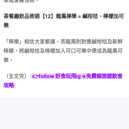
果或菠蘿雪糕。
茶餐廳飲品術語【12】龍鳳檸樂 = 鹹柑桔、檸檬加可
樂
「檸樂」相信大家都識，而龍鳳則對應鹹柑桔及新鮮
檸檬，將鹹柑桔及檸檬加入可口可樂中便成為龍鳳可
樂。
（全文完）
👉follow 好食玩飛ig ✈️免費睇旅遊飲食
攻略