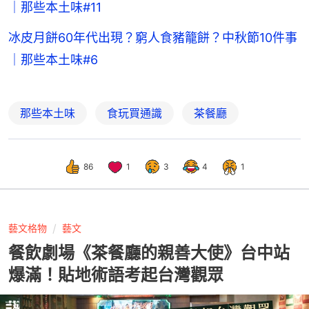
｜那些本土味#11
冰皮月餅60年代出現？窮人食豬籠餅？中秋節10件事
｜那些本土味#6
那些本土味
食玩買通識
茶餐廳
86
1
3
4
1
藝文格物
藝文
餐飲劇場《茶餐廳的親善大使》台中站
爆滿！貼地術語考起台灣觀眾