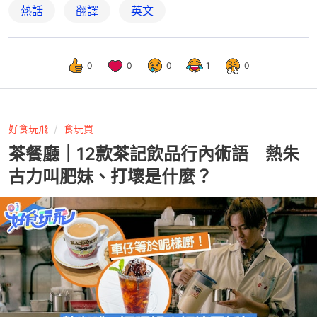
熱話
翻譯
英文
0
0
0
1
0
好食玩飛
食玩買
茶餐廳｜12款茶記飲品行內術語 熱朱
古力叫肥妹、打壞是什麼？