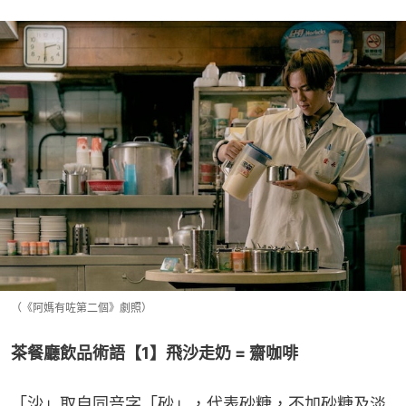
（《阿媽有咗第二個》劇照）
茶餐廳飲品術語【1】飛沙走奶 = 齋咖啡
「沙」取自同音字「砂」，代表砂糖，不加砂糖及淡