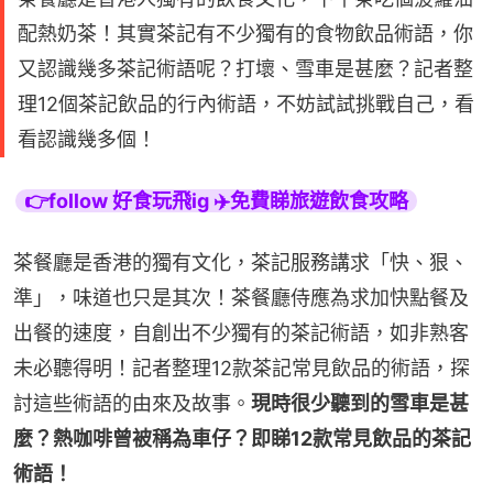
配熱奶茶！其實茶記有不少獨有的食物飲品術語，你
又認識幾多茶記術語呢？打壞、雪車是甚麼？記者整
理12個茶記飲品的行內術語，不妨試試挑戰自己，看
看認識幾多個！
👉follow 好食玩飛ig ✈️免費睇旅遊飲食攻略
茶餐廳是香港的獨有文化，茶記服務講求「快、狠、
準」，味道也只是其次！茶餐廳侍應為求加快點餐及
出餐的速度，自創出不少獨有的茶記術語，如非熟客
未必聽得明！記者整理12款茶記常見飲品的術語，探
討這些術語的由來及故事。
現時很少聽到的雪車是甚
麼？熱咖啡曾被稱為車仔？即睇12款常見飲品的茶記
術語！