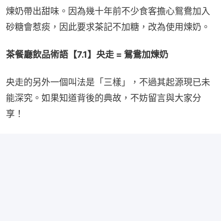
煉奶帶出甜味。因為幾十年前不少食客擔心鴛鴦加入
砂糖會惹痰，因此要求茶記不加糖，改為使用煉奶。
茶餐廳飲品術語【7.1】央走 = 鴛鴦加煉奶
央走的另外一個叫法是「三樣」，不過其起源現已未
能深究。如果知道背後的典故，不妨留言與大家分
享！