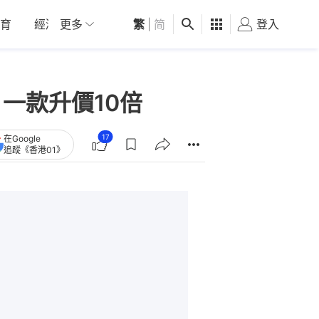
育
經濟
更多
01深圳
繁
觀點
|
简
健康
好食玩飛
登入
女
一款升價10倍
17
在Google
追蹤《香港01》