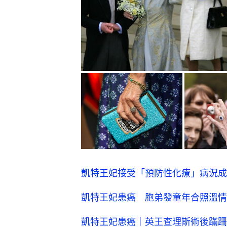
凱特王妃接受「預防性化療」病況成
凱特王妃患癌 胞弟發童年合照溫情
凱特王妃患癌｜英王查理斯術後蹣跚