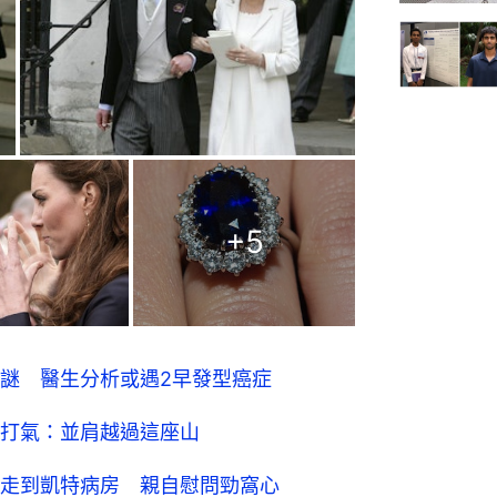
+
5
謎 醫生分析或遇2早發型癌症
打氣：並肩越過這座山
走到凱特病房 親自慰問勁窩心