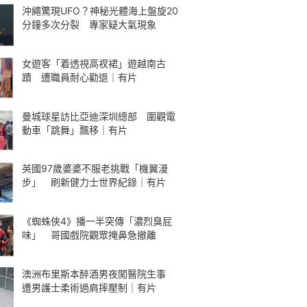
沖繩驚現UFO？神秘光體海上盤旋20
分鐘多次分裂 專家疑大氣現象
女遊客「着透視高衩裙」遊越南古
蹟 遭職員耐心勸退｜有片
曼城球星訪比亞迪深圳總部 圍觀電
動車「跳舞」飄移｜有片
英國97歲婆婆不服老挑戰「機翼漫
步」 刷新健力士世界紀錄｜有片
《蜘蛛俠4》播一半突傳「濃烈臭屁
味」 哥國戲院觀眾掩鼻急撤離
澳洲布里斯本醉酒男夜闖醫院生事
遭男護士柔術過肩摔壓制｜有片