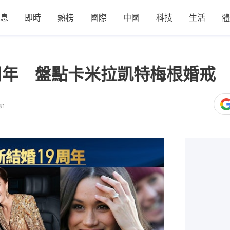
息
即時
熱榜
國際
中國
科技
生活
體
周年 盤點卡米拉凱特梅根婚戒 
31