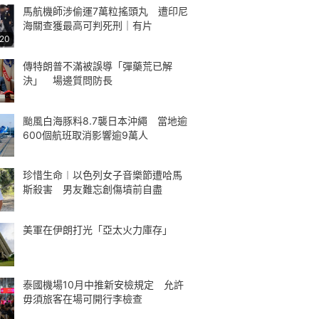
馬航機師涉偷運7萬粒搖頭丸 遭印尼
海關查獲最高可判死刑｜有片
:20
傳特朗普不滿被誤導「彈藥荒已解
決」 場邊質問防長
颱風白海豚料8.7襲日本沖繩 當地逾
600個航班取消影響逾9萬人
珍惜生命︱以色列女子音樂節遭哈馬
斯殺害 男友難忘創傷墳前自盡
美軍在伊朗打光「亞太火力庫存」
泰國機場10月中推新安檢規定 允許
毋須旅客在場可開行李檢查