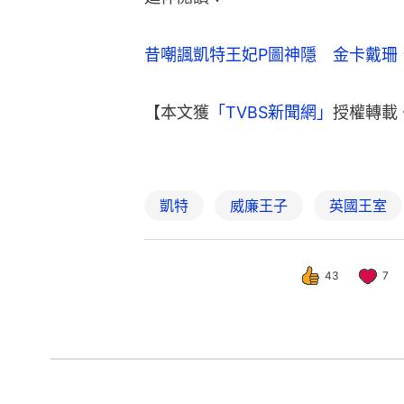
昔嘲諷凱特王妃P圖神隱　金卡戴珊
【本文獲
「TVBS新聞網」
授權轉載
凱特
威廉王子
英國王室
43
7