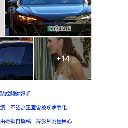
+
14
重點成關鍵證明
癒 不認為王室會被疾病弱化
由她親自撰稿 錄影片為穩民心