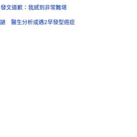
特P圖 發文道歉：我感到非常難堪
謎 醫生分析或遇2早發型癌症