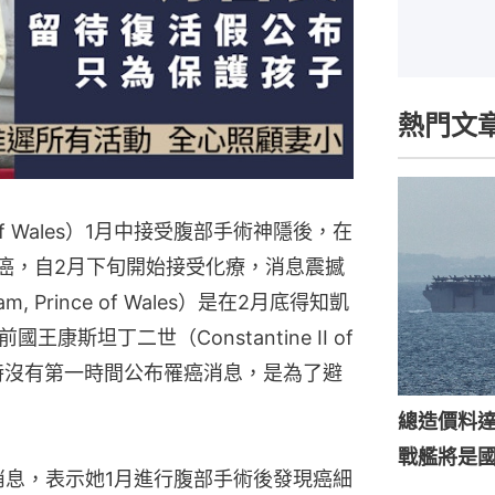
熱門文
ss of Wales）1月中接受腹部手術神隱後，在
罹癌，自2月下旬開始接受化療，消息震撼
 Prince of Wales）是在2月底得知凱
斯坦丁二世（Constantine II of
凱特沒有第一時間公布罹癌消息，是為了避
總造價料達
戰艦將是
消息，表示她1月進行腹部手術後發現癌細