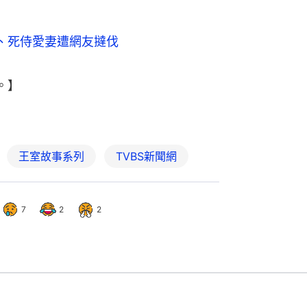
、死侍愛妻遭網友撻伐
。】
王室故事系列
TVBS新聞網
7
2
2