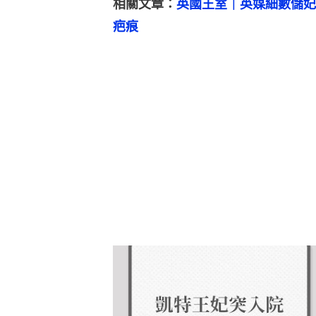
相關文章：
英國王室｜英媒細數儲妃
疤痕