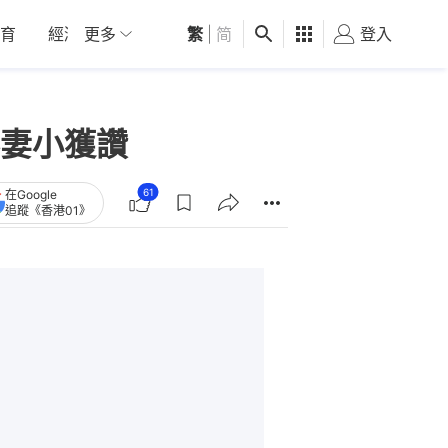
育
經濟
更多
01深圳
繁
觀點
|
简
健康
好食玩飛
登入
女
妻小獲讚
61
在Google
追蹤《香港01》