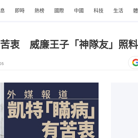
息
即時
熱榜
國際
中國
科技
生活
體
苦衷 威廉王子「神隊友」照料
05