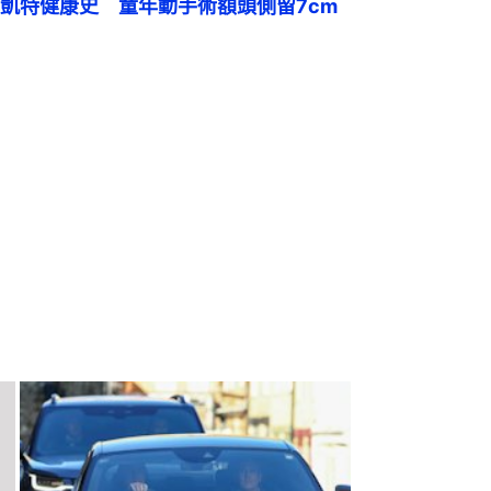
凱特健康史　童年動手術額頭側留7cm