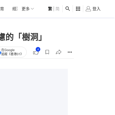
育
經濟
更多
01深圳
繁
觀點
|
简
健康
好食玩飛
登入
女
慮的「樹洞」
4
在Google
追蹤《香港01》