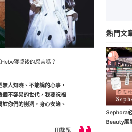
熱門文
Hebe獲獎後的感言嗎？
把無人知曉、不能說的心事，
這個不容易的世代，我要祝福
屬於你們的樹洞，身心安適、
Sephor
Beauty胭
田馥甄