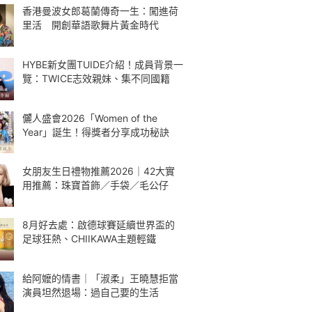
香港曼波女郎葛蘭傳奇一生：闖進荷
里活 開創華語歌舞片黃金時代
HYBE新女團TUIDE介紹！成員背景一
覽：TWICE志效親妹、集不同國籍
儷人盛會2026「Women of the
Year」誕生！得獎者分享成功秘訣
女朋友生日禮物推薦2026｜42大實
用推薦：珠寶首飾／手袋／毛公仔
8月好去處：啟德球賽延續世界盃的
足球狂熱、CHIIKAWA主題輕鐵
給阿嬤的情書｜「淑柔」王曉慧拒當
演員坦然退場：過自己要的生活