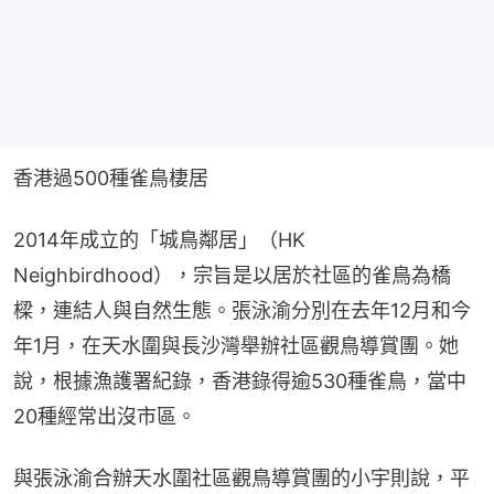
香港過500種雀鳥棲居
2014年成立的「城鳥鄰居」（HK 
Neighbirdhood），宗旨是以居於社區的雀鳥為橋
樑，連結人與自然生態。張泳渝分別在去年12月和今
年1月，在天水圍與長沙灣舉辦社區觀鳥導賞團。她
說，根據漁護署紀錄，香港錄得逾530種雀鳥，當中
20種經常出沒市區。
與張泳渝合辦天水圍社區觀鳥導賞團的小宇則說，平