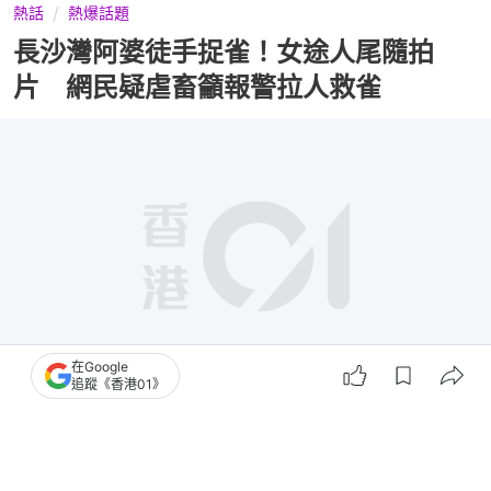
熱話
熱爆話題
長沙灣阿婆徒手捉雀！女途人尾隨拍
片 網民疑虐畜籲報警拉人救雀
在Google
追蹤《香港01》
撰文：
田中貴
出版：
2026-06-13 16:02
更新：
2026-06-13 16:02