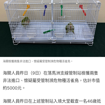
海關檢獲兩隻非法進口、懷疑屬受管制瀕危物種活雀鳥。
海關人員昨日（9日）在落馬洲支線管制站檢獲兩隻
非法進口、懷疑屬受管制瀕危物種活雀鳥，估計市值
約5000元。
海關人員昨日在上述管制站入境大堂截查一名46歲抵