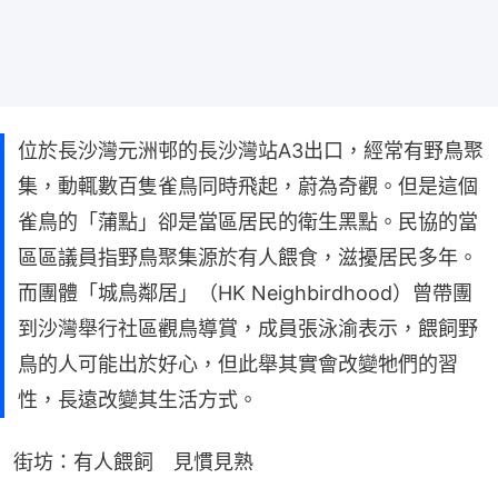
位於長沙灣元洲邨的長沙灣站A3出口，經常有野鳥聚
集，動輒數百隻雀鳥同時飛起，蔚為奇觀。但是這個
雀鳥的「蒲點」卻是當區居民的衛生黑點。民協的當
區區議員指野鳥聚集源於有人餵食，滋擾居民多年。
而團體「城鳥鄰居」（HK Neighbirdhood）曾帶團
到沙灣舉行社區觀鳥導賞，成員張泳渝表示，餵飼野
鳥的人可能出於好心，但此舉其實會改變牠們的習
性，長遠改變其生活方式。
街坊：有人餵飼　見慣見熟