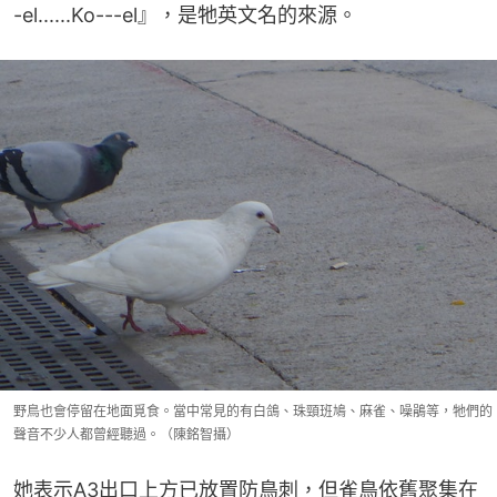
-el......Ko---el』，是牠英文名的來源。
野鳥也會停留在地面覓食。當中常見的有白鴿、珠頸班鳩、麻雀、噪鵑等，牠們的
聲音不少人都曾經聽過。（陳銘智攝）
她表示A3出口上方已放置防鳥刺，但雀鳥依舊聚集在