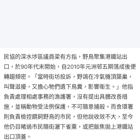
民協的深水埗區議員梁有方指，野鳥聚集港鐵站出
口，於90年代末開始，自2010年元洲邨五期落成後便
轉趨頻密。「當時街坊投訴，野鴿在冷氣機頂築巢，
叫聲滋擾，又擔心牠們遺下鳥糞，影響衛生。」他指
負責處理相處事務的漁護署，沒有提出具體改善措
施，並稱動物受法例保護，不可隨意捕殺。而食環署
則負責檢控餵飼野鳥的市民，但他說收效不大，至今
他仍目睹過市民隨街灑下雀粟，或把飯焦拋上港鐵站
出口頂蓋。