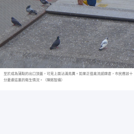
至於成為蒲點的出口頂蓋，可見上面沾滿鳥糞。如果正值禽流感肆虐，市民應該十
分憂慮這裏的衛生情況。（陳銘智攝）