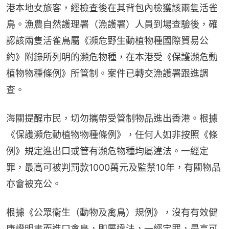
港本地女旅客，經檢查後在其背包內檢獲該兩隻活雀
鳥。漁農自然護理署（漁護署）人員到場查驗後，確
認該兩隻活雀鳥屬《瀕危野生動植物種國際貿易公
約》附錄所列明的瀕危物種，在本港受《保護瀕危動
植物物種條例》所管制。案件已轉交漁護署跟進調
查。
海關提醒市民，切勿攜帶受管制物品進出香港。根據
《保護瀕危動植物物種條例》，任何人如非按照《條
例》規定進出口或管有瀕危物種均屬違法。一經定
罪，最高可被判罰款1000萬元及監禁10年，有關物品
亦會被充公。
根據《公眾衞生（動物及禽鳥）規例》，沒有有效健
康證明書而進口禽鳥，即屬違法，一經定罪，最高可