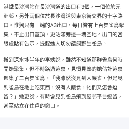
港鐵長沙灣站在長沙灣道的出口有3個，一個位於元
洲邨，另外兩個位於長沙灣道與東京街交界的十字路
口。惟獨只有一端的A3出口，每日皆有上百隻雀鳥聚
集，不止出口蓋頂，更站滿旁邊一塊空地。出口的當
眼處貼有告示，提醒途人切勿餵飼野生雀鳥。
搬到深水埗半年的李姨說，雖然不知道那群雀鳥何時
開始聚集，但不時路過這裏，見慣見熟的她估計這裏
聚集了二百隻雀鳥。「我雖然沒見到人餵雀，但是見
到雀鳥在地上吃東西，沒有人餵食，牠們又怎會逗
留？」她更說，有時會見到雀鳥飛到屋邨平台逗留，
甚至站立在住戶的窗口。