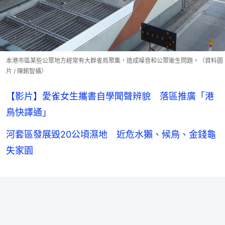
本港市區某些公眾地方經常有大群雀鳥聚集，造成噪音和公眾衞生問題。（資料圖
片 / 陳銘智攝）
【影片】愛雀女生攜書自學聞聲辨貌 落區推廣「港
鳥快譯通」
河套區發展毀20公頃濕地 近危水獺、候鳥、金錢龜
失家園