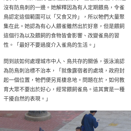
沒有防鳥刺的一邊。她解釋因為有人定期餵鳥，令雀
鳥認定這個範圍可以「又食又拎」，所以牠們大量聚
集在此。她認為有心人餵雀雖然出於好意，但是餵飼
這個行為以及餵飼的食物皆會影響、改變雀鳥的習
性。「最好不要過度介入雀鳥的生活。」
問到該如何處理城市中人、鳥共存的關係，張泳渝認
為防鳥刺治標不治本，「就像露宿者的處境，政府封
起一個位置，牠們便另覓棲息地。問題在於，如何教
育大眾不要出於好心，經常餵飼雀鳥。這其實是一種
干擾自然的表現。」