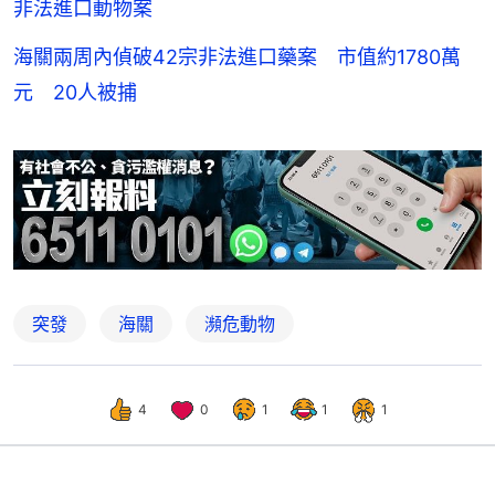
非法進口動物案
海關兩周內偵破42宗非法進口藥案 市值約1780萬
元 20人被捕
突發
海關
瀕危動物
4
0
1
1
1