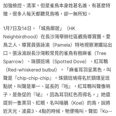
加強檢控、清潔。但是雀鳥本身姓甚名誰，有甚麼特
徵，很多人每天都聽見鳥鳴，卻一無所知。
1月7日及14日，「城鳥鄰居」（HK 
Neighbirdhood）在長沙灣舉辦社區觀鳥導賞團。愛
鳥之人、導賞員張詠渝（Pamela）特地視察港鐵站出
口。張泳渝說長沙灣較常見的雀鳥有樹麻雀（Tree 
Sparrow）、珠頸班鳩（Spotted Dove）、紅耳鵯
（Red-whiskered bulbul）。「麻雀耳羽呈黑色，叫
聲是『chip-chip-chip』。珠頸班鳩得名於頸環呈班
點狀，叫聲是單一、延長的『咕』，紅耳鵯叫聲像哨
子，是急促的『咇』，因為耳羽紅色而得名。」她還
提到一隻黑羽、紅眼，名叫噪鵑（Koel）的鳥，說將
近天光、凌晨3、4點的時候，牠便鳴叫，聲如『Ko--