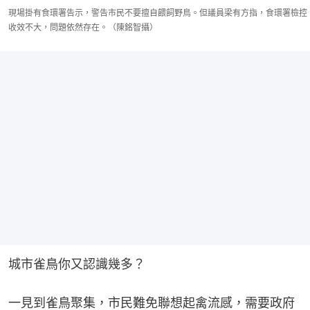
現場掛有食環署告示，警告市民不要擅自餵飼野鳥。但議員梁有方指，食環署檢控
收效不大，問題依然存在。（陳銘智攝）
城市雀鳥你又認識幾多？
一見到雀鳥聚集，市民難免聯想起禽流感，需要政府