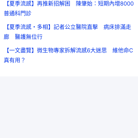
【夏季流感】再推新招解困 陳肇始：短期內增8000
普通科門診
【夏季流感・多相】記者公立醫院直擊 病床排滿走
廊 醫護無位行
【一文盡覽】微生物專家拆解流感6大迷思 維他命C
真有用？