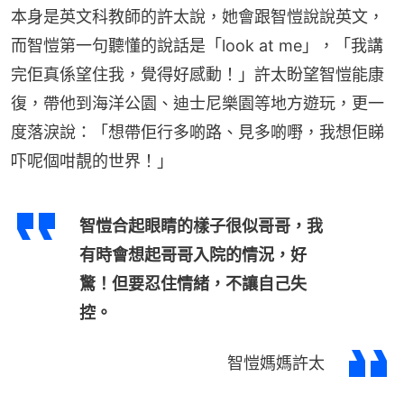
本身是英文科教師的許太說，她會跟智愷說說英文，
而智愷第一句聽懂的說話是「look at me」，「我講
完佢真係望住我，覺得好感動！」許太盼望智愷能康
復，帶他到海洋公園、迪士尼樂園等地方遊玩，更一
度落淚說：「想帶佢行多啲路、見多啲嘢，我想佢睇
吓呢個咁靚的世界！」
智愷合起眼睛的樣子很似哥哥，我
有時會想起哥哥入院的情況，好
驚！但要忍住情緒，不讓自己失
控。
智愷媽媽許太