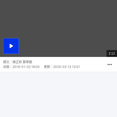
播
放
2:12
總
影
共
片
時
撰文：
陳芷昕 鄭翠碧
間
出版：
2019-01-02 18:00
更新：
2025-02-12 12:01