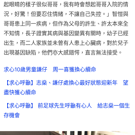
起眼睛的樣子很似哥哥，我有時會想起哥哥入院的情
況，好驚！但要忍住情緒，不讓自己失控。」智愷與
哥哥患上同一疾病，但作為父母的許生、許太本來全
不知情，長子證實其病與基因變異有關時，幼子已經
出生，而二人家族並未曾有人患上心臟病，對於兒子
出現基因缺陷，他們亦大感錯愕，直言無法接受。
求心10歲男童謙仔 周一喜獲換心續命
【求心呼籲】志燊、謙仔處換心最好狀態迎新年 望
盡快獲心續命
【求心呼籲】 前足球先生呼籲有心人 給志燊一個生
存機會