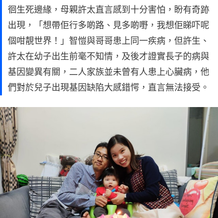
徊生死邊緣，母親許太直言感到十分害怕，盼有奇跡
出現，「想帶佢行多啲路、見多啲嘢，我想佢睇吓呢
個咁靚世界！」智愷與哥哥患上同一疾病，但許生、
許太在幼子出生前毫不知情，及後才證實長子的病與
基因變異有關，二人家族並未曾有人患上心臟病，他
們對於兒子出現基因缺陷大感錯愕，直言無法接受。