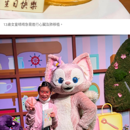
13歲女童晴晴急需進行心臟及肺移植。