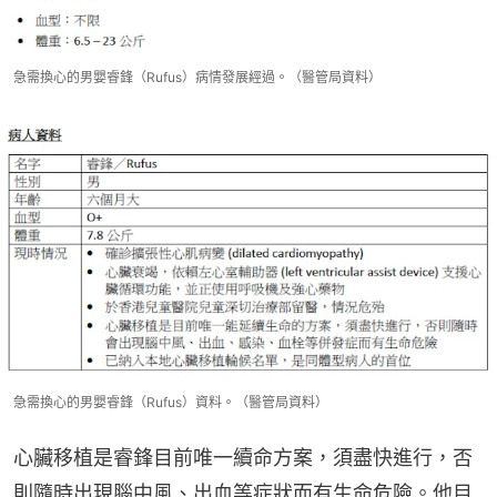
急需換心的男嬰睿鋒（Rufus）病情發展經過。（醫管局資料）
急需換心的男嬰睿鋒（Rufus）資料。（醫管局資料）
心臟移植是睿鋒目前唯一續命方案，須盡快進行，否
則隨時出現腦中風、出血等症狀而有生命危險。他目