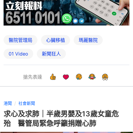
醫院管理局
心臟移植
瑪麗醫院
01 Video
新聞狂人
搶先表達
港聞
社會新聞
求心及求肺｜半歲男嬰及13歲女童危
殆 醫管局緊急呼籲捐贈心肺