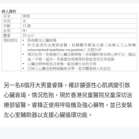
另一名6個月大男童睿鋒，確診擴張性心肌病變引致
心臟衰竭，情況危殆，現於香港兒童醫院兒童深切治
療部留醫。睿鋒正使用呼吸機及強心藥物，並已安裝
左心室輔助器以支援心臟循環功能。