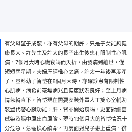
有父母望子成龍，亦有父母的期許，只是子女能夠健
康長大。許先生及許太的長子出生後患有限制性心肌
病，7個月大時心臟衰竭而夭折，由發病到離世，僅
短短兩星期，夫婦歷經椎心之痛。許太一年後再度產
子，豈料幼子智愷在8個月大時，亦確診患有限制性
心肌病，病發前毫無病兆且健康狀況良好；至上月病
情急轉直下，智愷現在需要安裝外置人工雙心室輔助
裝置代替心臟功能，肝、腎亦開始衰竭，更面對細菌
感染及腦中風出血風險。現時13個月大的智愷情況十
分危急，急需換心續命。再度面對兒子患上重病，徘