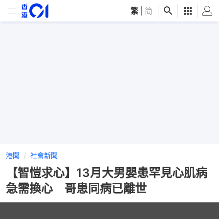
繁
|
简
港聞
社會新聞
【智愷求心】13月大男嬰患罕見心肌病
急需換心 哥患同病已離世