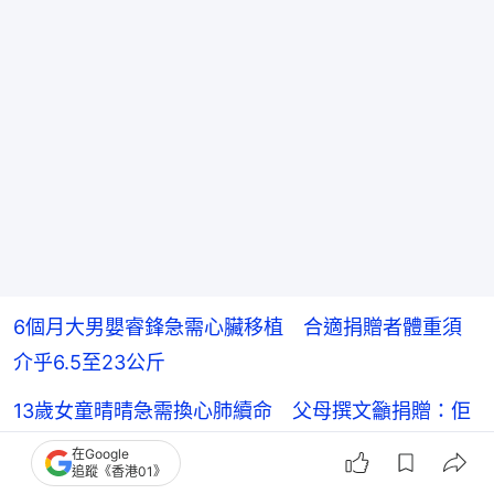
6個月大男嬰睿鋒急需心臟移植 合適捐贈者體重須
介乎6.5至23公斤
13歲女童晴晴急需換心肺續命 父母撰文籲捐贈：佢
好驚返唔到屋企
在Google
追蹤《香港01》