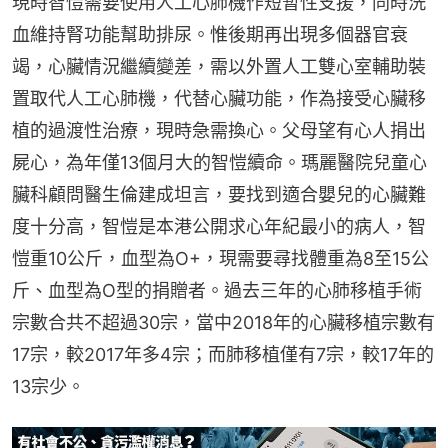
現時智愷需要使用人工心肺機作短暫性支援，同時洗
血維持腎功能幫助排尿。惟後期再出現多個器官衰
竭，心臟情況繼續變差，需以外置人工雙心室輔助裝
置取代人工心肺機，代替心臟功能，作為接受心臟移
植的過渡性治療，現時急需換心。父母望有心人捐出
屍心，為年僅13個月大的智愷續命。瑪麗醫院兒童心
臟科顧問醫生倫建成坦言，要找到適合嬰兒的心臟難
度十分高，智愷是本港公開求心年紀最小的病人，智
愷重10公斤，血型為O+，現需要尋找體重為8至15公
斤、血型為O型的捐贈者。過去三年的心肺移植手術
宗數合共不超過30宗，當中2018年的心臟移植宗數有
17宗，較2017年多4宗；而肺移植僅有7宗，較17年的
13宗少。