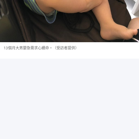
13個月大男嬰急需求心續命。（受訪者提供）