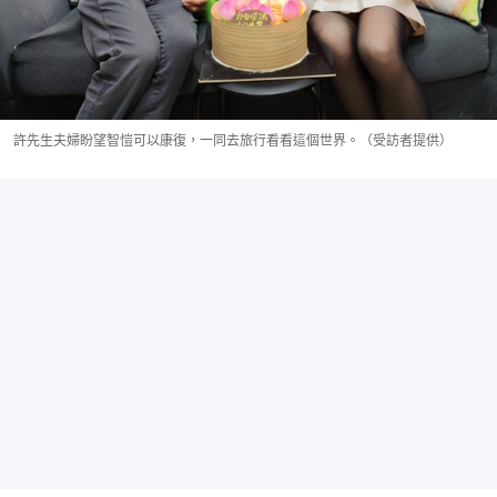
許先生夫婦盼望智愷可以康復，一同去旅行看看這個世界。（受訪者提供）