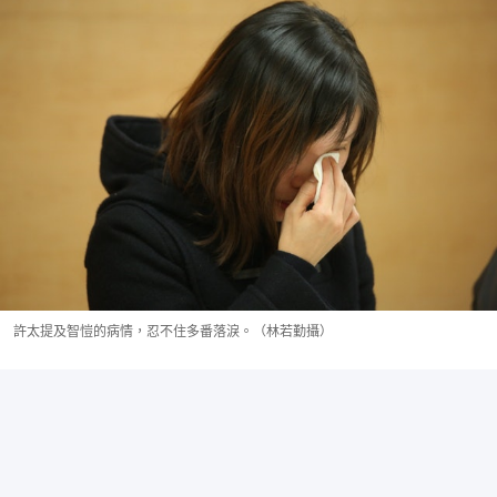
許太提及智愷的病情，忍不住多番落淚。（林若勤攝）