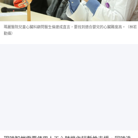
瑪麗醫院兒童心臟科顧問醫生倫建成直言，要找到適合嬰兒的心臟難度高。（林若
勤攝）