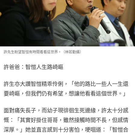
許先生盼望智愷有時間看看這世界。（林若勤攝）
許爸爸：智愷人生路崎嶇
許生亦大讚智愷精乖伶俐，「他的路比一些人一生還
要崎嶇，但我們仍有希望，想讓他看看這個世界。」
面對痛失長子，而幼子現徘徊生死邊緣，許太十分感
慨：「其實好掛住哥哥，雖然接觸時間不長，但感情
深厚。」她並直言感到十分害怕，哽咽道：「智愷合