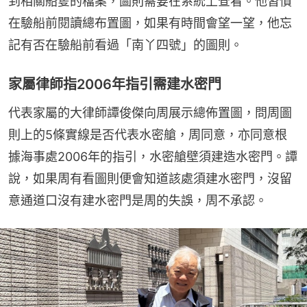
到相關船隻的檔案，圖則需要在系統上查看。他習慣
在驗船前閱讀總布置圖，如果有時間會望一望，他忘
記有否在驗船前看過「南丫四號」的圖則。
家屬律師指2006年指引需建水密門
代表家屬的大律師譚俊傑向周展示總佈置圖，問周圖
則上的5條實線是否代表水密艙，周同意，亦同意根
據海事處2006年的指引，水密艙壁須建造水密門。譚
說，如果周有看圖則便會知道該處須建水密門，沒留
意通道口沒有建水密門是周的失誤，周不承認。