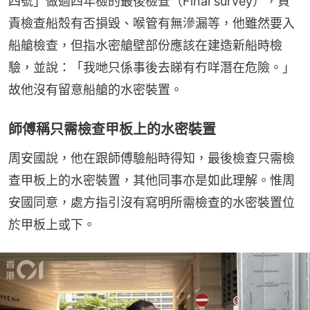
四號」做過四年檢的最後檢查（Final survey），負
責檢查船殼有否損毀、喉管有無滲漏等，他雖然要入
船艙檢查，但指水密艙壁部份應該在建造新船時檢
驗，並說：「我哋只係事後去睇有冇咩潛在危險。」
故他沒有留意船艙的水密裝置。
師傅稱只需檢查甲板上的水密裝置
周安國說，他在跟師傅驗船時得知，最後檢查只需檢
查甲板上的水密裝置，其他同事亦是如此理解。惟周
安國同意，處方指引沒有寫明所需檢查的水密裝置位
於甲板上或下。