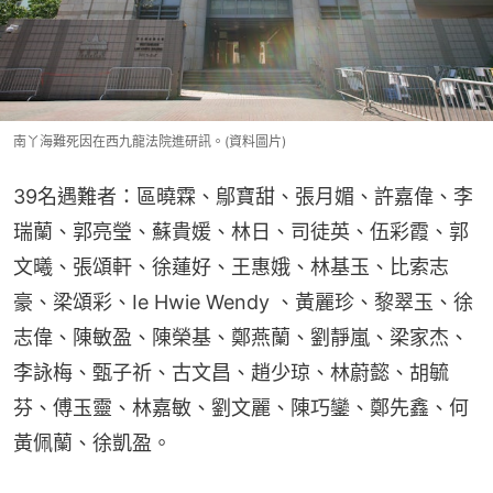
南丫海難死因在西九龍法院進研訊。(資料圖片)
39名遇難者：區曉霖、鄔寶甜、張月媚、許嘉偉、李
瑞蘭、郭亮瑩、蘇貴媛、林日、司徒英、伍彩霞、郭
文曦、張頌軒、徐蓮好、王惠娥、林基玉、比索志
豪、梁頌彩、Ie Hwie Wendy 、黃麗珍、黎翠玉、徐
志偉、陳敏盈、陳榮基、鄭燕蘭、劉靜嵐、梁家杰、
李詠梅、甄子祈、古文昌、趙少琼、林蔚懿、胡毓
芬、傅玉靈、林嘉敏、劉文麗、陳巧鑾、鄭先鑫、何
黃佩蘭、徐凱盈。