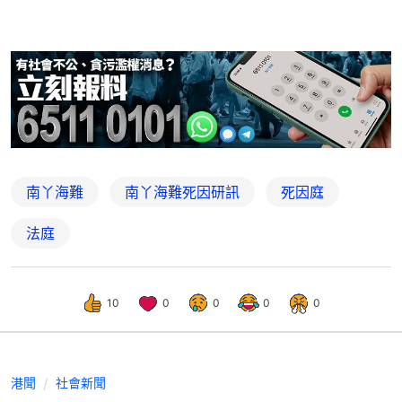
南丫海難
南丫海難死因研訊
死因庭
法庭
10
0
0
0
0
港聞
社會新聞