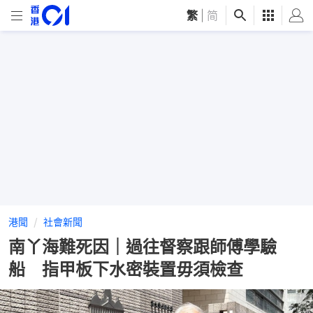
繁
|
简
港聞
社會新聞
南丫海難死因｜過往督察跟師傅學驗
船 指甲板下水密裝置毋須檢查