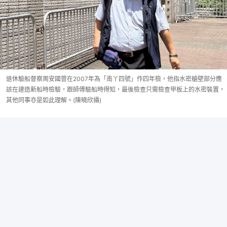
退休驗船督察周安國曾在2007年為「南丫四號」作四年檢，他指水密艙壁部分應
該在建造新船時檢驗，跟師傅驗船時得知，最後檢查只需檢查甲板上的水密裝置，
其他同事亦是如此理解。(陳曉欣攝)