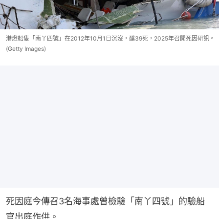
港燈船隻「南丫四號」在2012年10月1日沉沒，釀39死，2025年召開死因研訊。
(Getty Images)
死因庭今傳召3名海事處曾檢驗「南丫四號」的驗船
官出庭作供。