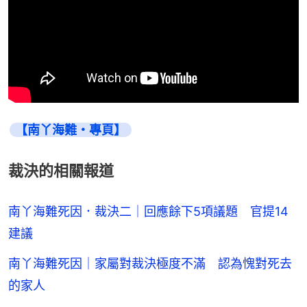
【南丫海難・專頁】
裁決的相關報道
南丫海難死因．裁決二｜回應餘下5項議題 官提14
建議
南丫海難死因｜家屬對裁決極度不滿 認為愧對死去
的家人