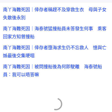
南丫海難死因｜倖存者稱趕不及穿救生衣 母與子女
失散後永別
南丫海難死因｜海泰號猛撞船員未答發生何事 乘客
回家方知曾撞船
南丫海難死因｜倖存者墮海求生仍不忘救人 憶與亡
姊最後交集哽咽
南丫海難死因｜被問撞船後為何即駛離 海泰號船
員：我可以唔答嘛