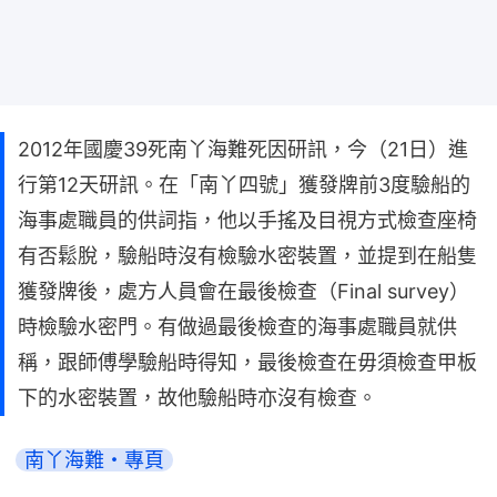
2012年國慶39死南丫海難死因研訊，今（21日）進
行第12天研訊。在「南丫四號」獲發牌前3度驗船的
海事處職員的供詞指，他以手搖及目視方式檢查座椅
有否鬆脫，驗船時沒有檢驗水密裝置，並提到在船隻
獲發牌後，處方人員會在最後檢查（Final survey）
時檢驗水密門。有做過最後檢查的海事處職員就供
稱，跟師傅學驗船時得知，最後檢查在毋須檢查甲板
下的水密裝置，故他驗船時亦沒有檢查。
南丫海難・專頁