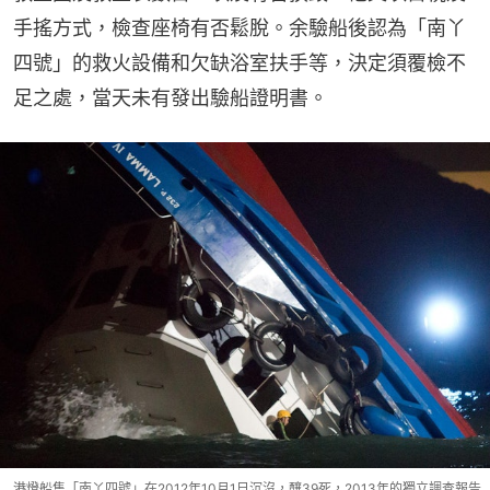
手搖方式，檢查座椅有否鬆脫。余驗船後認為「南丫
四號」的救火設備和欠缺浴室扶手等，決定須覆檢不
足之處，當天未有發出驗船證明書。
港燈船隻「南丫四號」在2012年10月1日沉沒，釀39死，2013年的獨立調查報告