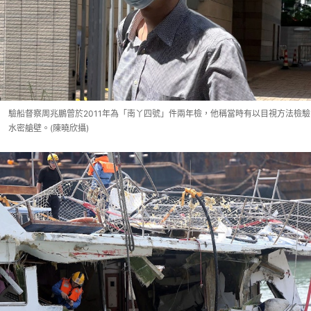
驗船督察周兆鵬曾於2011年為「南丫四號」件兩年檢，他稱當時有以目視方法檢驗
水密艙壁。(陳曉欣攝)