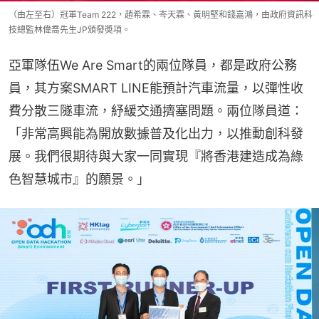
（由左至右）冠軍Team 222，趙希霖、岑天霖、黃明堅和錢嘉鴻，由政府資訊科
技總監林偉喬先生JP頒發奬項。
亞軍隊伍We Are Smart的兩位隊員，都是政府公務
員，其方案SMART LINE能預計汽車流量，以彈性收
費分散三隧車流，紓緩交通擠塞問題。兩位隊員道：
「非常高興能為開放數據普及化出力，以推動創科發
展。我們很期待與大家一同實現『將香港建造成為綠
色智慧城市』的願景。」