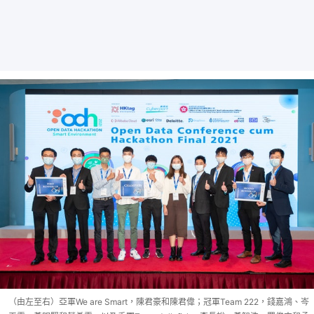
（由左至右）亞軍We are Smart，陳君豪和陳君偉；冠軍Team 222，錢嘉鴻、岑