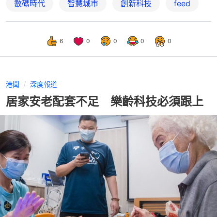
數碼時代
智慧城市
創新科技
feed
6
0
0
0
0
港聞
深度報道
居家安老配套不足 樂齡科技必須跟上