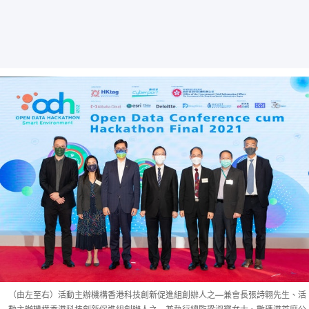
（由左至右）活動主辦機構香港科技創新促進組創辦人之—兼會長張詩翺先生、活