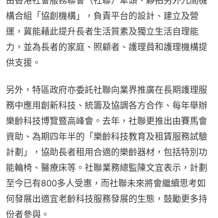
由香港社會服務聯會（社聯）牽頭、夥拍另外九間機
構合組「協創機構」，負責平台的設計、建立及營
運，冀能藉此提升長者生活質素及獨立生活自理能
力，並為長者的家庭、照顧者、護理員和護理機構提
供支援。
另外，特區政府亦委託社聯向業界推廣在長期護理服
務中應用創新科技、統籌及協調各方合作、每年舉辦
樂齡科技博覽暨高峰會。去年，社聯更推出由賽馬會
資助、為期四年半的「樂齡科技教育及租賃服務試驗
計劃」，協助長者租用合適的樂齡器材，包括特別功
能輪椅、醫療床等。社聯業務總監陳文宜表示，計劃
至今已有800多人受惠，而社聯未來將會繼續思考如
何發展出適宜老齡科技服務發展的生態，鼓勵更多持
份者參與。