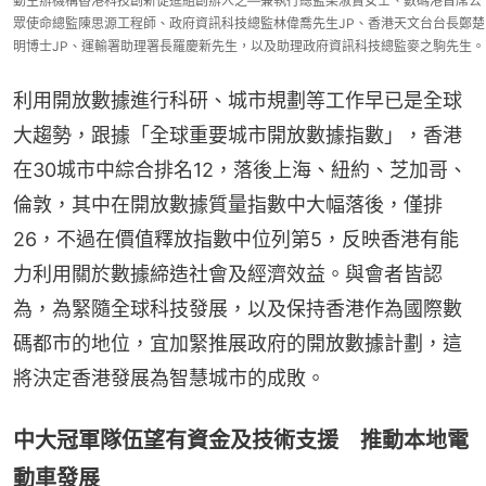
動主辦機構香港科技創新促進組創辦人之—兼執行總監梁淑寶女士、數碼港首席公
眾使命總監陳思源工程師、政府資訊科技總監林偉喬先生JP、香港天文台台長鄭楚
明博士JP、運輸署助理署長羅慶新先生，以及助理政府資訊科技總監麥之駒先生。
利用開放數據進行科研、城市規劃等工作早已是全球
大趨勢，跟據「全球重要城市開放數據指數」，香港
在30城市中綜合排名12，落後上海、紐約、芝加哥、
倫敦，其中在開放數據質量指數中大幅落後，僅排
26，不過在價值釋放指數中位列第5，反映香港有能
力利用關於數據締造社會及經濟效益。與會者皆認
為，為緊隨全球科技發展，以及保持香港作為國際數
碼都市的地位，宜加緊推展政府的開放數據計劃，這
將決定香港發展為智慧城市的成敗。
中大冠軍隊伍望有資金及技術支援 推動本地電
動車發展