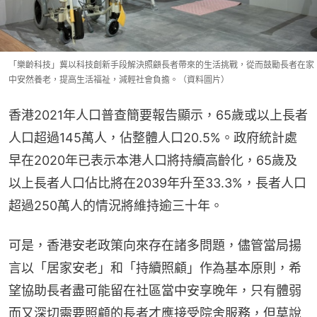
「樂齡科技」冀以科技創新手段解決照顧長者帶來的生活挑戰，從而鼓勵長者在家
中安然養老，提高生活福祉，減輕社會負擔。（資料圖片）
香港2021年人口普查簡要報告顯示，65歲或以上長者
人口超過145萬人，佔整體人口20.5%。政府統計處
早在2020年已表示本港人口將持續高齡化，65歲及
以上長者人口佔比將在2039年升至33.3%，長者人口
超過250萬人的情況將維持逾三十年。
可是，香港安老政策向來存在諸多問題，儘管當局揚
言以「居家安老」和「持續照顧」作為基本原則，希
望協助長者盡可能留在社區當中安享晚年，只有體弱
而又深切需要照顧的長者才應接受院舍服務，但莫說