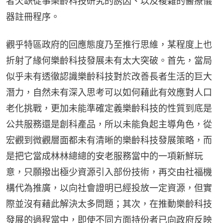
者欠缺從事樂齡科技研究的誘因、以及複雜的醫療儀
器註冊程序。
觀乎特區政府的回應態度乃至推行思維，某程度上也
折射了緣何樂齡科技發展未有太大突破。首先，當局
似乎未有透徹認識樂齡科技對於改善長者生活的巨大
潛力，自然未有深入思考可以如何藉此有效應對人口
老化挑戰，更加未能準確定義樂齡科技的性質到底是
公共服務還是創科產品，所以未能負起主導角色，從
宏觀到微觀層面都未有清晰的樂齡科技發展策略，而
是把它當成林林總總的安老服務當中的一項新鮮玩
意，只願撥出極少資源引入部份技術，再交由社福機
構代為推廣，以向社會證明已經投放一定資源，但實
際並沒有藉此解決太多問題；其次，在推動樂齡科技
發展的過程當中，即使不同方面持份者已向政府反映