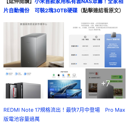
【延伸閲讀】
小米首款家用私有雲NAS眾籌！全家相
片自動備份　可裝2塊30TB硬碟
（點擊連結看原文）
+
7
REDMI Note 17規格流出！最快7月中登場 Pro Max
版電池容量過萬