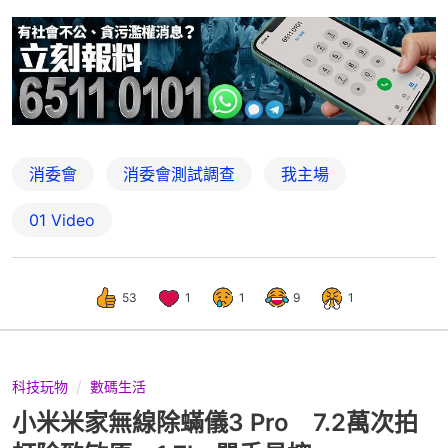
消委會
消委會測試調查
我主場
01 Video
53
1
1
9
1
科技玩物
數碼生活
小米米家無線除蟎儀3 Pro 7.2萬次拍