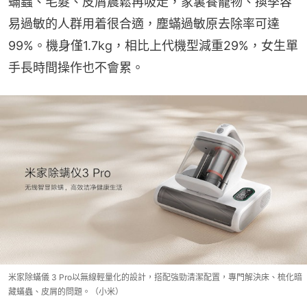
蟎蟲、毛髮、皮屑震鬆再吸走，家裏養寵物、換季容
易過敏的人群用着很合適，塵蟎過敏原去除率可達
99%。機身僅1.7kg，相比上代機型減重29%，女生單
手長時間操作也不會累。
米家除蟎儀 3 Pro以無線輕量化的設計，搭配強勁清潔配置，專門解決床、梳化暗
藏蟎蟲、皮屑的問題。（小米）