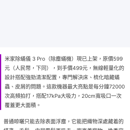
米家除蟎儀 3 Pro（除塵蟎機）現已上架，原價599
元（人民幣，下同），到手價499元，無線輕量化的
設計搭配強勁清潔配置，專門解決床、梳化暗藏蟎
蟲、皮屑的問題。這款機器最大亮點是每分鐘72000
次高頻拍打，搭配17kPa大吸力，20cm寬吸口一次
覆蓋更大面積。
普通晾曬只能去除表面浮塵，它能把織物深處藏着的