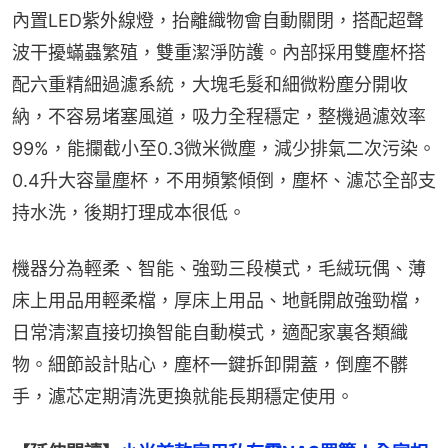
內置LED紫外線燈，抬離織物會自動關閉，搭配超聲
波干擾蟎蟲繁殖，雙重潔淨防護。內部採用雙塵杯搭
配六重精細過濾系統，大塊毛髮和細微粉塵分開收
納，不容易堵塞風道，吸力全程穩定，整機過濾效率
99%，能攔截小至0.3微米微塵，減少排氣二次污染。
0.4升大容量塵杯，不用頻繁傾倒，塵杯、濾芯全部支
持水洗，後期打理成本很低。
機器分為輕柔、智能、強勁三段模式，毛絨玩偶、薄
床上用品用輕柔檔，厚床上用品、地氈開啟強勁檔，
日常清潔直接切換智能自動模式，適配家裏各類織
物。細節設計貼心，塵杯一鍵拆卸開蓋，倒塵不髒
手，濾芯定期清洗更換就能長期穩定使用。