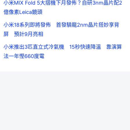
小米MIX Fold 5大摺機下月發佈？自研3nm晶片配2
億像素Leica鏡頭
小米18系列即將發佈 首發驍龍2nm晶片搭妙享背
屏 預計9月亮相
小米推出3匹直立式冷氣機 15秒快速降溫 靠演算
法一年慳660度電