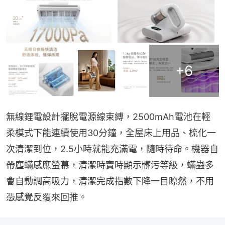
+
6
無線鋰電設計擺脫電源線束縛，2500mAh電池在輕
柔模式下能連續使用30分鐘，全屋床上用品、梳化一
次清潔到位，2.5小時就能充滿電，隨時待命。機器自
帶塵蟎感應螢幕，清潔時實時顯示髒污等級，蟎蟲多
會自動調高吸力，清潔完成指數下降一目瞭然，不用
憑感覺反覆來回推。