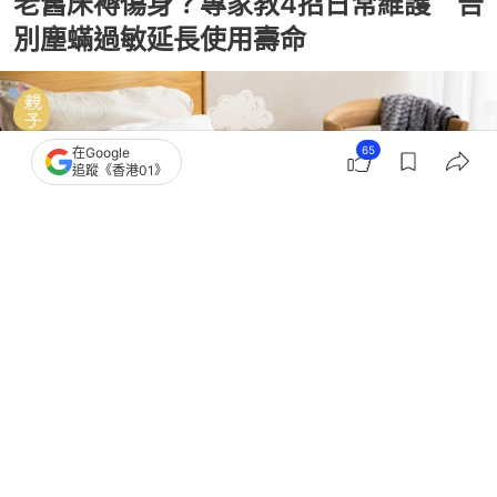
老舊床褥傷身？專家教4招日常維護 告
別塵蟎過敏延長使用壽命
65
在Google
追蹤《香港01》
撰文：
風傳媒
出版：
2026-06-22 10:01
更新：
2026-07-07 17:53