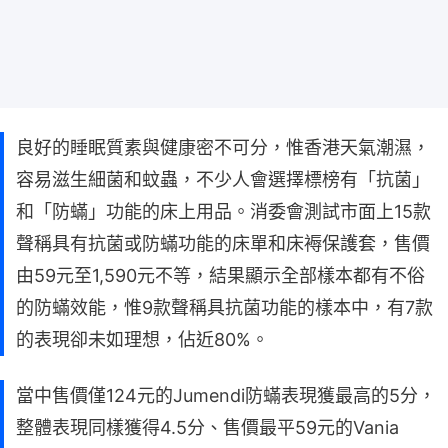
良好的睡眠質素與健康密不可分，惟香港天氣潮濕，
容易滋生細菌和蚊蟲，不少人會選擇標榜有「抗菌」
和「防蟎」功能的床上用品。消委會測試市面上15款
聲稱具有抗菌或防蟎功能的床單和床褥保護套，售價
由59元至1,590元不等，結果顯示全部樣本都有不俗
的防蟎效能，惟9款聲稱具抗菌功能的樣本中，有7款
的表現卻未如理想，佔近80%。
當中售價僅124元的Jumendi防蟎表現獲最高的5分，
整體表現同樣獲得4.5分、售價最平59元的Vania