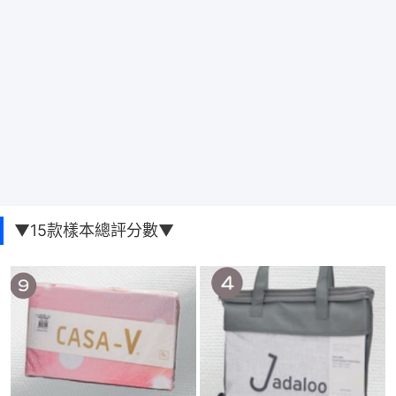
▼15款樣本總評分數▼