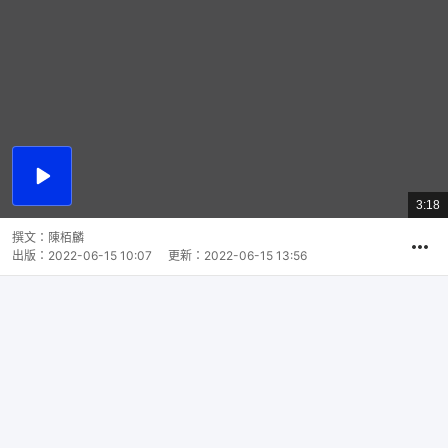
播
放
3:18
總
影
共
片
時
撰文：
陳栢麟
間
出版：
2022-06-15 10:07
更新：
2022-06-15 13:56