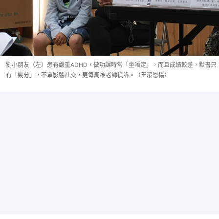
劉小朋友（左）患有嚴重ADHD，做功課時常「坐唔定」，而且成績較差，默書只
有「幾分」，不單影響社交，更每周被老師投訴。（王潔恩攝）