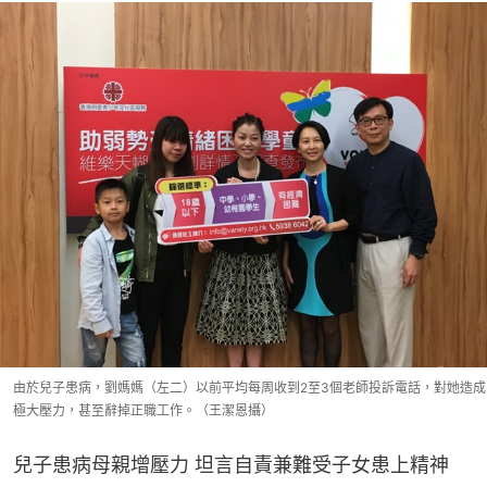
由於兒子患病，劉媽媽（左二）以前平均每周收到2至3個老師投訴電話，對她造成
極大壓力，甚至辭掉正職工作。（王潔恩攝）
兒子患病母親增壓力 坦言自責兼難受子女患上精神