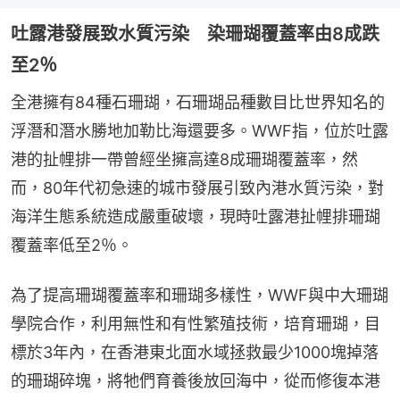
吐露港發展致水質污染 染珊瑚覆蓋率由8成跌
至2％
全港擁有84種石珊瑚，石珊瑚品種數目比世界知名的
浮潛和潛水勝地加勒比海還要多。WWF指，位於吐露
港的扯𢃇排一帶曾經坐擁高達8成珊瑚覆蓋率，然
而，80年代初急速的城市發展引致內港水質污染，對
海洋生態系統造成嚴重破壞，現時吐露港扯𢃇排珊瑚
覆蓋率低至2％。
為了提高珊瑚覆蓋率和珊瑚多樣性，WWF與中大珊瑚
學院合作，利用無性和有性繁殖技術，培育珊瑚，目
標於3年內，在香港東北面水域拯救最少1000塊掉落
的珊瑚碎塊，將牠們育養後放回海中，從而修復本港