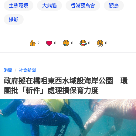
生態環境
大熊貓
香港觀鳥會
觀鳥
攝影
2
0
0
0
0
港聞
社會新聞
政府擬在橋咀東西水域設海岸公園 環
團批「斬件」處理損保育力度