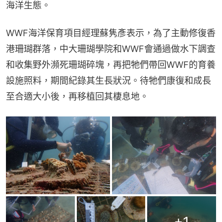
海洋生態。
WWF海洋保育項目經理蘇隽彥表示，為了主動修復香
港珊瑚群落，中大珊瑚學院和WWF會通過做水下調查
和收集野外瀕死珊瑚碎塊，再把牠們帶回WWF的育養
設施照料，期間紀錄其生長狀況。待牠們康復和成長
至合適大小後，再移植回其棲息地。
+
1