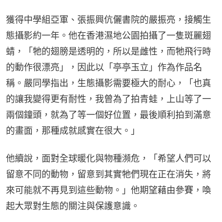
獲得中學組亞軍、張振興伉儷書院的嚴振亮，接觸生
態攝影約一年。他在香港濕地公園拍攝了一隻斑麗翅
蜻，「牠的翅膀是透明的，所以是雌性，而牠飛行時
的動作很漂亮」，因此以「亭亭玉立」作為作品名
稱。嚴同學指出，生態攝影需要極大的耐心，「也真
的讓我變得更有耐性，我曾為了拍青蛙，上山等了一
兩個鐘頭，就為了等一個好位置，最後順利拍到滿意
的畫面，那種成就感實在很大。」
他續說，面對全球暖化與物種瀕危，「希望人們可以
留意不同的動物，留意到其實牠們現在正在消失，將
來可能就不再見到這些動物。」他期望藉由參賽，喚
起大眾對生態的關注與保護意識。