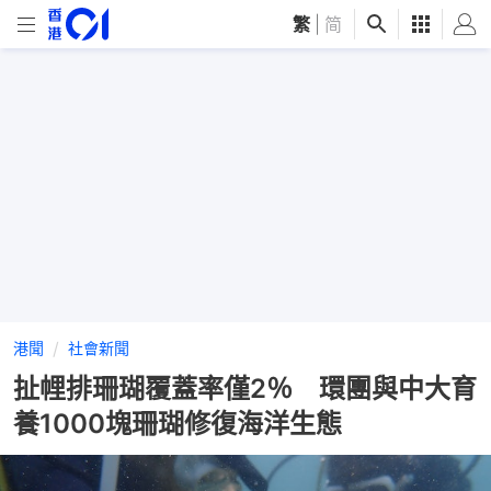
繁
|
简
港聞
社會新聞
扯𢃇排珊瑚覆蓋率僅2％ 環團與中大育
養1000塊珊瑚修復海洋生態