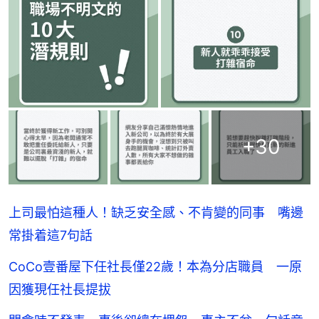
+
30
上司最怕這種人！缺乏安全感、不肯變的同事 嘴邊
常掛着這7句話
CoCo壹番屋下任社長僅22歲！本為分店職員 一原
因獲現任社長提拔