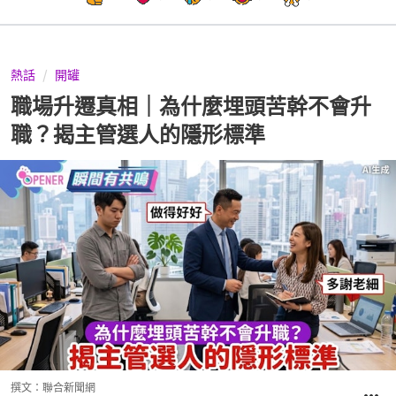
熱話
開罐
職場升遷真相｜為什麼埋頭苦幹不會升
職？揭主管選人的隱形標準
撰文：
聯合新聞網