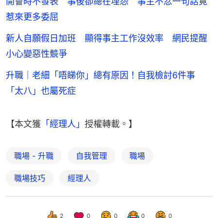
開會時不發表 事後卻總在埋怨 事主不忿一句話竟
惹來更多委屈
新人自願假日加班 顯得事主工作沒效率 網民提醒
小心變惡性競爭
升職｜老細「唔睇你」總有原因！自我檢討6件事
「太八」也屬死症
【本文獲
「經理人」
授權轉載。】
職場 - 升職
自我管理
職場
職場技巧
經理人
2
0
0
0
0