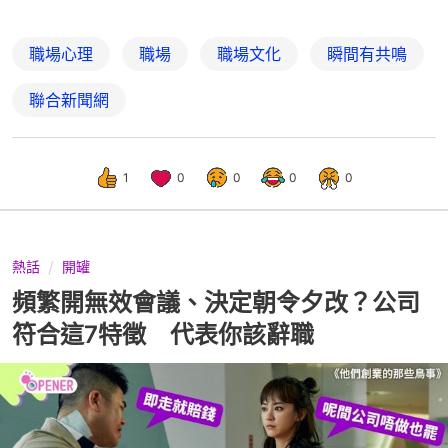
職場心理
職場
職場文化
瞬間有共鳴
聯合新聞網
1
0
0
0
0
熱話
開罐
頻繁開無效會議、決定朝令夕改？公司
符合這7特徵 代表你該辭職