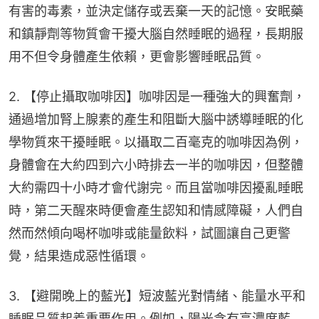
有害的毒素，並決定儲存或丟棄一天的記憶。安眠藥
和鎮靜劑等物質會干擾大腦自然睡眠的過程，長期服
用不但令身體產生依賴，更會影響睡眠品質。
2. 【停止攝取咖啡因】咖啡因是一種強大的興奮劑，
通過增加腎上腺素的產生和阻斷大腦中誘導睡眠的化
學物質來干擾睡眠。以攝取二百毫克的咖啡因為例，
身體會在大約四到六小時排去一半的咖啡因，但整體
大約需四十小時才會代謝完。而且當咖啡因擾亂睡眠
時，第二天醒來時便會產生認知和情感障礙，人們自
然而然傾向喝杯咖啡或能量飲料，試圖讓自己更警
覺，結果造成惡性循環。
3. 【避開晚上的藍光】短波藍光對情緒、能量水平和
睡眠品質起着重要作用。例如，陽光含有高濃度藍