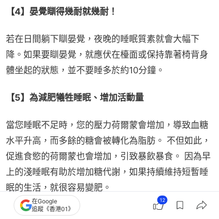
【4】晏覺瞓得幾耐就幾耐！
若在日間躺下瞓晏覺，夜晚的睡眠質素就會大幅下
降。如果要瞓晏覺，就應伏在檯面或保持靠著椅背身
體坐起的狀態，並不要睡多於約10分鐘。
【5】為減肥犧牲睡眠、增加活動量
當您睡眠不足時，您的壓力荷爾蒙會增加，導致血糖
水平升高，而多餘的糖會被轉化為脂肪。 不但如此，
促進食慾的荷爾蒙也會增加，引致暴飲暴食。 因為早
上的淺睡眠有助於增加糖代謝，如果持續維持短暫睡
眠的生活，就很容易變肥。
12
在Google
追蹤《香港01》
【6】攰就早瞓