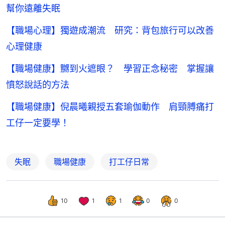
幫你遠離失眠
【職場心理】獨遊成潮流 研究：背包旅行可以改善
心理健康
【職場健康】嬲到火遮眼？ 學習正念秘密 掌握讓
憤怒說話的方法
【職場健康】倪晨曦親授五套瑜伽動作 肩頸膊痛打
工仔一定要學！
失眠
職場健康
打工仔日常
10
1
1
0
0