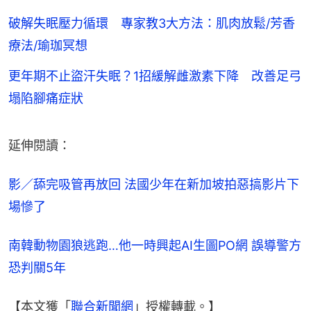
破解失眠壓力循環 專家教3大方法：肌肉放鬆/芳香
療法/瑜珈冥想
更年期不止盜汗失眠？1招緩解雌激素下降 改善足弓
塌陷腳痛症狀
延伸閱讀：
影／舔完吸管再放回 法國少年在新加坡拍惡搞影片下
場慘了
南韓動物園狼逃跑…他一時興起AI生圖PO網 誤導警方
恐判關5年
【本文獲「
聯合新聞網
」授權轉載。】