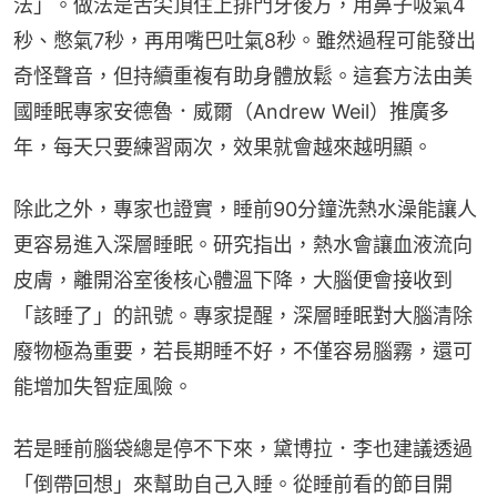
法」。做法是舌尖頂住上排門牙後方，用鼻子吸氣4
秒、憋氣7秒，再用嘴巴吐氣8秒。雖然過程可能發出
奇怪聲音，但持續重複有助身體放鬆。這套方法由美
國睡眠專家安德魯．威爾（Andrew Weil）推廣多
年，每天只要練習兩次，效果就會越來越明顯。
除此之外，專家也證實，睡前90分鐘洗熱水澡能讓人
更容易進入深層睡眠。研究指出，熱水會讓血液流向
皮膚，離開浴室後核心體溫下降，大腦便會接收到
「該睡了」的訊號。專家提醒，深層睡眠對大腦清除
廢物極為重要，若長期睡不好，不僅容易腦霧，還可
能增加失智症風險。
若是睡前腦袋總是停不下來，黛博拉．李也建議透過
「倒帶回想」來幫助自己入睡。從睡前看的節目開