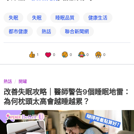
失眠
失眠
睡眠品質
健康生活
都市健康
熱話
聯合新聞網
1
0
0
0
0
熱話
開罐
改善失眠攻略｜醫師警告9個睡眠地雷：
為何枕頭太高會越睡越累？