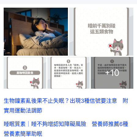
+
10
生物鐘紊亂後果不止失眠？出現3種信號要注意 附
實用運動法調節
睡眠質素｜睡不夠增認知障礙風險 營養師推薦6種
營養素簡單助眠