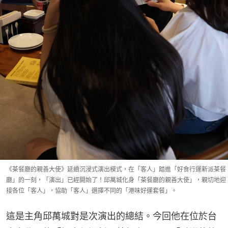
《茶餐廳的親善大使》延續沉浸式演出模式，在「客人」踏進「好食行運新派茶餐
廳」的一刻，「演出」已經開始了！邱萬城化身「茶餐廳的親善大使」，親切地迎
接各位「客人」，協助「客人」選擇不同的「港味好運套餐」。
這是主角邱萬城對是次演出的總結。今回他在位於台