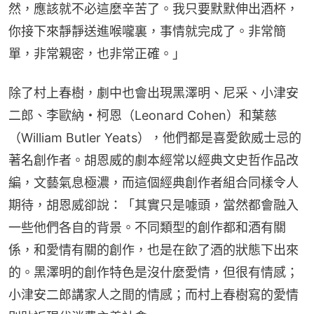
然，應該就不必這麼辛苦了。我只要默默伸出酒杯，
你接下來靜靜送進喉嚨裏，事情就完成了。非常簡
單，非常親密，也非常正確。」
除了村上春樹，劇中也會出現黑澤明、尼采、小津安
二郎、李歐納・柯恩（Leonard Cohen）和葉慈
（William Butler Yeats），他們都是喜愛飲威士忌的
著名創作者。胡恩威的劇本經常以經典文史哲作品改
編，文藝氣息極濃，而這個經典創作者組合同樣令人
期待，胡恩威卻說：「其實只是噱頭，當然都會融入
一些他們各自的背景。不同類型的創作都和酒有關
係，和愛情有關的創作，也是在飲了酒的狀態下出來
的。黑澤明的創作特色是沒什麼愛情，但很有情感；
小津安二郎講家人之間的情感；而村上春樹寫的愛情