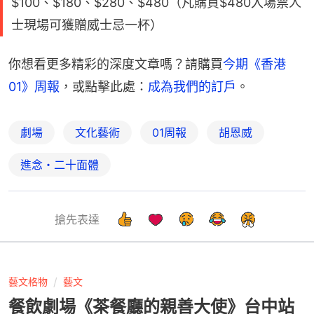
$100、$180、$280、$480（凡購買$480入場票人
士現場可獲贈威士忌一杯）
你想看更多精彩的深度文章嗎？請購買
今期《香港
01》周報
，或點擊此處：
成為我們的訂戶
。
劇場
文化藝術
01周報
胡恩威
進念・二十面體
搶先表達
藝文格物
藝文
餐飲劇場《茶餐廳的親善大使》台中站