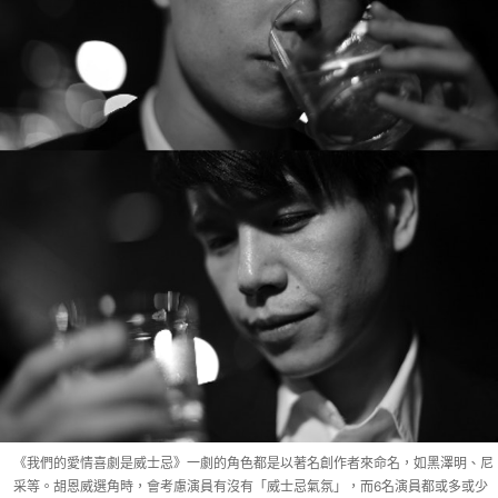
《我們的愛情喜劇是威士忌》一劇的角色都是以著名創作者來命名，如黑澤明、尼
采等。胡恩威選角時，會考慮演員有沒有「威士忌氣氛」，而6名演員都或多或少