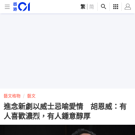
繁
|
简
藝文格物
藝文
進念新劇以威士忌喻愛情 胡恩威：有
人喜歡濃烈，有人鍾意醇厚