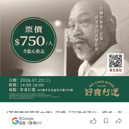
《茶餐廳的親善大使》延續「沉浸式演出」模式，在
在Google
「客人」踏進「好食行運新派茶餐廳」的一刻，「演
追蹤《香港01》