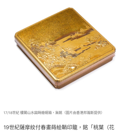
17/18世紀 樓閣山水図蒔繪硯箱，無銘（圖片由香港邦瀚斯提供）
19世紀薩摩紋付春畫蒔絵鞘印籠，銘「桃葉（花