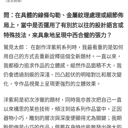
（夏家朗攝）
問：在具體的線條勾勒、金屬紋理處理或細節佈
局上，當中是否運用了有別於以往的設計語言或
特殊技法，來具象地呈現中西合璧的張力？
鷲見太郎： 在創作洋紫荊系列時，我最看重的是如何
用自己的方式去重新詮釋這個全新題材。一直以來，
我都極力追求作品的立體感。縱然作品面積不大，我
仍會透過刻痕的深淺、凹凸起伏的明暗對比和層次變
化，令作品視覺上呈現更強烈的立體效果。
洋紫荊是初次涉獵的題材，同時我亦首次把自己一直
以來構思的某些技術，傾注到這系列作品當中。正因
器物小巧，雕刻的層次與深度便顯得尤為關鍵；我期
盼即使是小巧的作品，佩戴在身時也能散發出強大的