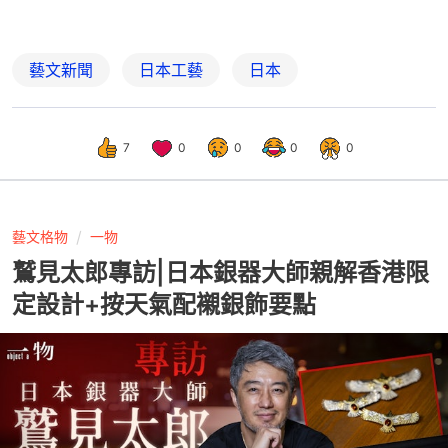
藝文新聞
日本工藝
日本
7
0
0
0
0
藝文格物
一物
鷲見太郎專訪|日本銀器大師親解香港限
定設計+按天氣配襯銀飾要點