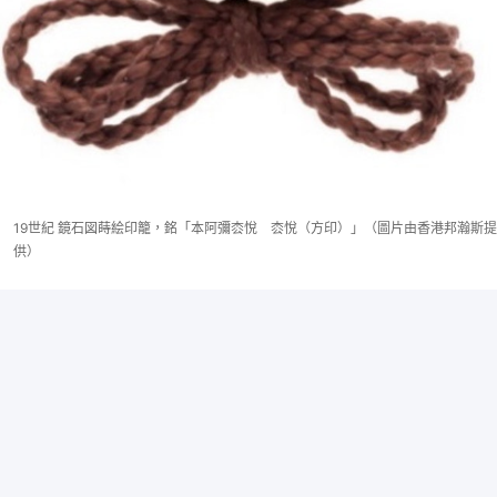
19世紀 鏡石図蒔絵印籠，銘「本阿彌枩悅 枩悅（方印）」（圖片由香港邦瀚斯提
供）