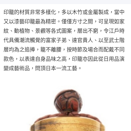
印籠的材質非常多樣化，多以木竹或金屬製成，當中
又以漆藝印籠最為精密。僅僅方寸之間，可呈現如家
紋、動植物、景觀等各式圖案，層出不窮，令江戶時
代具備潮流觸覺的富家子弟、達官貴人、以至武士階
層均為之追捧，籠不離腰，按時節及場合而配戴不同
款色，以表達自身品味之高，印籠亦因此從日用品演
變成藝術品，問頂日本一流工藝。