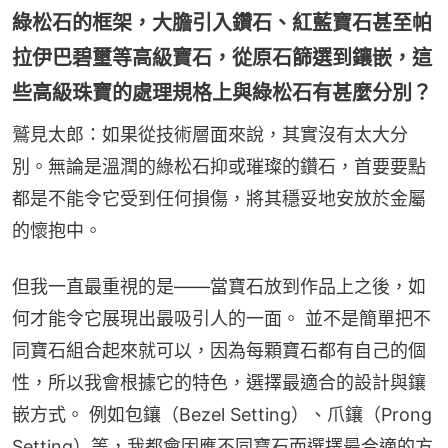
綠松石的框架，大膽引入鑽石、紅藍寶石甚至帕
拉伊巴碧璽等高級寶石，從原石篩選到鑲嵌，這
些高級珠寶的處理規格上與綠松石有甚麼分別？
鷲見太郎：如果從技術層面來說，其實沒有太大分
別。無論是溫潤的綠松石抑或璀璨的鑽石，首要要點
都是不能令它受到任何損傷，將其穩妥地安放於金屬
的懷抱中。
但我一直最重視的是——當寶石放到作品上之後，如
何才能令它展現出最吸引人的一面。 並不是簡單把不
同寶石組合起來就可以，因為每顆寶石都有自己的個
性，所以我會根據它的特色，選擇最適合的設計與鑲
嵌方式。 例如包鑲（Bezel Setting）、爪鑲（Prong 
Setting）等，我都會因應不同寶石而選擇最合適的方