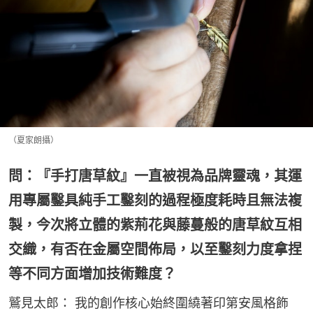
（夏家朗攝）
問：『手打唐草紋』一直被視為品牌靈魂，其運
用專屬鑿具純手工鑿刻的過程極度耗時且無法複
製，今次將立體的紫荊花與藤蔓般的唐草紋互相
交織，有否在金屬空間佈局，以至鑿刻力度拿捏
等不同方面增加技術難度？
鷲見太郎： 我的創作核心始終圍繞著印第安風格飾