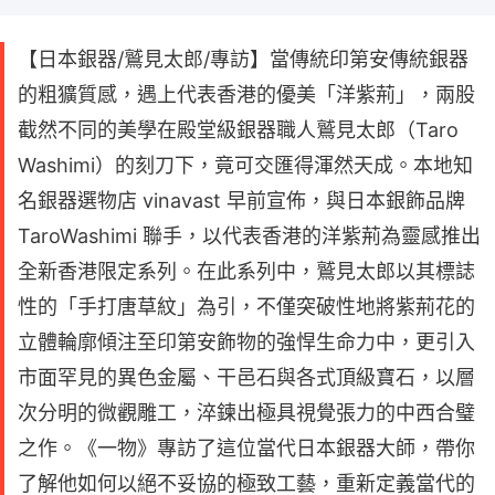
【日本銀器/鷲見太郎/專訪】當傳統印第安傳統銀器
的粗獷質感，遇上代表香港的優美「洋紫荊」，兩股
截然不同的美學在殿堂級銀器職人鷲見太郎（Taro
Washimi）的刻刀下，竟可交匯得渾然天成。本地知
名銀器選物店 vinavast 早前宣佈，與日本銀飾品牌
TaroWashimi 聯手，以代表香港的洋紫荊為靈感推出
全新香港限定系列。在此系列中，鷲見太郎以其標誌
性的「手打唐草紋」為引，不僅突破性地將紫荊花的
立體輪廓傾注至印第安飾物的強悍生命力中，更引入
市面罕見的異色金屬、干邑石與各式頂級寶石，以層
次分明的微觀雕工，淬鍊出極具視覺張力的中西合璧
之作。《一物》專訪了這位當代日本銀器大師，帶你
了解他如何以絕不妥協的極致工藝，重新定義當代的