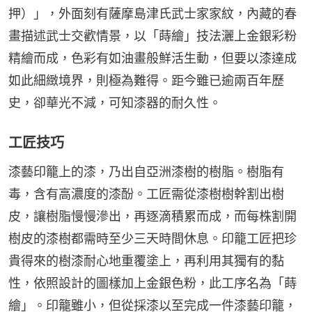
押）」，外面刻有薩摩島津氏武士家家紋，內藏的春
畫描述武士交歡情景，以「蒔繪」技法灑上金銀彩粉
精繪而成，色彩有如油畫般鮮活生動，但要以漆達成
如此細緻境界，則極為難得。距今雖已逾兩百年歷
史，卻華光不減，可知漆器的耐久性。
工匠技巧
漆藝印籠上的漆，乃出自亞洲漆樹的樹脂。樹脂有
毒，含有高濃度的漆酚。工匠需從漆樹樹幹割出樹
皮，讓樹脂慢慢滲出，再逐滴積累而成，而每株割開
樹皮的漆樹都需時至少三天時間休息。印籠工匠把珍
貴得來的樹漆耐心地重覆塗上，再利用其獨有的黏
性，依照設計的圖樣加上金銀色粉，此工序名為「蒔
繪」。印籠雖小，但從採漆以至完成一件漆藝印籠，