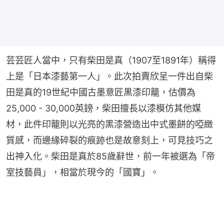
芸芸匠人當中，只有柴田是真（1907至1891年）稱得
上是「日本漆藝第一人」。此次拍賣欣呈一件出自柴
田是真的19世紀中國古墨意匠黒漆印籠，估價為
25,000 - 30,000英鎊，柴田擅長以漆模仿其他媒
材，此件印籠則以光亮的黑漆營造出中式墨餅的啞緻
質感，而邊緣碎裂的痕跡也是故意刻上，可見技巧之
出神入化。柴田是真於85歲辭世，前一年被選為「帝
室技藝員」，相當於現今的「國寶」。