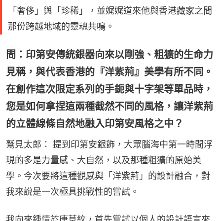
「奢侈」與「珍稀」，並娓娓道來他與香港藏家之間
那份跨越地域的靈魂共鳴。
問：印第安傳統銀器向來以剛強、粗獷的生命力
見稱，與代表香港的『洋紫荊』美學有所不同。
在創作這次限定系列的手鈪與十字架等單品時，
您是如何拿捏這兩種截然不同的風格，讓洋紫荊
的立體線條自然地融入印第安風格之中？
鷲見太郎： 提到印第安銀飾，大眾腦海中第一時間浮
現的多是力量感、大自然，以及那種粗獷的原始美
學。今次要將這種觀感與「洋紫荊」的設計融合，對
我來說是一次極具挑戰性的嘗試。
我向來鍾情於唐草紋，首先嘗試以個人的設計語言來