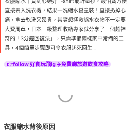
衣服縮水｜買到心頭好T-shirt或針織衫，最怕貪方便
直接丟入洗衣機，結果一洗縮水變童裝！直接扔掉心
痛，拿去乾洗又昂貴。其實想拯救縮水衣物不一定要
大費周章，日本一級整理收納專家就分享了一個超神
奇的「3分鐘回復法」，只需準備兩樣家中常備的工
具，4個簡單步驟即可令衣服起死回生！
👉follow 好食玩飛ig ✈️免費睇旅遊飲食攻略
衣服縮水背後原因