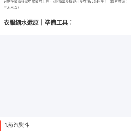
只需準備兩樣家中常備的工具，4個簡單步驟即可令衣服起死回生！（圖片來源：
三木ちな）
衣服縮水還原｜準備工具：
1.蒸汽熨斗