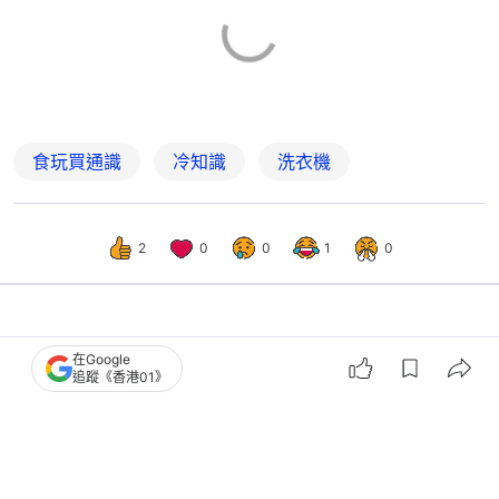
食玩買通識
冷知識
洗衣機
2
0
0
1
0
生活
寵物
在Google
追蹤《香港01》
媽媽神手DIY貓貓絲絨晚裝！毛孩秒變
貴族公主 網笑：驚咪會攀比