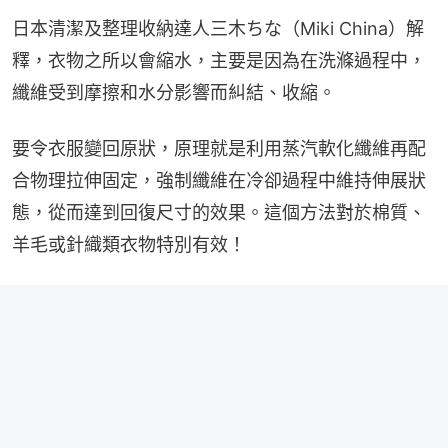
日本清潔及整理收納達人三木ちな（Miki China）解
釋，衣物之所以會縮水，主要是因為在洗滌過程中，
纖維受到摩擦和水分影響而糾結、收縮。
要令衣服變回原狀，原理就是利用蒸汽軟化纖維再配
合物理拉伸固定，強制纖維在冷卻過程中維持伸展狀
態，從而達到回復尺寸的效果。這個方法對於棉質、
羊毛或針織類衣物特別有效！