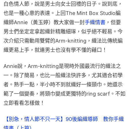
白色情人節，說是男士向女士回禮的日子。說到底，
也是一種心意的表達。上回The Mint Box Studio編
織師Annie（黃玉婷）教大家做一封
手織情書
，但要
男士們坐定定拿起織針精雕細琢，似乎絕不輕易。今
次介紹只需動用雙臂的Arm-knitting，織法比傳統編
織更易上手，就連男士也沒有學不懂的藉口！
Annie說，Arm-knitting是現時外國最流行的織法之
一。除了簡易，也比一般織法快許多，尤其適合初學
者。熟手一點，半小時不到就織好一條頸巾。她還示
範了一個變奏，將頸巾變成更獨特的ring scarf。不如
立即看看怎樣做！
【別急，情人節不只一天】90後編織導師 教你手織
情書（上篇）