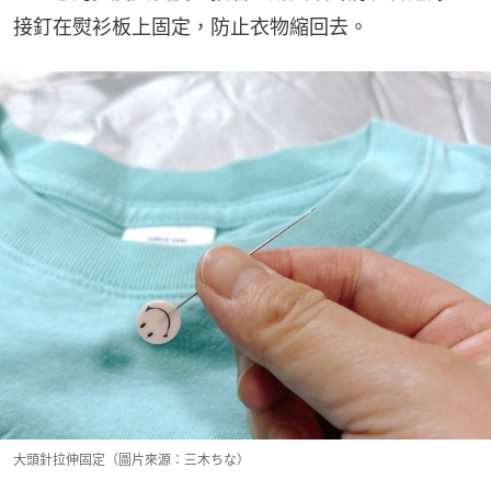
接釘在熨衫板上固定，防止衣物縮回去。
大頭針拉伸固定（圖片來源：三木ちな）