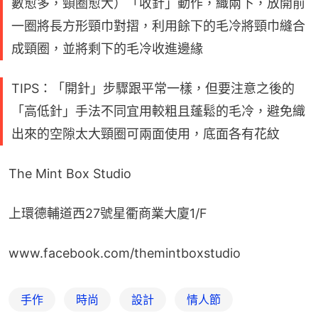
數愈多，頸圈愈大）「收針」動作，織兩下，放開前
一圈將長方形頸巾對摺，利用餘下的毛冷將頸巾縫合
成頸圈，並將剩下的毛冷收進邊緣
TIPS：「開針」步驟跟平常一樣，但要注意之後的
「高低針」手法不同宜用較粗且蓬鬆的毛冷，避免織
出來的空隙太大頸圈可兩面使用，底面各有花紋
The Mint Box Studio
上環德輔道西27號星衢商業大廈1/F
www.facebook.com/themintboxstudio
手作
時尚
設計
情人節