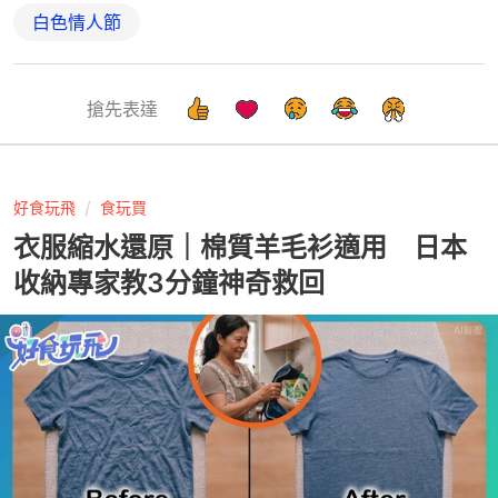
白色情人節
搶先表達
好食玩飛
食玩買
衣服縮水還原｜棉質羊毛衫適用 日本
收納專家教3分鐘神奇救回