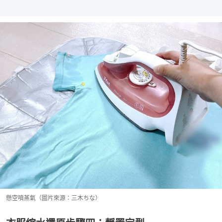
懸空噴蒸氣（圖片來源：三木ちな）