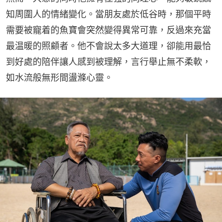
知周圍人的情緒變化。當朋友處於低谷時，那個平時
需要被寵着的魚寶會突然變得異常可靠，反過來充當
最温暖的照顧者。他不會說太多大道理，卻能用最恰
到好處的陪伴讓人感到被理解，言行舉止無不柔軟，
如水流般無形間盪滌心靈。