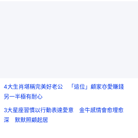
4大生肖堪稱完美好老公 「這位」顧家亦愛賺錢
另一半極有耐心
3大星座習慣以行動表達愛意 金牛感情會愈埋愈
深 默默照顧起居