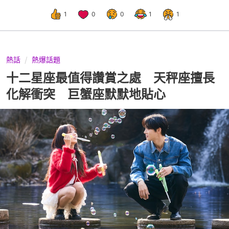
1
0
0
1
1
熱話
熱爆話題
十二星座最值得讚賞之處 天秤座擅長
化解衝突 巨蟹座默默地貼心