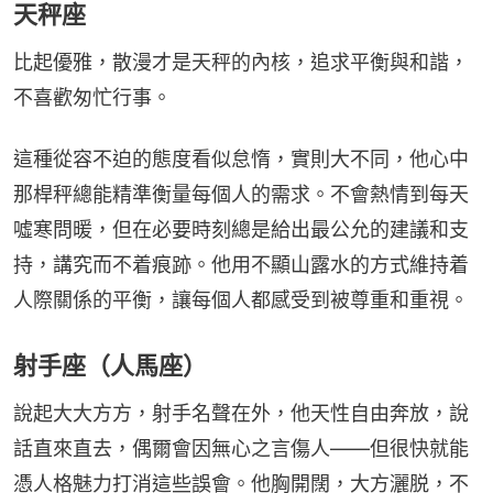
天秤座
比起優雅，散漫才是天秤的內核，追求平衡與和諧，
不喜歡匆忙行事。
這種從容不迫的態度看似怠惰，實則大不同，他心中
那桿秤總能精準衡量每個人的需求。不會熱情到每天
噓寒問暖，但在必要時刻總是給出最公允的建議和支
持，講究而不着痕跡。他用不顯山露水的方式維持着
人際關係的平衡，讓每個人都感受到被尊重和重視。
射手座（人馬座）
說起大大方方，射手名聲在外，他天性自由奔放，說
話直來直去，偶爾會因無心之言傷人——但很快就能
憑人格魅力打消這些誤會。他胸開闊，大方灑脱，不