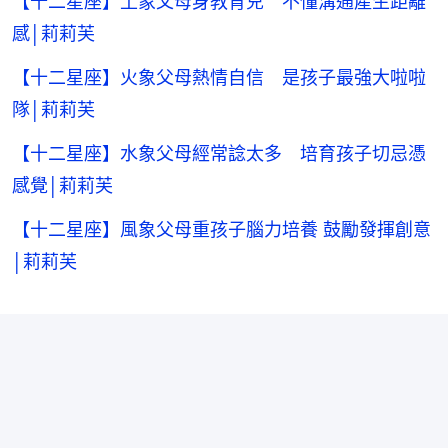
【十二星座】土象父母身教育兒 不懂溝通產生距離
感│莉莉芙
【十二星座】火象父母熱情自信 是孩子最強大啦啦
隊│莉莉芙
【十二星座】水象父母經常諗太多 培育孩子切忌憑
感覺│莉莉芙
【十二星座】風象父母重孩子腦力培養 鼓勵發揮創意
│莉莉芙