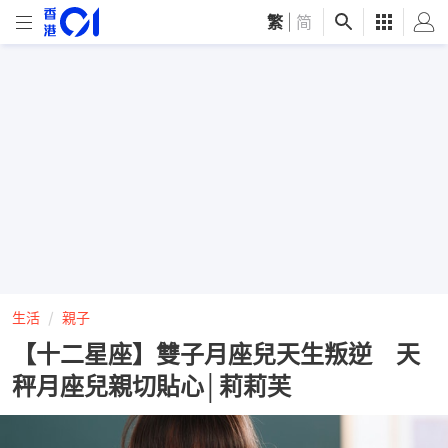
繁
|
简
生活
親子
【十二星座】雙子月座兒天生叛逆 天
秤月座兒親切貼心│莉莉芙