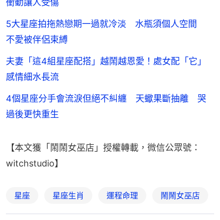
衝動讓人受傷
5大星座拍拖熱戀期一過就冷淡 水瓶須個人空間
不愛被伴侶束縛
夫妻「這4組星座配搭」越鬧越恩愛！處女配「它」
感情細水長流
4個星座分手會流淚但絕不糾纏 天蠍果斷抽離 哭
過後更快重生
【本文獲「鬧鬧女巫店」授權轉載，微信公眾號：
witchstudio】
星座
星座生肖
運程命理
鬧鬧女巫店