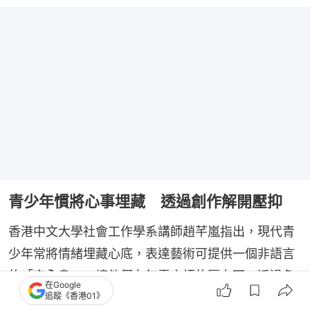
青少年慣將心事埋藏 透過創作解開壓抑
香港中文大學社會工作學系講師趙芊嵐指出，現代青
少年常將情緒埋藏心底，表達藝術可提供一個非語言
的「安全島」，讓他們在無需言語的壓力下，透過色
在Google
追蹤《香港01》
彩、線條與身體感官與內在自我連結，解開日常生活