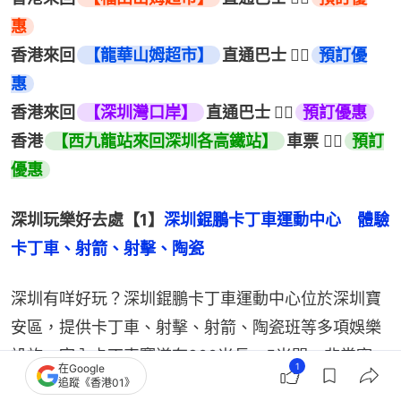
惠
香港來回
【龍華山姆超市】
直通巴士 👉🏻
預訂優
惠
香港來回
【深圳灣口岸】
直通巴士 
👉🏻
預訂優惠
香港
【西九龍站來回深圳各高鐵站】
車票
 👉🏻
預訂
優惠
深圳玩樂好去處【1】
深圳錕鵬卡丁車運動中心　體驗
卡丁車、射箭、射擊、陶瓷
深圳有咩好玩？深圳錕鵬卡丁車運動中心位於深圳寶
安區，提供卡丁車、射擊、射箭、陶瓷班等多項娛樂
設施。室內卡丁車賽道有200米長、5米闊，非常寬
1
在Google
敞，而且賽道直曲結合，難度有高有低，刺激又好
追蹤《香港01》