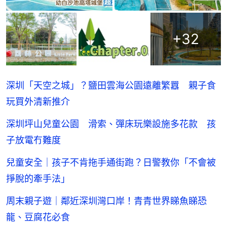
+
32
深圳「天空之城」？鹽田雲海公園遠離繁囂 親子食
玩買外清新推介
深圳坪山兒童公園 滑索、彈床玩樂設施多花款 孩
子放電冇難度
兒童安全｜孩子不肯拖手通街跑？日警教你「不會被
掙脫的牽手法」
周末親子遊｜鄰近深圳灣口岸！青青世界睇魚睇恐
龍、豆腐花必食