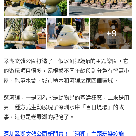
+
9
翠湖文體公園打造了一個以河狸為ip的主題樂園，它
的遊玩項目很多，還根據不同年齡段劃分為有智慧小
屋、能量水壩、城市積木和河狸之家四個區域。
選河狸，一是因為它是動物界的基建狂魔，二來是用
另一種方式生動展現了深圳水庫「百日堤壩」的故
事，這也是老羅湖的記憶了。
深圳翠湖文體公園新開幕！「河狸」主題玩樂設施