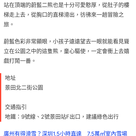
站在頂端的蔚藍二熊也是十分可愛憨厚，從肚子的樓
梯走上去，從胸口的直梯滑出，彷彿來一趟冒險之
旅。
蔚藍色彩非常顯眼，小孩子遠遠望去一眼就能看見聳
立在公園之中的這隻熊，童心驅使，一定會衝上去嬉
戲打鬧一番。
地址
景田北二街公園
交通指引
地鐵：9號線、2號景田站F出口，建議綠色出行
廣州有得滑雪？深圳1.5小時直達 7.5萬㎡室內雪場