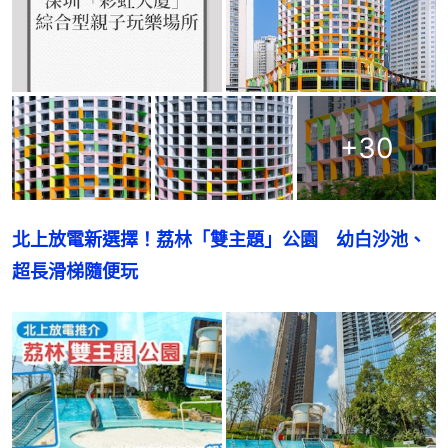
+
30
北上放電新選擇！荔林「雙主題」公園　幼白沙池、
超長滑梯隨便玩