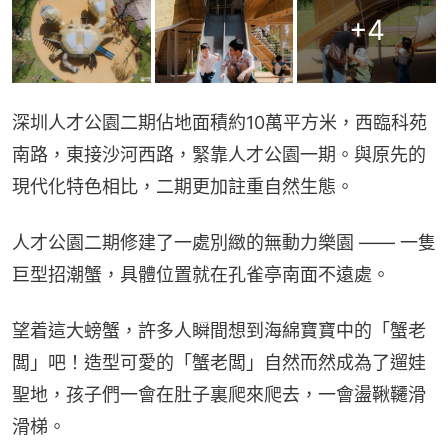
+
4
深圳人才公園二期佔地面積約10萬平方米，西臨科苑
南路，東接沙河西路，緊靠人才公園一期。與原先的
現代化特色相比，二期更加註重自然生態。
人才公園二期修建了一處別緻的無動力樂園 —— 一隻
巨型招潮蟹，具體位置就在孔雀亭南面不遠處。
望着這大螃蟹，許多人瞬間想到海綿寶寶中的「蟹老
闆」吧！造型可愛的「蟹老闆」自然而然成為了遛娃
聖地，孩子們一會在肚子裏爬來爬去，一會盪鞦韆滑
滑梯。