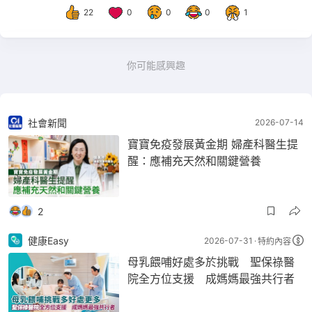
22
0
0
0
1
你可能感興趣
社會新聞
2026-07-14
寶寶免疫發展黃金期 婦產科醫生提
醒：應補充天然和關鍵營養
2
健康Easy
2026-07-31
特約內容
母乳餵哺好處多於挑戰 聖保祿醫
院全方位支援 成媽媽最強共行者