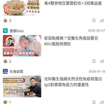
毒4類食物豆要整粒吃+3招養益菌
3
健康Easy
2026-05-07
疫苗點樣揀？從醫生角度談嬰兒
RSV風險與預防
2
社會新聞
2026-01-16
兒科醫生強調天然活性免疫球蛋白
IgG對寶寶免疫力的重要性
1