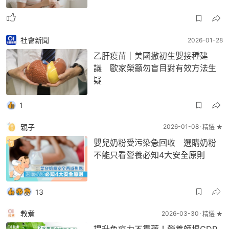
社會新聞
2026-01-28
乙肝疫苗｜美國撤初生嬰接種建
議 歐家榮籲勿盲目對有效方法生
疑
1
親子
2026-01-08
精選 ★
嬰兒奶粉受污染急回收 選購奶粉
不能只看營養必知4大安全原則
13
教煮
2026-03-30
精選 ★