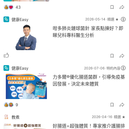
43
健康Easy
2026-05-14
精選 ★
咁多肺炎鏈球菌針 家長點揀好？即
睇兒科專科醫生分析
健康Easy
2026-07-06
特約內容
力多爾®優化腸道菌群，引導免疫基
因發展，決定未來體質
9
教煮
2026-04-16
精選 ★
好腸道=超強體質！專家推介護腸排