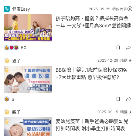
健康Easy
2025-09-25
特約內容
孩子唔夠高、體弱？把握長高黃金
十年 一文睇3個月高3cm*營養關鍵
50
親子
2025-12-29
精選 ★
BB保險｜嬰兒1歲前保險投保攻略
+7大比較重點 愈早投保愈好?
6
親子
2025-09-15
精選 ★
嬰幼兒疫苗｜新手爸媽必睇嬰幼兒
打針時間表 附小學生打針時間表