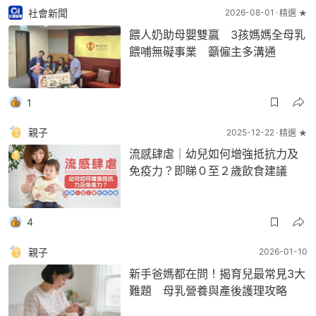
社會新聞
2026-08-01
精選 ★
餵人奶助母嬰雙贏 3孩媽媽全母乳
餵哺無礙事業 籲僱主多溝通
1
親子
2025-12-22
精選 ★
流感肆虐｜幼兒如何增強抵抗力及
免疫力？即睇０至２歲飲食建議
4
親子
2026-01-10
新手爸媽都在問！揭育兒最常見3大
難題 母乳營養與產後護理攻略