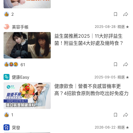
2
美容手帳
2025-08-28
精選 ★
益生菌推薦2025｜11大好評益生
菌！附益生菌4大好處及幾時食？
61
健康Easy
2025-09-05
精選 ★
健康飲食｜營養不良感冒機率更
高？4招飲食原則教你吃出好免疫力
1
突發
2026-06-22
精選 ★