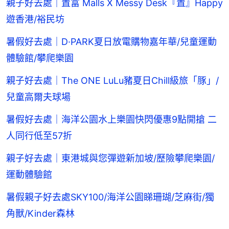
親子好去處｜置富 Malls X Messy Desk『置』Happy
遊香港/裕民坊
暑假好去處｜D·PARK夏日放電購物嘉年華/兒童運動
體驗館/攀爬樂園
親子好去處｜The ONE LuLu豬夏日Chill級旅「豚」/
兒童高爾夫球場
暑假好去處｜海洋公園水上樂園快閃優惠9點開搶 二
人同行低至57折
親子好去處｜東港城與您彈遊新加坡/歷險攀爬樂園/
運動體驗館
暑假親子好去處SKY100/海洋公園睇珊瑚/芝麻街/獨
角獸/Kinder森林