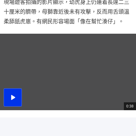
現場遊客拍攝的影片顯示，幼虎身上仍連着長達二三
十厘米的臍帶，母獅靠近後未有攻擊，反而用舌頭溫
柔舔舐虎崽。有網民形容場面「像在幫忙湊仔」。
播
放
0:38
總
影
共
片
時
間