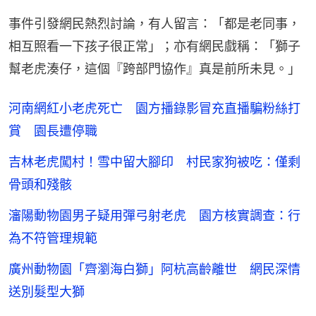
事件引發網民熱烈討論，有人留言：「都是老同事，
相互照看一下孩子很正常」；亦有網民戲稱：「獅子
幫老虎湊仔，這個『跨部門協作』真是前所未見。」
河南網紅小老虎死亡 園方播錄影冒充直播騙粉絲打
賞 園長遭停職
吉林老虎闖村！雪中留大腳印 村民家狗被吃：僅剩
骨頭和殘骸
瀋陽動物園男子疑用彈弓射老虎 園方核實調查：行
為不符管理規範
廣州動物園「齊瀏海白獅」阿杭高齡離世 網民深情
送別髮型大獅