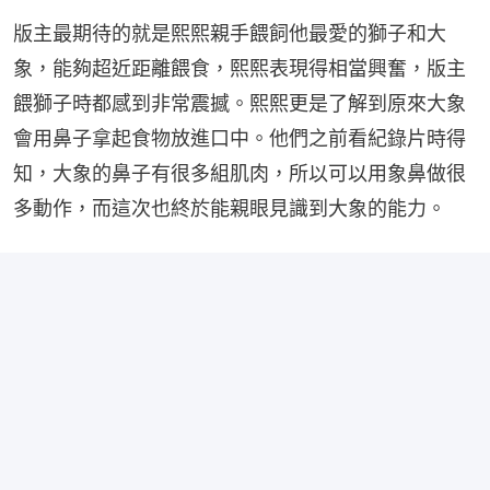
版主最期待的就是熙熙親手餵飼他最愛的獅子和大
象，能夠超近距離餵食，熙熙表現得相當興奮，版主
餵獅子時都感到非常震撼。熙熙更是了解到原來大象
會用鼻子拿起食物放進口中。他們之前看紀錄片時得
知，大象的鼻子有很多組肌肉，所以可以用象鼻做很
多動作，而這次也終於能親眼見識到大象的能力。