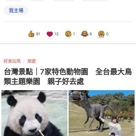
我主場
81
12
1
8
0
好食玩飛
旅遊
台灣景點｜7家特色動物園 全台最大鳥
類主題樂園 親子好去處