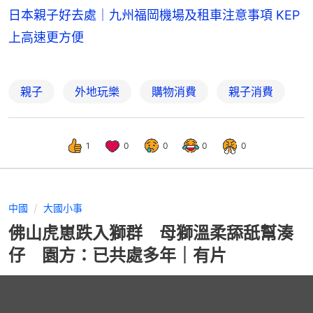
日本親子好去處｜九州福岡機場及租車注意事項 KEP
上高速更方便
親子
外地玩樂
購物消費
親子消費
1
0
0
0
0
中國
大國小事
佛山虎崽跌入獅群 母獅溫柔舔舐幫湊
仔 園方：已共處多年｜有片