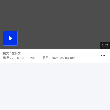
播
放
1:02
總
影
共
片
時
撰文：
盧詩文
間
出版：
2026-08-03 20:00
更新：
2026-08-04 18:52