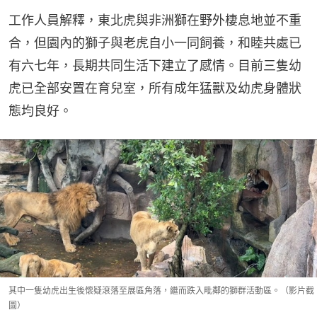
工作人員解釋，東北虎與非洲獅在野外棲息地並不重
合，但園內的獅子與老虎自小一同飼養，和睦共處已
有六七年，長期共同生活下建立了感情。目前三隻幼
虎已全部安置在育兒室，所有成年猛獸及幼虎身體狀
態均良好。
其中一隻幼虎出生後懷疑滾落至展區角落，繼而跌入毗鄰的獅群活動區。（影片截
圖）