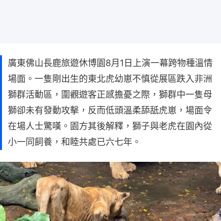
廣東佛山長鹿旅遊休博園8月1日上演一幕跨物種溫情
場面。一隻剛出生的東北虎幼崽不慎從展區跌入非洲
獅群活動區，圍觀遊客正感擔憂之際，獅群中一隻母
獅卻未有發動攻擊，反而低頭溫柔舔舐虎崽，場面令
在場人士驚嘆。園方其後解釋，獅子與老虎在園內從
小一同飼養，和睦共處已六七年。