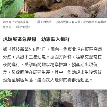
幼虎身上仍連着長達二三十厘米的臍帶，母獅靠近後未有攻擊，反而用舌頭溫柔舔
舐虎崽。（影片截圖）
虎媽展區急產崽 幼崽跌入獅群
據《荔枝新聞》8月1日，園內一隻東北虎在展區突然
分娩，共誕下三隻幼崽。據園方解釋，猛獸交配常在
夜間進行，受孕時間難以精準推算，預產期出現偏
差，母虎臨時在展區生產。其中一隻幼虎出生後懷疑
滾落至展區角落，繼而跌入毗鄰的獅群活動區。