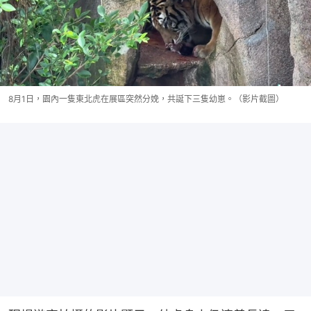
8月1日，園內一隻東北虎在展區突然分娩，共誕下三隻幼崽。（影片截圖）