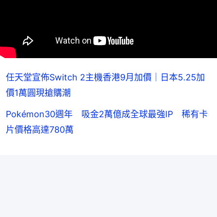
任天堂宣佈Switch 2主機香港9月加價｜日本5.25加
價1萬圓現搶購潮
Pokémon30週年 吸金2萬億成全球最強IP 稀有卡
片價格高達780萬