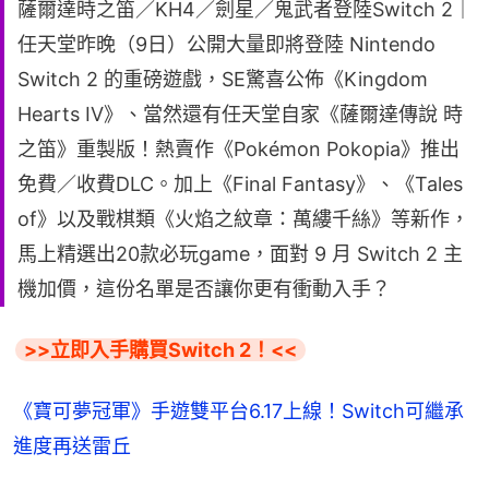
薩爾達時之笛／KH4／劍星／鬼武者登陸Switch 2｜
任天堂昨晚（9日）公開大量即將登陸 Nintendo
Switch 2 的重磅遊戲，SE驚喜公佈《Kingdom
Hearts IV》、當然還有任天堂自家《薩爾達傳說 時
之笛》重製版！熱賣作《Pokémon Pokopia》推出
免費／收費DLC。加上《Final Fantasy》、《Tales
of》以及戰棋類《火焰之紋章：萬縷千絲》等新作，
馬上精選出20款必玩game，面對 9 月 Switch 2 主
機加價，這份名單是否讓你更有衝動入手？
>>立即入手購買Switch 2！<<
《寶可夢冠軍》手遊雙平台6.17上線！Switch可繼承
進度再送雷丘