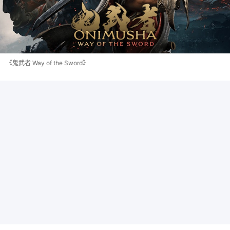
《鬼武者 Way of the Sword》