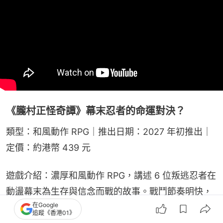
《朧村正怪奇譚》幕末忍者的命運對決？
類型：和風動作 RPG｜推出日期：2027 年初推出｜
定價：約港幣 439 元
遊戲介紹：濃厚和風動作 RPG，講述 6 位叛逃忍者在
動盪幕末為生存與信念而戰的故事。戰鬥節奏明快，
在Google
結合華麗忍術、刀劍斬擊與飛簷走壁動作。水墨畫般
追蹤《香港01》