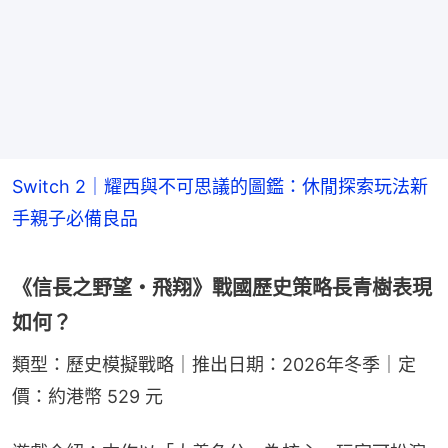
Switch 2｜耀西與不可思議的圖鑑：休閒探索玩法新
手親子必備良品
《信長之野望・飛翔》戰國歷史策略長青樹表現
如何？
類型：歷史模擬戰略｜推出日期：2026年冬季｜定
價：約港幣 529 元