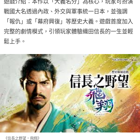
遊戲介紹：本作以「大義名分」為核心，玩家可扮演
戰國大名透過內政、外交與軍事統一日本，並強調
「報仇」或「幕府興復」等歷史大義。遊戲首度加入
完整的劇情模式，引領玩家體驗織田信長的一生並輕
鬆上手。
《信長之野望・飛翔》