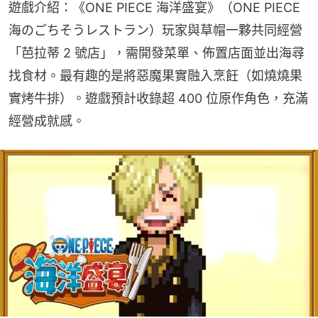
遊戲介紹：《ONE PIECE 海洋盛宴》（ONE PIECE 
海のごちそうレストラン）玩家與草帽一夥共同經營
「芭拉蒂 2 號店」，需開發菜單、佈置店面並出海尋
找食材。最有趣的是將惡魔果實融入烹飪（如燒燒果
實烤牛排）。遊戲預計收錄超 400 位原作角色，充滿
經營成就感。