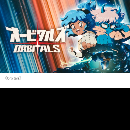
《Orbitals》