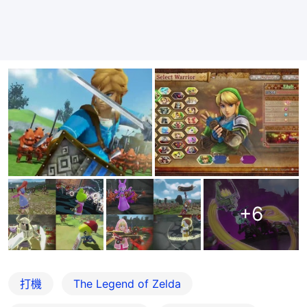
+
6
打機
The Legend of Zelda