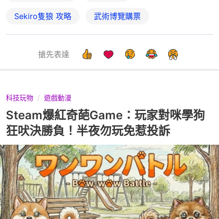
Sekiro隻狼 攻略
武術博覽購票
搶先表達
科技玩物
遊戲動漫
Steam爆紅奇葩Game：玩家對咪學狗
狂吠決勝負！半夜勿玩免惹投訴