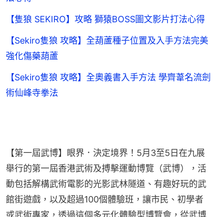
【隻狼 SEKIRO】攻略 獅猿BOSS圖文影片打法心得
【Sekiro隻狼 攻略】全葫蘆種子位置及入手方法完美
強化傷藥葫蘆
【Sekiro隻狼 攻略】全奧義書入手方法 學齊葦名流劍
術仙峰寺拳法
【第一屆武博】眼界．決定境界！5月3至5日在九展
舉行的第一屆香港武術及搏擊運動博覽（武博），活
動包括解構武術電影的光影武林隧道、有趣好玩的武
館街遊戲，以及超過100個體驗班，讓市民、初學者
或武術專家，透過這個多元化體驗型博覽會，從武博