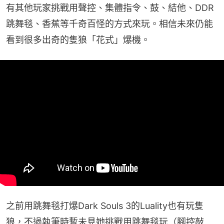
有其他玩家挑戰用聲控、集體指令、鼓、結他、DDR
跳舞毯、香蕉等千奇百怪的方式來玩。相信未來仍能
看到很多出奇的隻狼「花式」爆機。
之前用跳舞毯打爆Dark Souls 3的Luality也有玩隻
狼，不過執筆時暫未見她挑戰用跳舞毯玩（腳控敲