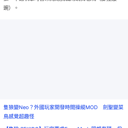
豌）。
隻狼變Neo？外國玩家開發時間操縱MOD 劍聖變菜
鳥感覺超趣怪