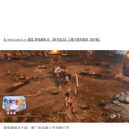
在 www.twitch.tv 觀賞 畢格薩姆 的 【新手亂玩】沉著冷靜的隻狼【第1輪】
畢格薩姆走主線，連三年前義父也用腳打完