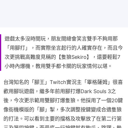
遊戲太多沒時間玩，朋友間總會笑言雙手不夠用那
「用腳打」，而實際坐言起行的人確實存在，而且今
次更挑戰高難度見稱的【隻狼Sekiro】，還要輕鬆7
小時內爆機，教用雙手都卡關的玩家情何以堪。
台灣知名的「腳王」Twitch實況主「畢格薩姆」很喜
歡用腳玩遊戲，繼多年前用腳打爆Dark Souls 3之
後，今次更示範用雙腳打爆隻狼。他採用了一個20鍵
像街機模版的「腳」掣，多次調整按鍵變成合適隻狼
的打法。可以看到主要的擋格及攻擊放了在第二行第
三及第四按鍵，而最底一行按鍵就有鉤爪、跳躍、墊