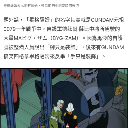
畢格薩姆表示他有練過，螢幕前的小朋友請勿模仿
題外話，「畢格薩姆」的名字其實就是GUNDAM元祖
0079一年戰爭中，自護軍德茲爾·薩比中將所駕駛的
大量MAビグ・ザム（BYG-ZAM）。因為馬沙的自護
號被整備人員說出「腳只是裝飾」，後來有GUNDAM
搞笑四格拿畢格薩姆來反串「手只是裝飾」。