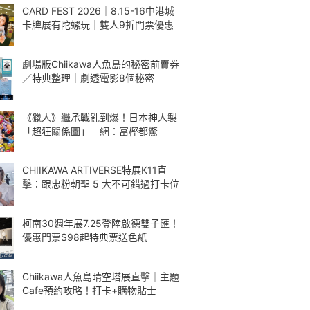
CARD FEST 2026｜8.15-16中港城
卡牌展有陀螺玩｜雙人9折門票優惠
劇場版Chiikawa人魚島的秘密前賣券
／特典整理｜劇透電影8個秘密
《獵人》繼承戰亂到爆！日本神人製
「超狂關係圖」 網：冨樫都驚
CHIIKAWA ARTIVERSE特展K11直
擊：跟忠粉朝聖 5 大不可錯過打卡位
柯南30週年展7.25登陸啟德雙子匯！
優惠門票$98起特典票送色紙
Chiikawa人魚島晴空塔展直擊｜主題
Cafe預約攻略！打卡+購物貼士