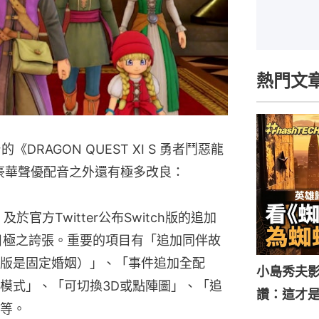
熱門文
《DRAGON QUEST XI S 勇者鬥惡龍
超豪華聲優配音之外還有極多改良：
、及於官方Twitter公布Switch版的追加
目極之誇張。重要的項目有「追加同伴故
版是固定婚姻）」、「事件追加全配
小島秀夫影
模式」、「可切換3D或點陣圖」、「追
讚：這才
等。