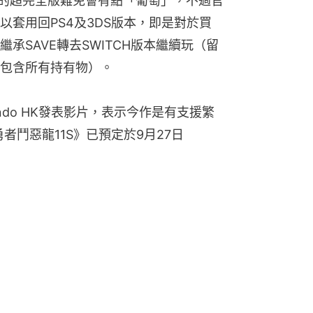
CH的超完全版難免會有點「葡萄」，不過官
套用回PS4及3DS版本，即是對於買
承SAVE轉去SWITCH版本繼續玩（留
包含所有持有物）。
ndo HK發表影片，表示今作是有支援繁
S 勇者鬥惡龍11S》已預定於9月27日