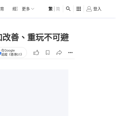
育
經濟
更多
01深圳
繁
觀點
|
简
健康
好食玩飛
登入
女
+追加改善、重玩不可避
在Google
追蹤《香港01》