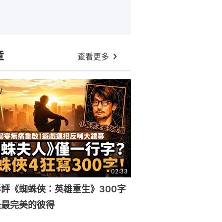
章
查看更多
02:33
評《蜘蛛俠：英雄重生》300字
是最完美的彼得