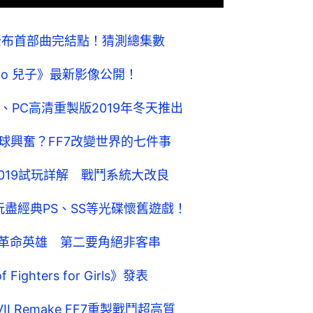
 重製版】公布首部曲完結點！猜測總集數
Hijo 兒子》最新影像公開！
S4、PC高清重製版2019年冬天推出
e何以令全球興奮？FF7改變世界的七件事
 2019試玩詳解 戰鬥系統大改良
一機玩盡經典PS、SS等光碟懷舊遊戲！
維斯做革命英雄 第二要角絕非客串
ghters for Girls》發表
y VII Remake FF7重製戰鬥超高質