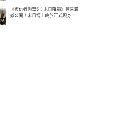
《復仇者聯盟5：末日降臨》預告震
撼公開！末日博士終於正式現身
:26