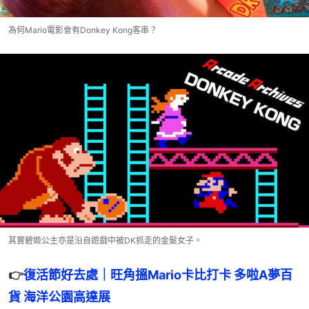
為何Mario電影會有Donkey Kong客串？
其實碧姬公主亦是沿自遊戲中被DK抓走的金髮女子。
👉
復活節好去處｜旺角搵Mario卡比打卡 多啦A夢百
貨 海洋公園高達展