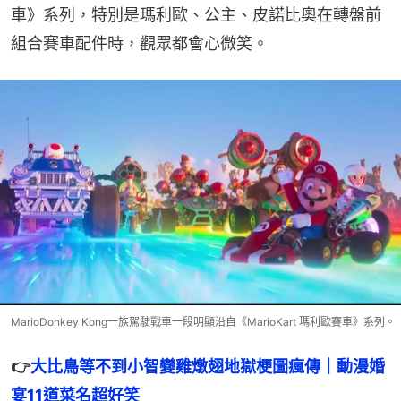
車》系列，特別是瑪利歐、公主、皮諾比奧在轉盤前
組合賽車配件時，觀眾都會心微笑。
MarioDonkey Kong一族駕駛戰車一段明顯沿自《MarioKart 瑪利歐賽車》系列。
👉
大比鳥等不到小智變雞燉翅地獄梗圖瘋傳｜動漫婚
宴11道菜名超好笑