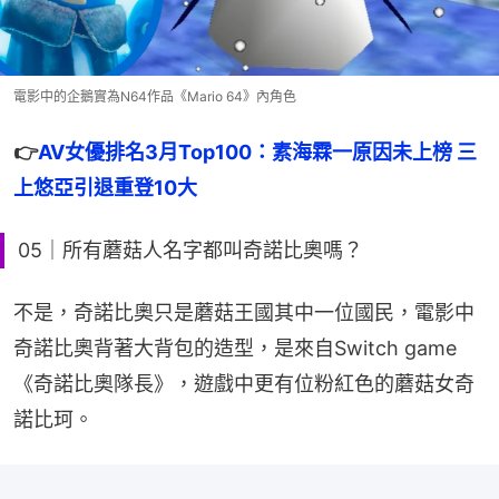
電影中的企鵝實為N64作品《Mario 64》內角色
👉
AV女優排名3月Top100：素海霖一原因未上榜 三
上悠亞引退重登10大
05｜所有蘑菇人名字都叫奇諾比奧嗎？
不是，奇諾比奧只是蘑菇王國其中一位國民，電影中
奇諾比奧背著大背包的造型，是來自Switch game 
《奇諾比奧隊長》，遊戲中更有位粉紅色的蘑菇女奇
諾比珂。