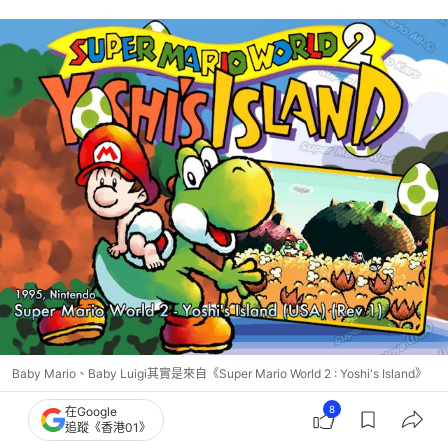
Baby Mario、Baby Luigi其實是來自《Super Mario World 2 : Yoshi's Island》
8
在Google
👉
韓妹MomoRina高達直播｜瞓身製作好睇過東雲 
追蹤《香港01》