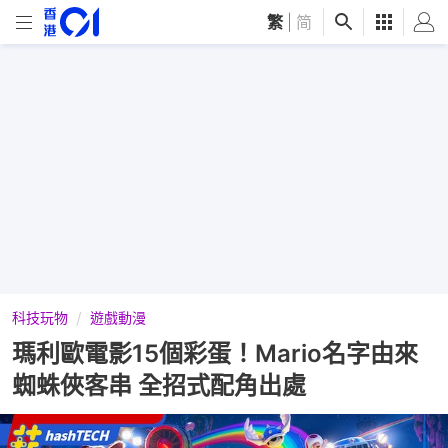
繁
|
简
科技玩物
遊戲動漫
瑪利歐電影15個彩蛋！Mario名字由來
蜘蛛俠客串 全招式配角出處