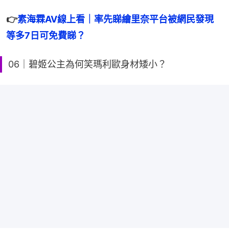
👉
素海霖AV線上看｜率先睇繪里奈平台被網民發現 
等多7日可免費睇？
06｜碧姬公主為何笑瑪利歐身材矮小？