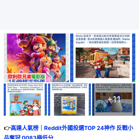
+
11
👉
高達人氣榜｜Reddit外國投選TOP 24神作 反戰小
品奪冠 0083極低分