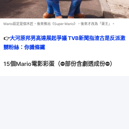
Mario設定是個木匠，後來推出《Super Mario》，後來才改為「渠王」。
👉
大河原邦男高達展起爭議 TVB新聞指渣古是反派激
嬲粉絲：你識條鐵
15個Mario電影彩蛋（⛔部份含劇透成份⛔）