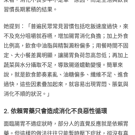
習慣長期累積的結果。
她提到：「普遍民眾常見習慣包括吃飯速度過快，來
不及充分咀嚼就吞嚥，增加腸胃消化負擔；加上外食
比例高，飲食中油脂與精製澱粉偏多；用餐時間不固
定、大小餐差異明顯，讓腸胃負荷忽高忽低；再加上
蔬菜與水分攝取不足，導致腸道蠕動變慢。簡單來
說，就是飲食節奏紊亂、油糖偏多、纖維不足、進食
過快，這些因素疊加起來，就容易出現胃悶、脹氣與
消化不順的狀況。」
2. 依賴胃藥只會造成消化不良惡性循環
面臨腸胃不適症狀時，部分人的直覺反應就是依賴胃
藥。但這樣的做法往往只能暫時壓下症狀，卻沒有真