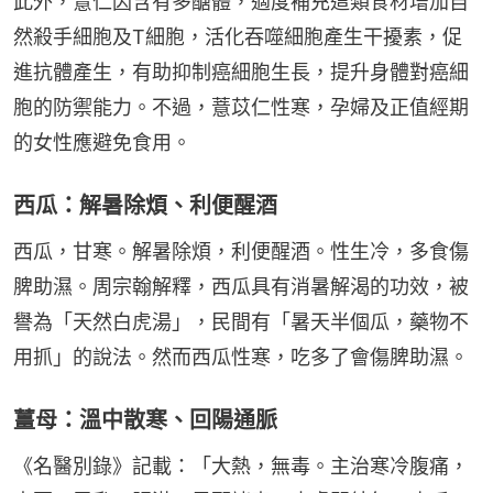
此外，薏仁因含有多醣體，適度補充這類食材增加自
然殺手細胞及T細胞，活化吞噬細胞產生干擾素，促
進抗體產生，有助抑制癌細胞生長，提升身體對癌細
胞的防禦能力。不過，薏苡仁性寒，孕婦及正值經期
的女性應避免食用。
西瓜：解暑除煩、利便醒酒
西瓜，甘寒。解暑除煩，利便醒酒。性生冷，多食傷
脾助濕。周宗翰解釋，西瓜具有消暑解渴的功效，被
譽為「天然白虎湯」，民間有「暑天半個瓜，藥物不
用抓」的說法。然而西瓜性寒，吃多了會傷脾助濕。
薑母：溫中散寒、回陽通脈
《名醫別錄》記載：「大熱，無毒。主治寒冷腹痛，