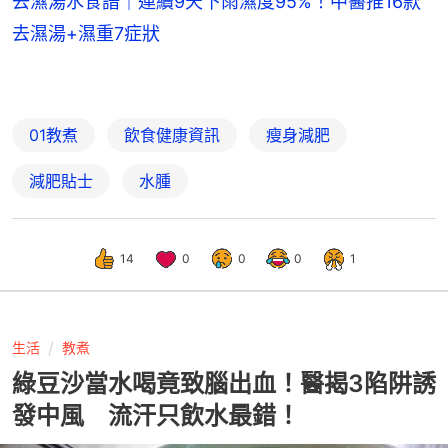
去濕湯水食譜｜連續9天下雨濕度95%！中醫推16款
去濕湯+濕重7症狀
01教煮
飲食健康資訊
瘦身減肥
減肥貼士
水腫
14
0
0
0
1
生活
教煮
綠豆沙當水喝竟致腦出血！醫揭3陷阱誘
發中風 流汗只飲水最錯！