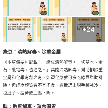
+
24
綠豆：清熱解毒、除重金屬
《本草備要》記載：「綠豆清熱解毒，一切草木、金
石、砒霜毒，皆治之。」其能清熱解毒，幫助排除重
金屬和化學毒劑之毒，如塑化劑就可多吃綠豆幫助排
除。但虛冷體質者不宜多食，過量恐出現手腳冰冷、
拉肚子、疲勞或血壓下降。
醋：散瘀解毒、消食開胃