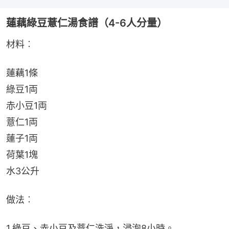
蓮藕綠豆薏仁湯食譜（4-6人分量）
材料︰
蓮藕1條
綠豆1両
赤小豆1両
薏仁1両
蓮子1両
荷葉1塊
水3公升
做法︰
1.綠豆、赤小豆及薏仁洗淨，浸泡8小時。