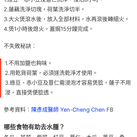
2.蓮藕洗淨切塊，荷葉洗淨切半。
3.大火煲滾水後，放入全部材料，水再滾後轉細火。
4.煲1小時後熄火，蓋焗15分鐘完成。
不失敗秘訣︰
1.不用加鹽也夠味。
2.用乾貨荷葉，必須搓洗乾淨才使用。
3.綠豆、赤小豆及薏仁需浸泡才容易煲腍，蓮子不用
浸，直接煲便腍透。
參考資料︰
陳彥成醫師 Yen-Cheng Chen
 FB
哪些食物有助去水腫？