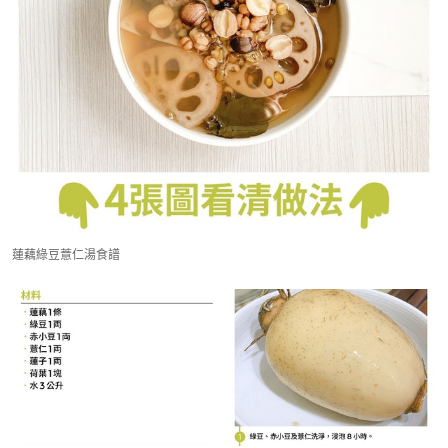
蓮藕綠豆薏仁湯食譜