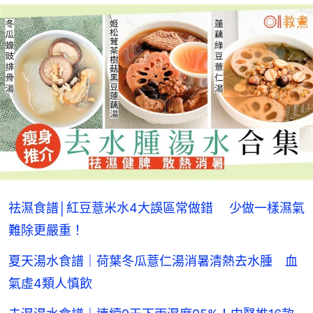
祛濕食譜│紅豆薏米水4大誤區常做錯 少做一樣濕氣
難除更嚴重！
夏天湯水食譜｜荷葉冬瓜薏仁湯消暑清熱去水腫 血
氣虛4類人慎飲