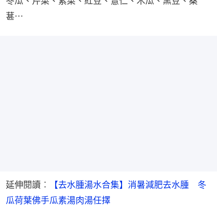
冬瓜、芹菜、紫菜、紅豆、薏仁、木瓜、黑豆、桑
葚⋯
延伸閱讀︰
【去水腫湯水合集】消暑減肥去水腫　冬
瓜荷葉佛手瓜素湯肉湯任擇