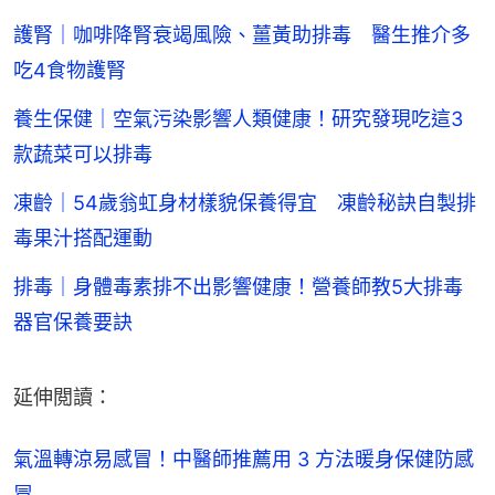
護腎｜咖啡降腎衰竭風險、薑黃助排毒 醫生推介多
吃4食物護腎
養生保健｜空氣污染影響人類健康！研究發現吃這3
款蔬菜可以排毒
凍齡｜54歲翁虹身材樣貌保養得宜 凍齡秘訣自製排
毒果汁搭配運動
排毒｜身體毒素排不出影響健康！營養師教5大排毒
器官保養要訣
延伸閲讀：
氣溫轉涼易感冒！中醫師推薦用 3 方法暖身保健防感
冒