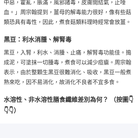
中惡，霍亂，脹滿，風邪諸毒，皮膚間結氣，止唾
血。」周宗翰提到，薑母的解毒能力很好，像有些菇
類恐具有毒性，因此，煮食菇類料理時經常會放薑。
黑豆：利水消腫、解腎毒
黑豆，入腎，利水、消腫、止痛，解腎毒功能佳。搗
成泥，可塗抹一切腫毒，煮食可以減少痘瘡。周宗翰
表示，由於整顆生黑豆很難消化、吸收，黑豆一般煮
熟來吃，因不易消化，故消化不良者不宜多食。
水溶性、非水溶性膳食纖維差別為何？ （按圖👇
👇👇）