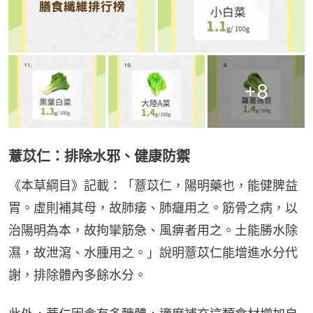
+
8
薏苡仁：排除水邪、健康防禦
《本草綱目》記載：「薏苡仁，陽明藥也，能健脾益
胃。虛則補其母，故肺痿、肺癰用之。筋骨之病，以
治陽明為本，故拘攣筋急、風痹者用之。土能勝水除
濕，故泄瀉、水腫用之。」說明薏苡仁能增進水分代
謝，排除體內多餘水分。