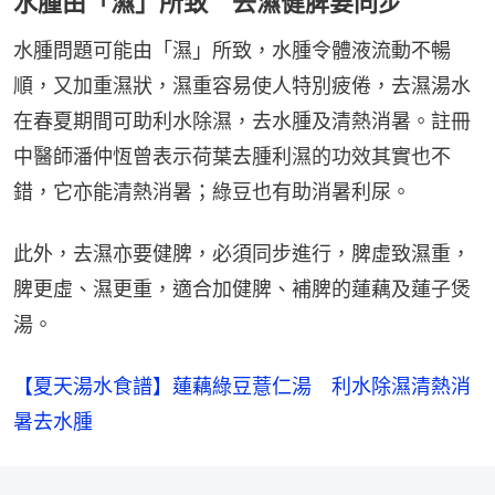
水腫由「濕」所致 去濕健脾要同步
水腫問題可能由「濕」所致，水腫令體液流動不暢
順，又加重濕狀，濕重容易使人特別疲倦，去濕湯水
在春夏期間可助利水除濕，去水腫及清熱消暑。註冊
中醫師潘仲恆曾表示荷葉去腫利濕的功效其實也不
錯，它亦能清熱消暑；綠豆也有助消暑利尿。
此外，去濕亦要健脾，必須同步進行，脾虛致濕重，
脾更虛、濕更重，適合加健脾、補脾的蓮藕及蓮子煲
湯。
【夏天湯水食譜】蓮藕綠豆薏仁湯　利水除濕清熱消
暑去水腫