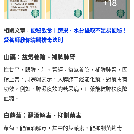
+
18
相關文章：
便秘飲食｜蔬果、水分攝取不足易便秘！
營養師教你清腸排毒法則
山藥：益氣養陰、補脾肺腎
性甘平，歸脾、肺、腎經。益氣養陰，補脾肺腎，固
精止帶。周宗翰表示，入脾肺二經能化痰，對痰毒有
功效，例如，脾濕痰飲的糖尿病，山藥能健脾袪痰降
血糖。
白蘿蔔：醒酒解毒、抑制菌毒
蘿蔔，能醒酒解毒，其中的萊菔素，能抑制黃麴毒