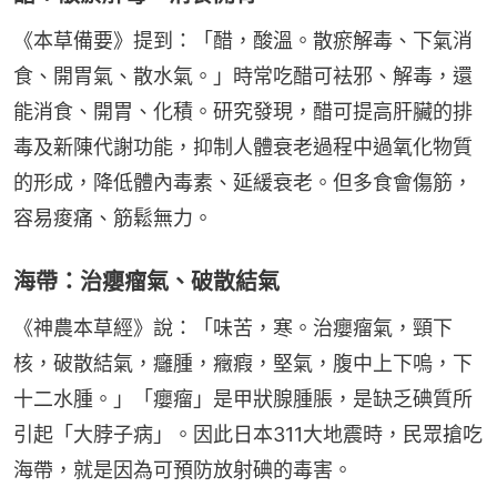
《本草備要》提到：「醋，酸溫。散瘀解毒、下氣消
食、開胃氣、散水氣。」時常吃醋可袪邪、解毒，還
能消食、開胃、化積。研究發現，醋可提高肝臟的排
毒及新陳代謝功能，抑制人體衰老過程中過氧化物質
的形成，降低體內毒素、延緩衰老。但多食會傷筋，
容易痠痛、筋鬆無力。
海帶：治癭瘤氣、破散結氣
《神農本草經》說：「味苦，寒。治癭瘤氣，頸下
核，破散結氣，癰腫，癥瘕，堅氣，腹中上下嗚，下
十二水腫。」「癭瘤」是甲狀腺腫脹，是缺乏碘質所
引起「大脖子病」。因此日本311大地震時，民眾搶吃
海帶，就是因為可預防放射碘的毒害。