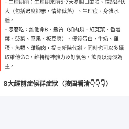
- 生理期前：生理期來前5-7天易胸口悶脹、情緒起伏
大（包括過度抑鬱，情緒低落）、生理痘、身體水
腫。
- 怎麼吃：維他命B、鐵質（如肉類、紅莧菜、番薯
葉、菠菜、堅果、板豆腐）、優質蛋白，牛奶、雞
蛋、魚類、雞胸肉，提高新陳代謝，同時也可以多攝
取維他命C，維持精神體力及好氣色，飲食以清淡為
主。
8大經前症候群症狀（按圖看清👇👇👇）