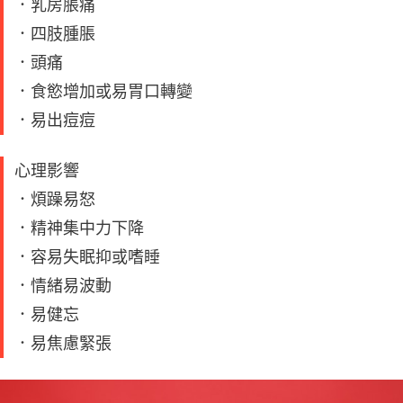
．乳房脹痛
．四肢腫脹
．頭痛
．食慾增加或易胃口轉變
．易出痘痘
心理影響
．煩躁易怒
．精神集中力下降
．容易失眠抑或嗜睡
．情緒易波動
．易健忘
．易焦慮緊張