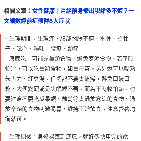
相關文章：
女性健康｜月經前身體出現諸多不適？一
文細數經前症候群8大症狀
- 生理期間：生理痛、腹部悶脹不適、水腫、拉肚
子、噁心、嘔吐，腰痠、頭痛。
- 怎麼吃：可補充薑類食物、避免寒涼食物。若平時
怕冷，可以吃薑類食物，如薑母茶。另外還可以喝熱
朱古力、紅豆湯。但切記不要太溫燥，避免口破口
乾、大便變硬或是失眠睡不著。而若平時較怕熱，也
要注意不要吃瓜果類、蘿蔔等太過於寒涼的食物、過
於辛辣的食物刺激腸胃，維持正常飲食、注意營養均
衡就可。
- 生理期後：身體易感到疲憊，就好像快用完的電