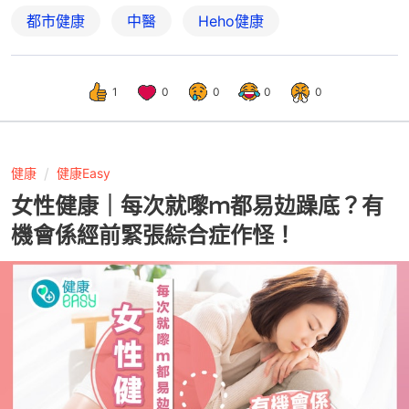
都市健康
中醫
Heho健康
1
0
0
0
0
健康
健康Easy
女性健康｜每次就嚟ｍ都易攰躁底？有
機會係經前緊張綜合症作怪！