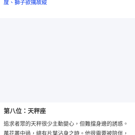
度、獅子欲擒故縱
第八位：天秤座
追求者眾的天秤很少主動變心，但難擋身邊的誘惑。
萬花叢中過，總有片葉沾身之時。他很需要被陪伴，