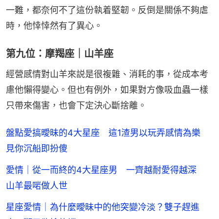
一難，都奈何不了這份執着堅韌。反倒是關係不夠虐
時，他悻悻然有了異心。
第九位：摩羯座｜山羊座
經營感情對山羊來説是很複雜、消耗的事，從成本考
慮他懶得變心。但也有例外，如果對方像吸血蟲一樣
只帶來傷害，也會下定決心斷捨離。
盤點愛搞曖昧的4大星座 這1渣男以玩弄感情為樂
見你沉船即扮傻
愛情｜從一而終的4大星座男 一齊越耐愛得越深
山羊最啱做人世
星座愛情｜為什麼曖昧中的他突變冷淡？雙子趕進