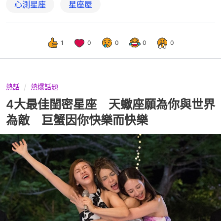
心測星座
星座屋
1
0
0
0
0
熱話
熱爆話題
4大最佳閨密星座 天蠍座願為你與世界
為敵 巨蟹因你快樂而快樂