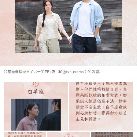
12星座最接受不了另一半的行為（IG@tvn_drama；01製圖）