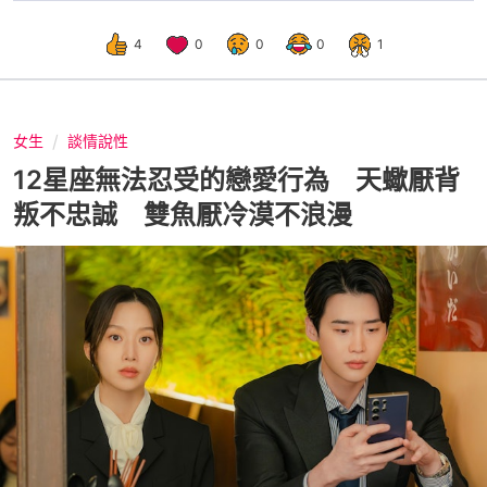
4
0
0
0
1
女生
談情說性
12星座無法忍受的戀愛行為 天蠍厭背
叛不忠誠 雙魚厭冷漠不浪漫