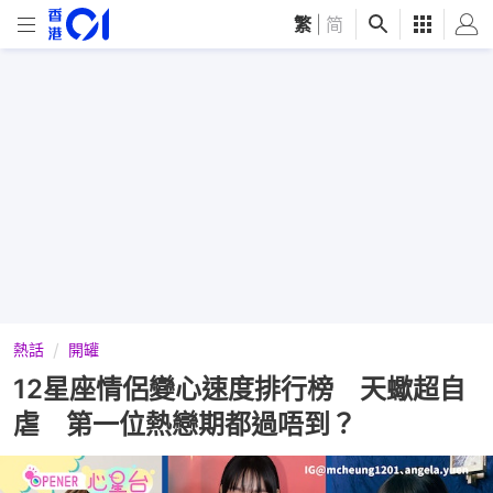
繁
|
简
熱話
開罐
12星座情侶變心速度排行榜 天蠍超自
虐 第一位熱戀期都過唔到？