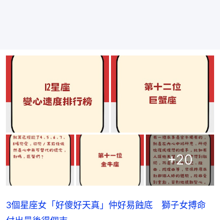
+
20
3個星座女「好傻好天真」仲好易蝕底 獅子女搏命