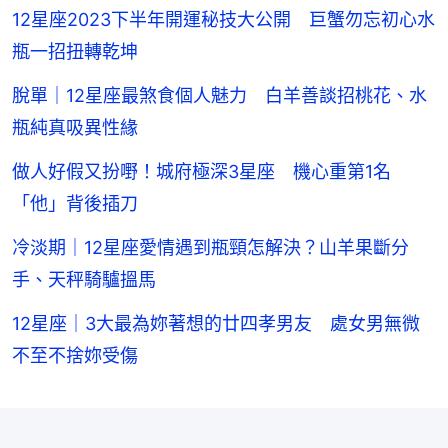
12星座2023下半年開運秘技大公開 巨蟹勿忘初心水
瓶一招扭轉乾坤
脫單｜12星座最煞食個人魅力 白羊善談招桃花、水
瓶純真吸異性緣
做人好假又扮嘢！城府極深3星座 機心重第1名
「他」背後插刀
冷淡期｜12星座愛情遇到瓶頸怎解決？山羊果斷分
手、天秤騎驢搵馬
12星座｜3大最為妳著想的廿四孝男友 處女男無微
不至不捨妳受傷