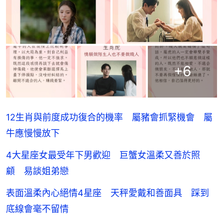
+
6
12生肖與前度成功復合的機率 屬豬會抓緊機會 屬
牛應慢慢放下
4大星座女最受年下男歡迎 巨蟹女溫柔又善於照
顧 易談姐弟戀
表面溫柔內心絕情4星座 天秤愛戴和善面具 踩到
底線會毫不留情