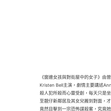
《窗邊女孩與對街屋中的女子》由曾
Kristen Bell主演，劇情主要講述An
殺人犯所殺而心靈受創，每天只是坐
至靚仔新鄰居及其女兒搬到對面，才讓
竟然目擊到一宗恐怖謀殺案，究竟她