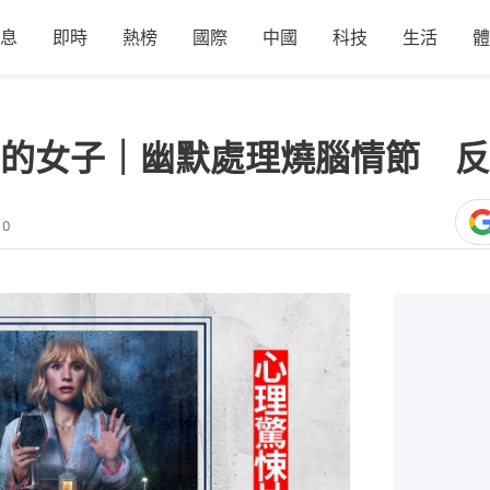
息
即時
熱榜
國際
中國
科技
生活
體
的女子｜幽默處理燒腦情節 反
10