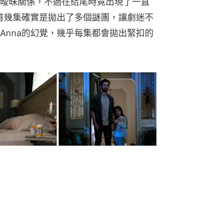
曖昧關係，不過在結尾時竟出現了一直
集首幾集確實是拋出了多個謎團，讓劇迷不
Anna的幻覺，幾乎每集都會拋出緊扣的