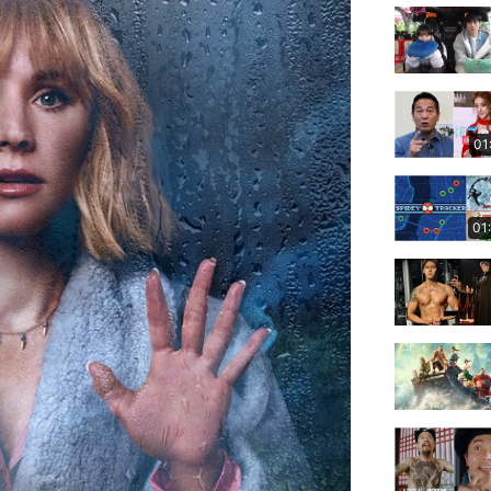
01
01