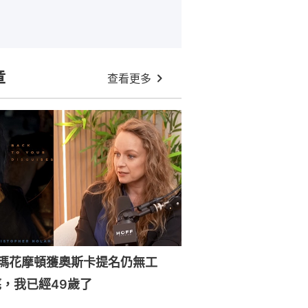
章
查看更多
森瑪花摩頓獲奧斯卡提名仍無工
，我已經49歲了