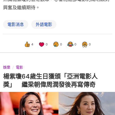
興奮及繼續期待。
電影消息
外語電影
4
0
0
0
0
娛樂
電影
楊紫瓊64歲生日獲頒「亞洲電影人
獎」 繼梁朝偉周潤發後再寫傳奇