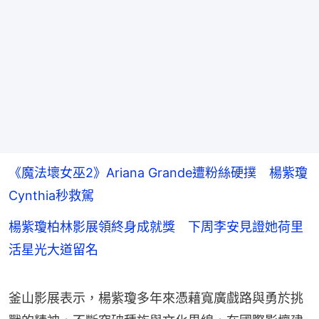
《魔法壞女巫2》Ariana Grande遭粉絲硬撲 楊紫瓊
Cynthia秒救駕
楊紫瓊柏林影展領終身成就獎 下周李安見證她荷里
活星光大道留名
釜山影展表示，楊紫瓊多年來憑藉寬廣戲路與勇於挑