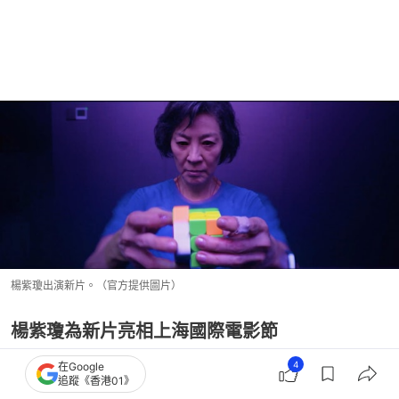
楊紫瓊出演新片。（官方提供圖片）
楊紫瓊為新片亮相上海國際電影節
影片以「重組我人生」為主題，當日一眾演員手持
4
在Google
追蹤《香港01》
「魔方小姐7月3日見」的扭計骰進場，各人手上的扭