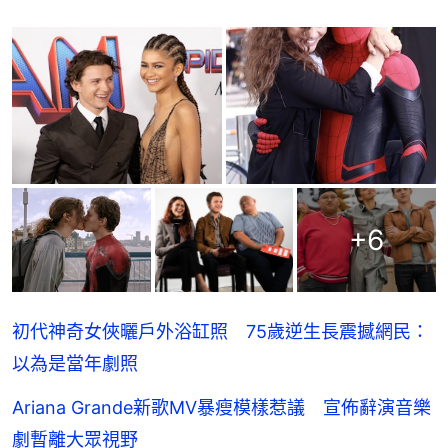
+
6
初代神奇女俠曬戶外浴缸照 75歲逆生長震撼網民：
以為是當年劇照
Ariana Grande新歌MV暴瘦模樣惹議 宣佈辭演音樂
劇暫離大眾視野