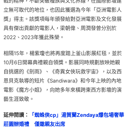
戰的精神，不斷突破種族與文化界線，在國際影壇建
立無可取代的地位，也因此獲選為今年「亞洲電影人
獎」得主。該獎項每年頒發給對亞洲電影及文化發展
具有傑出貢獻的電影人，梁朝偉、周潤發曾分別於
2022、2023年獲此殊榮。
相隔15年，楊紫瓊也將再度踏上釜山影展紅毯，並於
10月6日開幕典禮親自領獎。影展同時規劃放映她親
自挑選的《劍雨》、《奇異女俠玩救宇宙》，以及西
恩貝克執導的短片《Sandiwara》和今年上映的內地
電影《魔方小姐》，向她多年來橫跨東西方影壇的演
藝生涯致敬。
延伸閱讀：
「蜘蛛俠cp」湯賀蘭Zendaya爆包場奢華
莊園辦婚禮　僅邀親友出席