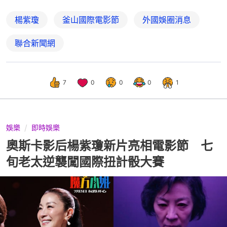
楊紫瓊
釜山國際電影節
外國娛圈消息
聯合新聞網
7
0
0
0
1
娛樂
即時娛樂
奧斯卡影后楊紫瓊新片亮相電影節 七
旬老太逆襲闖國際扭計骰大賽