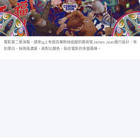
電影第二張海報，請來ig上有過百萬粉絲追蹤的藝術家James Jean進行設計，有
別黑白、採用高濃度、高對比顏色，貼近電影的多變風格。