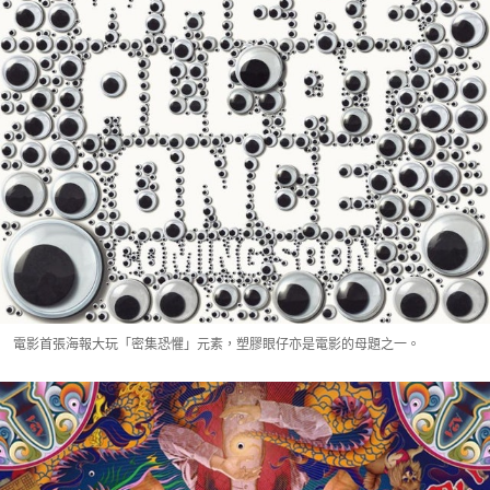
電影首張海報大玩「密集恐懼」元素，塑膠眼仔亦是電影的母題之一。