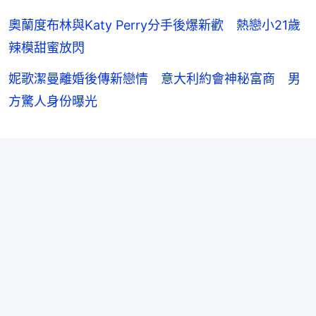
奧蘭度布林與Katy Perry分手後爆新歡 熱戀小21歲
辣模甜蜜放閃
妮歌潔曼離婚後傳新戀情 意大利約會神秘富商 男
方驚人身份曝光