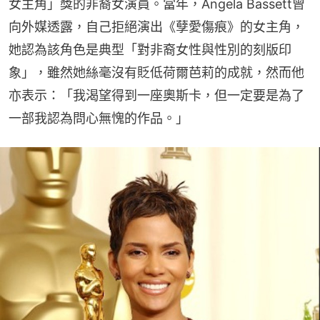
女主角」獎的非裔女演員。當年，Angela Bassett曾
向外媒透露，自己拒絕演出《孽愛傷痕》的女主角，
她認為該角色是典型「對非裔女性與性別的刻版印
象」，雖然她絲毫沒有貶低荷爾芭莉的成就，然而他
亦表示：「我渴望得到一座奧斯卡，但一定要是為了
一部我認為問心無愧的作品。」