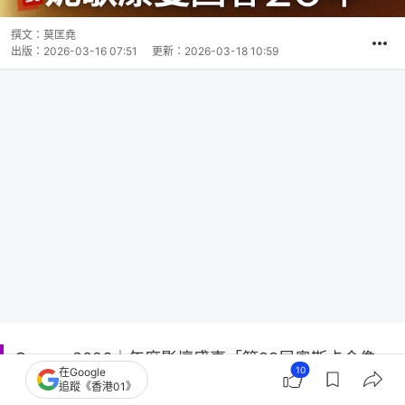
撰文：
莫匡堯
出版：
2026-03-16 07:51
更新：
2026-03-18 10:59
Oscars 2026｜年度影壇盛事「第98屆奧斯卡金像
10
在Google
獎」於美國時間昨日（15日）舉行，在洛杉磯舉行，
追蹤《香港01》