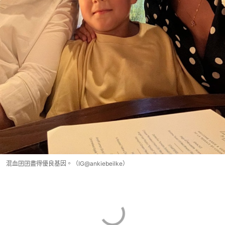
混血囝囝盡得優良基因。（IG@ankiebeilke）