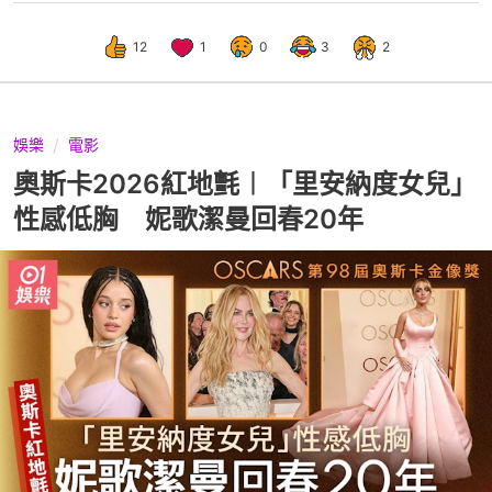
12
1
0
3
2
娛樂
電影
奧斯卡2026紅地氈︱「里安納度女兒」
性感低胸 妮歌潔曼回春20年