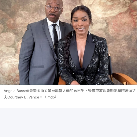
Angela Bassett是美國頂尖學府耶魯大學的高材生，後來亦於耶魯戲劇學院邂逅丈
夫Courtney B. Vance。（imdb）