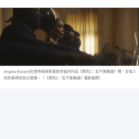
Angela Bassett在查特域保斯曼逝世後的作品《黑豹2：瓦干達萬歲》裡，女強人
的形象得到充分發揮。（《黑豹2：瓦干達萬歲》電影劇照）