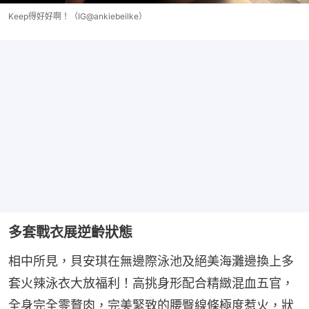
Keep得好好啊！（IG@ankiebeilke）
多套戰衣展逆齡狀態
相中所見，貝安琪在無邊際泳池及絕美海灘邊換上多
套火辣泳衣大放福利！高挑身形配合精緻混血五官，
全身完全零贅肉，完美緊致的腰臀線條極度惹火，狀