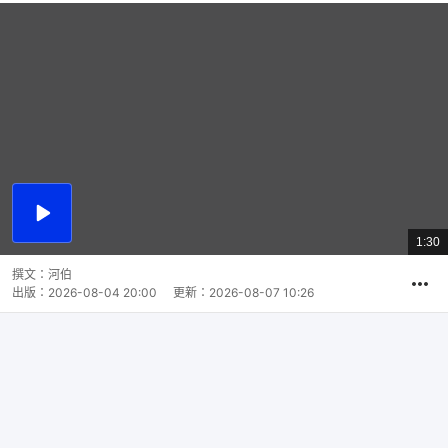
播
放
1:30
總
影
共
片
時
撰文：
河伯
間
出版：
2026-08-04 20:00
更新：
2026-08-07 10:26