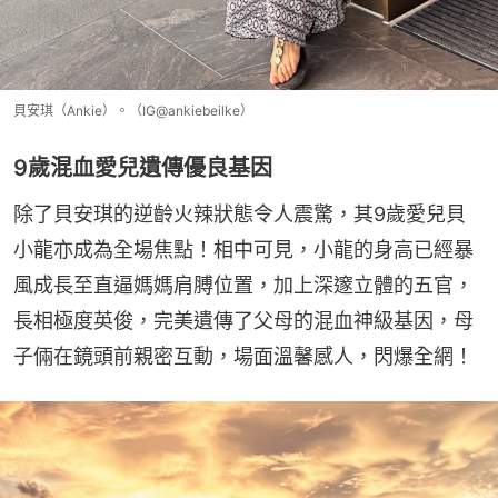
貝安琪（Ankie）。（IG@ankiebeilke）
9歲混血愛兒遺傳優良基因
除了貝安琪的逆齡火辣狀態令人震驚，其9歲愛兒貝
小龍亦成為全場焦點！相中可見，小龍的身高已經暴
風成長至直逼媽媽肩膊位置，加上深邃立體的五官，
長相極度英俊，完美遺傳了父母的混血神級基因，母
子倆在鏡頭前親密互動，場面溫馨感人，閃爆全網！