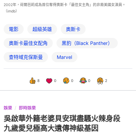
2002年，荷爾芭莉成為首位奪得奧斯卡「最佳女主角」的非裔美國女演員。
（imdb）
電影
超級英雄
奧斯卡
奧斯卡最佳女配角
黑豹（Black Panther）
查特域克保斯曼
Marvel
8
0
0
0
2
娛樂
即時娛樂
吳啟華外籍老婆貝安琪盡騷火辣身段
九歲愛兒極高大遺傳神級基因