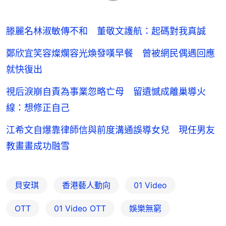
滕麗名林淑敏傳不和 董敬文護航：起碼對我真誠
鄭欣宜笑容燦爛容光煥發嘆早餐 曾被網民偶遇回應
就快復出
視后淚崩自責為事業忽略亡母 留遺憾成離巢導火
線：想修正自己
江希文自爆靠律師信與前度溝通誤導女兒 現任男友
教畫畫成功融雪
貝安琪
香港藝人動向
01 Video
OTT
01‌ ‌Video‌ ‌OTT
娛樂無窮