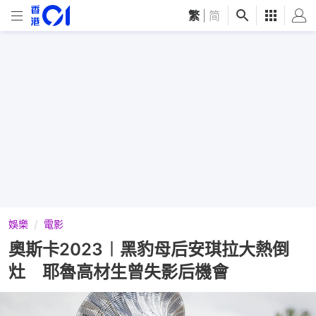
繁
|
简
娛樂
電影
奧斯卡2023︱黑豹母后安琪拉大熱倒
灶 耶魯高材生曾失影后機會