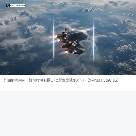
外國網呢用AI，好快咁將有關UFO影像高清3D化。（X@MJTruthUltra）