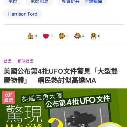
電影
電影消息
奪寶奇兵︰命運輪盤
Harrison Ford
9
0
0
4
0
娛樂
即時娛樂
美國公布第4批UFO文件驚見「大型雙
層物體」 網民熱討似高達MA