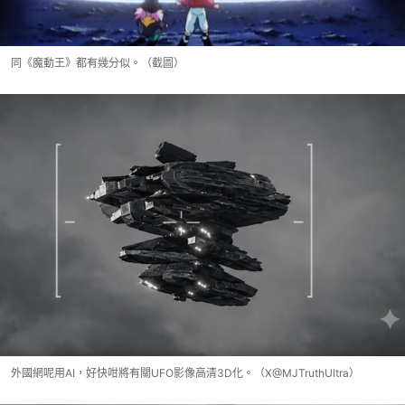
同《魔動王》都有幾分似。（截圖）
外國網呢用AI，好快咁將有關UFO影像高清3D化。（X@MJTruthUltra）