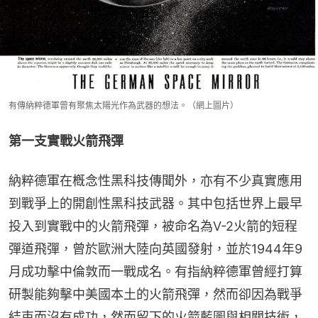
有傳納粹德軍曾有聚焦太陽光作為武器的想法。（網上圖片）
第一支實戰火箭飛彈
納粹德軍在槪念性黑科技傳聞外，亦有不少真實應用
到戰爭上的開創性黑科技武器。其中包括世界上最早
投入到實戰中的火箭飛彈，被命名為V-2火箭的短程
彈道飛彈，曾於歐洲大陸向英國發射，並於1944年9
月成功擊中倫敦而一戰成名。有指納粹德軍曾經打算
研製能夠擊中美國本土的火箭飛彈，然而卻因為戰爭
結束而沒有成功，然而留下的火箭藍圖與相關技術，