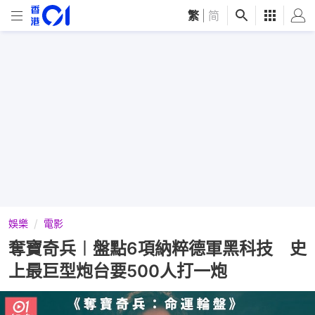
繁
|
简
娛樂
電影
奪寶奇兵︱盤點6項納粹德軍黑科技 史
上最巨型炮台要500人打一炮