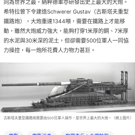
同為世界之最，納粹德軍亦研發出史上最大的大炮。
希特拉曾下令建造Schwerer Gustav（古斯塔夫重型
鐵路炮），大炮重達1344噸，需要在鐵路上才能移
動，雖然大炮威力強大，能夠打穿1米厚的鋼、7米厚
的水泥與30米深的泥土，但卻需要500位軍人一同協
力操控，每一炮所花費人力物力甚巨。
古斯塔夫重型鐵路炮需要由500位軍人操作，是世界上最大的大炮。（網上圖片）