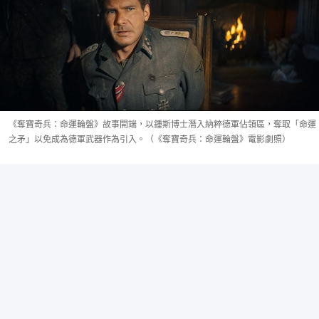
《奪寶奇兵：命運輪盤》故事開端，以鍾斯博士潛入納粹德軍佔領區，奪取「命運
之矛」以免成為德軍武器作為引入。（《奪寶奇兵：命運輪盤》電影劇照）