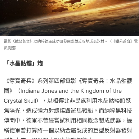
電影《鐵幕蒼穹》以納粹德軍成功研發飛碟並反攻地球為題材。（《鐵幕蒼穹》電
影劇照）
「水晶骷髏」炮
《奪寶奇兵》系列第四部電影《奪寶奇兵：水晶骷髏
國》（Indiana Jones and the Kingdom of the 
Crystal Skull），以相傳北非民族利用水晶骷髏頭聚
焦陽光，造成強力射線燒毀羅馬戰船。而納粹黑科技
傳聞中，德軍亦曾經嘗試利用相同槪念製成武器，據
稱德軍曾打算將一個以納金屬製成的巨型反射器發射