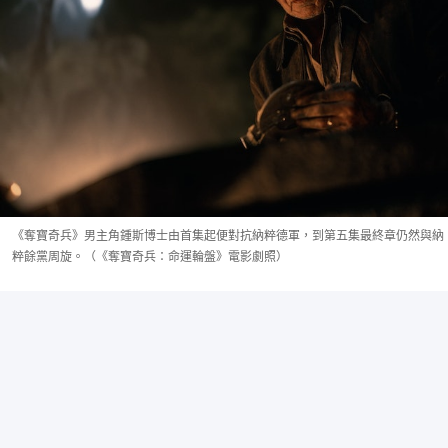
《奪寶奇兵》男主角鍾斯博士由首集起便對抗納粹德軍，到第五集最終章仍然與納
粹餘黨周旋。（《奪寶奇兵：命運輪盤》電影劇照）