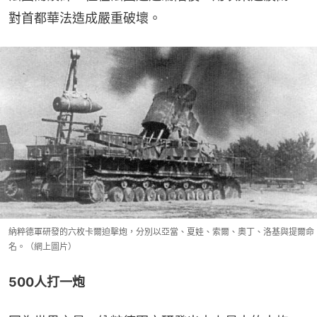
對首都華法造成嚴重破壞。
納粹德軍研發的六枚卡爾迫擊炮，分別以亞當、夏娃、索爾、奧丁、洛基與提爾命
名。（網上圖片）
500人打一炮