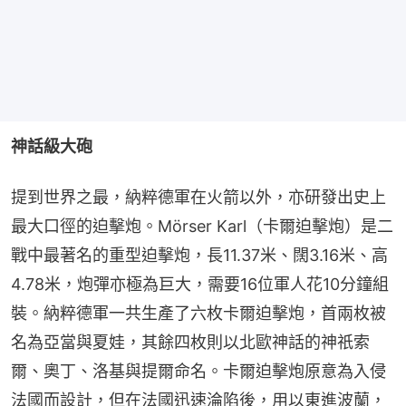
神話級大砲
提到世界之最，納粹德軍在火箭以外，亦研發出史上
最大口徑的迫擊炮。Mörser Karl（卡爾迫擊炮）是二
戰中最著名的重型迫擊炮，長11.37米、闊3.16米、高
4.78米，炮彈亦極為巨大，需要16位軍人花10分鐘組
裝。納粹德軍一共生產了六枚卡爾迫擊炮，首兩枚被
名為亞當與夏娃，其餘四枚則以北歐神話的神祇索
爾、奧丁、洛基與提爾命名。卡爾迫擊炮原意為入侵
法國而設計，但在法國迅速淪陷後，用以東進波蘭，