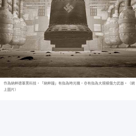
作為納粹德軍黑科技，「納粹鐘」有指為時光機，亦有指為大規模傷力武器。（網
上圖片）