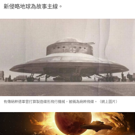
新侵略地球為故事主線。
有傳納粹德軍曾打算製造碟形飛行機械，被稱為納粹飛碟。（網上圖片）