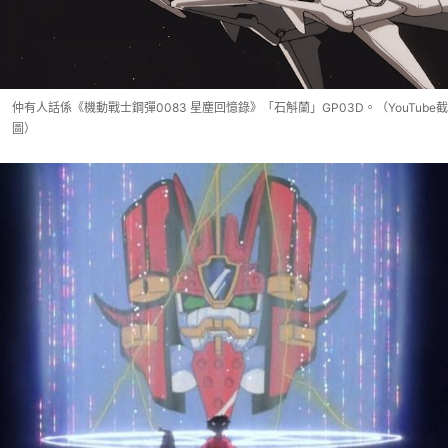
仲有人話係《機動戰士鋼彈0083 星塵回憶錄》「石斛蘭」GP03D。（YouTube截
圖）