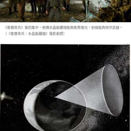
《奪寶奇兵》第四集中，相傳水晶骷髏頭能夠焦聚陽光，射線能夠用作武器。
（《奪寶奇兵：水晶骷髏國》電影劇照）