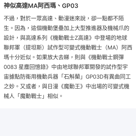
神似高達MA阿西瑪、GP03
不過，對於一眾高達、動漫迷來說，卻一點都不陌
生。因為，這個機動堡壘加上大型推進器及機械爪的
設計，與高達系列《機動戰士Z高達》中登場的地球
聯邦軍（提坦斯）試作型可變式機動戰士（MA）阿西
瑪十分近似。如果放大去睇，則與《機動戰士鋼彈
0083 星塵回憶錄》中由地球聯邦軍開發的試作型宇
宙據點防衛用機動兵器「石斛蘭」GP03D有異曲同工
之妙。又或者，與日漫《魔動王》中出場的可變式機
械人「魔動戰士」相似。