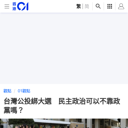
繁
|
简
觀點
01觀點
台灣公投綁大選 民主政治可以不靠政
黨嗎？