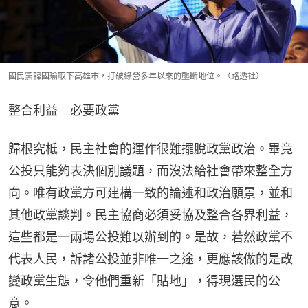
國民黨韓國瑜取下高雄市，打破綠營多年以來的壟斷地位。（路透社）
整合利益　必要政黨
歸根究柢，民主社會的運作很難擺脫政黨政治。畢竟
公投只能夠表決個別議題，而沒法給社會帶來整全方
向。唯有政黨方可建構一致的論述和政治願景，並和
其他政黨談判。民主協商必須妥協及整合各界利益，
這些都是一兩場公投難以辦到的。是故，若然政黨不
代表人民，訴諸公投並非唯一之途，更應該做的是改
變政黨生態，令他們重新「貼地」，得現選民的公
意。