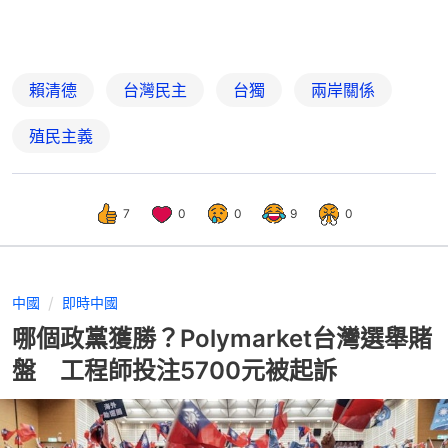
賴清德
台灣民主
台獨
兩岸關係
殖民主義
7
0
0
9
0
中國
即時中國
哪個政黨獲勝？Polymarket台灣選舉賭
盤 工程師投注5700元被起訴