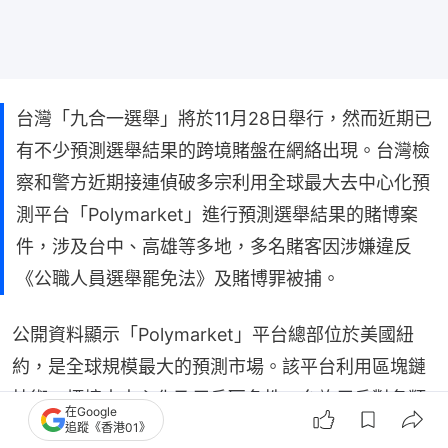
台灣「九合一選舉」將於11月28日舉行，然而近期已
有不少預測選舉結果的跨境賭盤在網絡出現。台灣檢
察和警方近期接連偵破多宗利用全球最大去中心化預
測平台「Polymarket」進行預測選舉結果的賭博案
件，涉及台中、高雄等多地，多名賭客因涉嫌違反
《公職人員選舉罷免法》及賭博罪被捕。
公開資料顯示「Polymarket」平台總部位於美國紐
約，是全球規模最大的預測市場。該平台利用區塊鏈
技術，標榜去中心化及用戶匿名性，允許用戶對各類
在Google
追蹤《香港01》
未來事件進行下注。在2024年美國大選期間，該平台