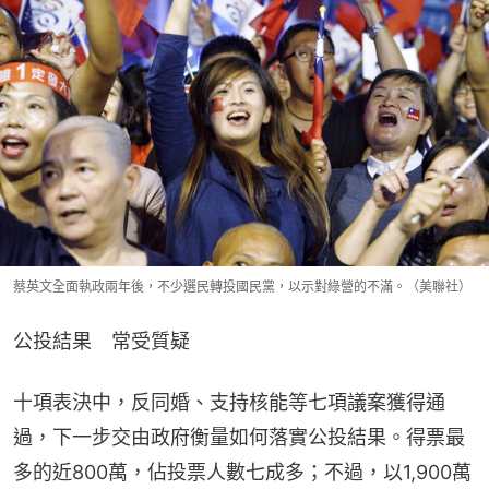
蔡英文全面執政兩年後，不少選民轉投國民黨，以示對綠營的不滿。（美聯社）
公投結果　常受質疑
十項表決中，反同婚、支持核能等七項議案獲得通
過，下一步交由政府衡量如何落實公投結果。得票最
多的近800萬，佔投票人數七成多；不過，以1,900萬