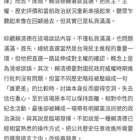
揮」而去。席間，賴清德藉著談直選，把民主、主
權、歷史評價和當前政治狀況重新串接起來，聽眾乍
聽起來像在回顧過去，但其實已是私貨滿滿。
綜觀賴清德在這場談話內容，不僅私貨滿滿，也問題
滿滿。首先，總統直選當然是台灣民主進程的重要一
環，但他把直選一路延伸成對主權的確認，概念上是
為滑坡謬誤。其次，賴清德要對國民政府威權時期進
行批判沒有問題，但當不同歷史階段被壓縮成一句
「誰更差」的比較時，討論本身反而變得空洞，失去
信任重心。至於這場原本可以保持距離、相對中性的
紀念活動，最後卻被轉成一場帶有明顯黨派訊號的政
治演說，與其說是臨場發揮，不如說是一種賴清德已
經相當熟悉的操作方式，把公共歷史任意收進所需要
的選舉語言之中，改版再發表。