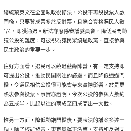
總統蔡英文在全面執政後修法，公投不再設投票人數
門檻，只要贊成票多於反對票，且達合資格選民人數
1/4，即獲通過。新法亦廢除審議委員會，降低民間動
議公投的難度，可被視為讓民眾繞過政黨、直接參與
民主政治的重要一步。
往好方面看，選民可以繞過藍綠陣營，有一定支持即
可提出公投，推動民間關注的議題。而且降低通過門
檻，令選民相信公投很可能會帶來實際影響，於是更
熱衷參與投票。事實亦證明，今次公投的參與人數約
為五成半，比起以往的兩成至四成高出一大截。
惟另一方面，降低動議門檻後，要表決的議案多達十
項，除了核能發電、東京奧運正名等，支持和反對同