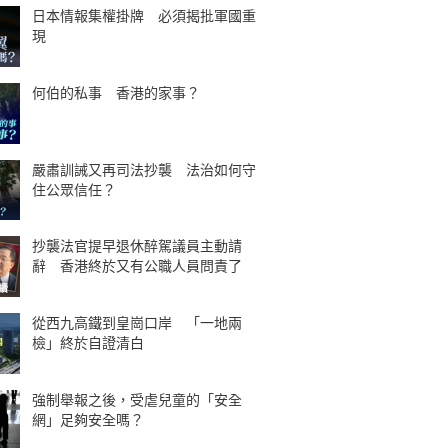
日本情報集權掛牌 必須揭批軍國重
現
何伯的私事 香港的家事？
嚴肅訓誡又再司法抄襲 法治如何守
住公眾信任？
抄襲法官提早退休醉駕議員主動請
辭 香港終於又有公職人員問責了
從西九高鐵到皇崗口岸 「一地兩
檢」終於自證清白
強制舉報之後，受虐兒童的「安全
網」足夠安全嗎？