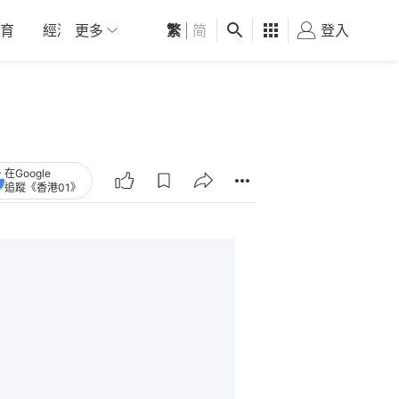
育
經濟
更多
01深圳
繁
觀點
|
简
健康
好食玩飛
登入
女
在Google
追蹤《香港01》