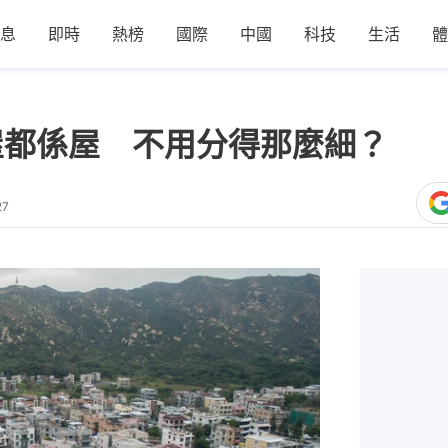
息
即時
熱榜
國際
中國
科技
生活
體
屋都係屋 不用分得那麼細？
27