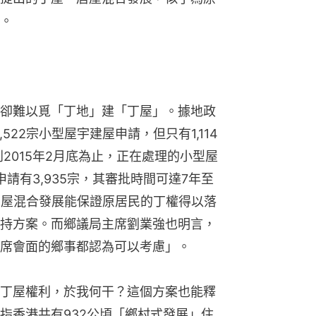
。
卻難以覓「丁地」建「丁屋」。據地政
522宗小型屋宇建屋申請，但只有1,114
到2015年2月底為止，正在處理的小型屋
申請有3,935宗，其審批時間可達7年至
居屋混合發展能保證原居民的丁權得以落
持方案。而鄉議局主席劉業強也明言，
席會面的鄉事都認為可以考慮」。
丁屋權利，於我何干？這個方案也能釋
指香港共有932公頃「鄉村式發展」住