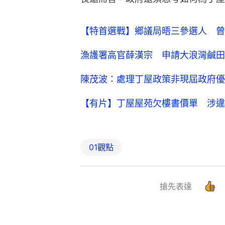
【特首選戰】鄉議局晤三參選人 曾
漁護署高官薛漢宗 申請大浪灣鹹田
陳茂波：處理丁屋政策非現屆政府優
【有片】丁屋屋苑欠樓書價單 涉違
01觀點
搶先表達