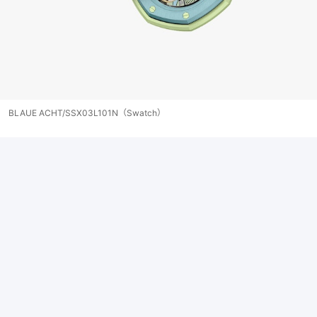
BLAUE ACHT/SSX03L101N（Swatch）