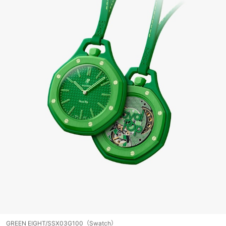
GREEN EIGHT/SSX03G100（Swatch）