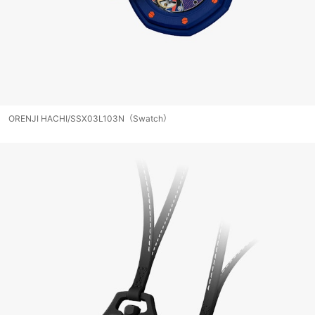
ORENJI HACHI/SSX03L103N（Swatch）