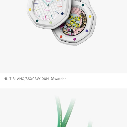
HUIT BLANC/SSX03W100N（Swatch）