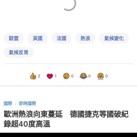
歐盟
英國
法國
熱浪
氣候變化
氣候反常
2
1
0
0
0
國際
即時國際
歐洲熱浪向東蔓延 德國捷克等國破紀
錄超40度高溫