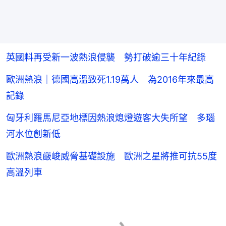
英國料再受新一波熱浪侵襲 勢打破逾三十年紀錄
歐洲熱浪｜德國高溫致死1.19萬人 為2016年來最高
記錄
匈牙利羅馬尼亞地標因熱浪熄燈遊客大失所望 多瑙
河水位創新低
歐洲熱浪嚴峻威脅基礎設施 歐洲之星將推可抗55度
高溫列車