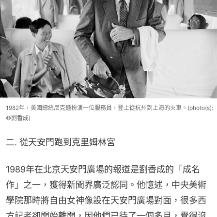
1982年，美國總統尼克遜扮演一位服務員，登上從杭州到上海的火車。(photo(s):
©劉香成)
二. 從天安門跑到克里姆林宮
1989年在北京天安門廣場的報道是劉香成的「成名
作」之一，獲得新聞界廣泛認同。他憶述，中央美術
學院那時將自由女神像設在天安門廣場對面，很多西
方記者卻開始離開，因他們已待了一個多月，覺得沒