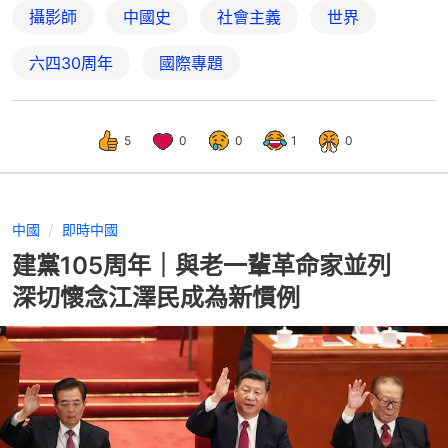
攝影師
中國史
社會主義
世界
六四30周年
國際專題
5
0
0
1
0
中國
即時中國
建黨105周年｜與老一輩革命家並列
深切懷念江澤民成為新慣例