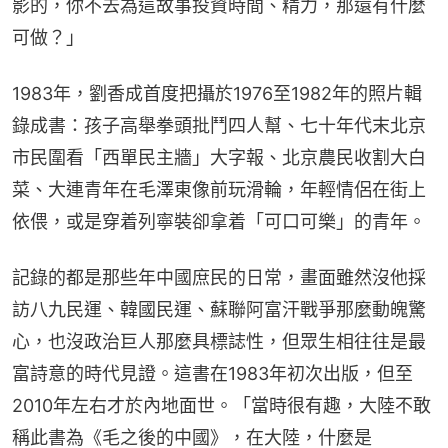
影的，你不去為這故事投資時間、精力，那還有什麼
可做？」
1983年，劉香成首度把攝於1976至1982年的照片輯
錄成書：孩子高舉拳頭批鬥四人幫、七十年代末北京
市民圍看「西單民主牆」大字報、北京農民收割大白
菜、大連青年在毛澤東像前玩滑輪，年輕情侶在街上
依偎，或是穿着列寧裝卻拿着「可口可樂」的青年。
記錄的都是那些年中國庶民的日常，畫面雖然沒他採
訪八九民運、韓國民運、蘇聯阿富汗戰爭那麼動魄驚
心，也沒政治巨人那麼具標誌性，但眾生相往往是最
富詩意的時代見證。這書在1983年初次出版，但至
2010年左右才於內地面世。「當時很有趣，大陸不敢
稱此書為《毛之後的中國》，在大陸，什麼是