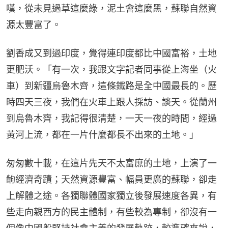
嘆，從未見過草這麼綠，泥土會這麼黑，蘇聯自然資
源太豐富了。
劉香成又到過印度，覺得連印度都比中國富裕，土地
更肥沃。「有一次，我跟文字記者同事從上海坐（火
車）到新疆烏魯木齊，這條鐵路是全中國最長的。歷
時四天三夜，我們在火車上跟人採訪、談天。從蘭州
到烏魯木齊，我記得很清楚，一天一夜的時間，經過
黃河上流，都在一片什麼都長不出來的土地。」
匆匆數十載，在這片先天不太富庶的土地，上演了一
齣經濟奇蹟；天然資源豐富、幅員更廣的蘇聯，卻走
上解體之途。各獨聯體國家獨立後發展速度各異，有
些走向親西方的民主體制，有些較為專制，卻沒有一