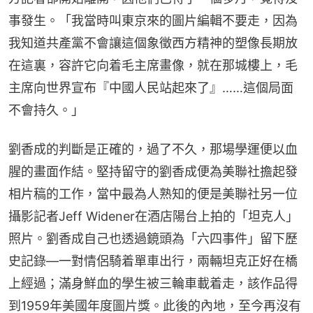
事發生。「我當時叫東京來的圖片編輯不要走，因為
我知道共產黨不會讓這個象徵西方精神的塑像長期放
在這裏，容許它向着毛主席畫像，就在那城樓上，毛
主席向世界宣布『中國人民站起來了』……這個局面
不會持久。」
劉香成的判斷是正確的，過了不久，那場學運便以血
腥的畫面作結。堅持留守的劉香成便為美聯社擔起發
相片稿的工作，當中最為人熟知的便是美聯社另一位
攝影記者Jeff Widener在酒店陽台上拍的「坦克人」
照片。劉香成自己也透過鏡頭為「六四事件」留下歷
史記錄—一對情侶騎着單車出行，兩輛坦克正好在橋
上經過；滿身鮮血的學生被三輪車載着走，該作品得
到1959年美國年度圖片獎。此後的內地，至今再沒有