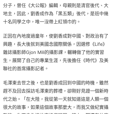
分子，曾任《大公報》編輯，母親則是清官後代、大
地主，因此，劉香成作為「黑五類」後代，是班中幾
十名同學之中，唯一沒帶上紅領巾的。
正因在內地度過童年，使劉香成對中國、對政治有了
興趣，長大後就到美國念國際關係，因選修《Life》
雜誌攝影師Gjon Mili的攝影課，輾轉做了他的實習
生，展開了自己的專業生涯，先後擔任《時代》及美
聯社的首席攝影記者。
毛澤東去世之後，也是劉香成回到中國的時機，雖然
趕不及回去採訪毛澤東的葬禮，卻剛好見證一個新時
代之始。「在大陸，我從第一天就知道這是人類一個
很大的故事，如果這個故事那麼大，而我又做紀實攝