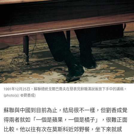
1991年12月25日，蘇聯總統戈爾巴喬夫在發表完辭職演說後放下手中的講稿。
(photo(s): ©劉香成)
蘇聯與中國到目前為止，結局很不一樣，但劉香成覺
得兩者就如「一個是蘋果，一個是橘子」，很難正面
比較。他以往有次在莫斯科近郊野餐，坐下來就感