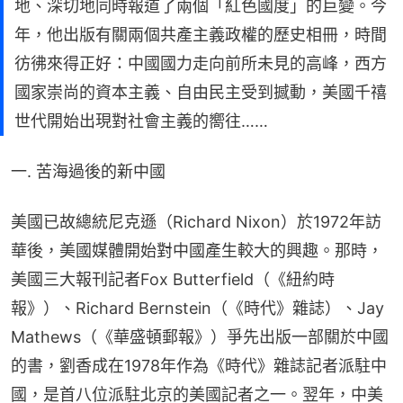
地、深切地同時報道了兩個「紅色國度」的巨變。今
年，他出版有關兩個共產主義政權的歷史相冊，時間
彷彿來得正好：中國國力走向前所未見的高峰，西方
國家崇尚的資本主義、自由民主受到撼動，美國千禧
世代開始出現對社會主義的嚮往……
一. 苦海過後的新中國
美國已故總統尼克遜（Richard Nixon）於1972年訪
華後，美國媒體開始對中國產生較大的興趣。那時，
美國三大報刊記者Fox Butterfield（《紐約時
報》）、Richard Bernstein（《時代》雜誌）、Jay 
Mathews（《華盛頓郵報》）爭先出版一部關於中國
的書，劉香成在1978年作為《時代》雜誌記者派駐中
國，是首八位派駐北京的美國記者之一。翌年，中美