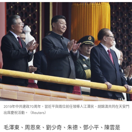
2019年中共建政70周年，習近平與兩位前任領導人江澤民、胡錦濤共同在天安門
出席慶祝活動。（Reuters）
毛澤東、周恩來、劉少奇、朱德、鄧小平、陳雲是