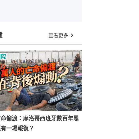
章
查看更多
亡命偷渡：摩洛哥西班牙數百年恩
還有一場報復？