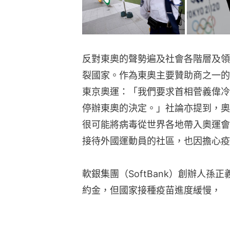
反對東奧的聲勢遍及社會各階層及領
裂國家。作為東奧主要贊助商之一的
東京奧運：「我們要求首相菅義偉冷
停辦東奧的決定。」社論亦提到，奧
很可能將病毒從世界各地帶入奧運會
接待外國運動員的社區，也因擔心疫
軟銀集團（SoftBank）創辦人孫正
約金，但國家接種疫苗進度緩慢，