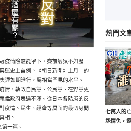
熱門文
冠疫情陰霾籠罩下，賽前氣氛不如歷
奧運史上首例。《朝日新聞》上月中的
對奧運如期進行，屬相當罕見的水平。
疫情，執政自民黨、公民黨、在野黨更
義偉政府表達不滿。從日本各階層的反
對疫情、民生、經濟等層面的最切身問
七萬人的
真相。
怨情仇，
之第一篇。