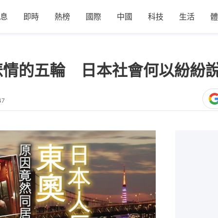
息
即時
熱榜
國際
中國
科技
生活
體
│悲情的五輪 日本社會何以紛紛
47