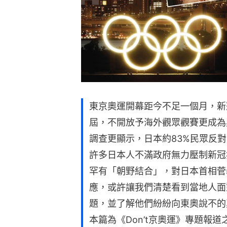
東京奧運開幕距今不足一個月，新
屆，不開放予海外觀眾觀賽更成為
調查更顯示，日本約83%民眾反
許多日本人不滿政府無力壓制新冠
罕有「朝野結合」，對日本首相菅
應，或許讓我們清楚看到當地人面
題，並了解他們紛紛向東奧說不的
本篇為《Don’t京奧運》專題報道