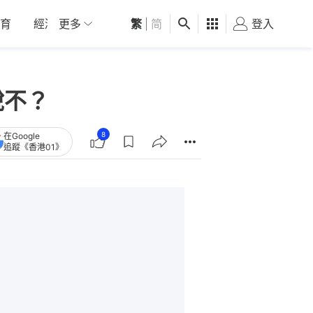
育
經濟
更多
01深圳
繁
觀點
|
简
健康
好食玩飛
登入
女
說不？
8
在Google
追蹤《香港01》