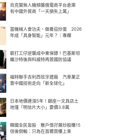
烏克蘭無人機頻襲俄電商平台倉庫
有中國外貿商「一天損失上萬」
當機械人會功夫、做番茄炒蛋 2026
年成「具身智能」元年？｜專欄
窮打工仔逆襲成中東保鏢！巴基斯坦
繼沙特後與科威特再簽國防協議
福特聯手吉利西班牙建廠 汽車業正
靠中國技術走向「新全球化」
日本地價連漲5年！銀座一文具店土
地僅「明信片大小」要價3.8萬
韓國全民皆股 散戶借孖展炒股賺15
倍後倒輸：只為在首爾買樓上車