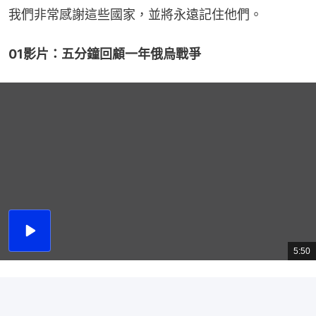
我們非常感謝這些國家，並將永遠記住他們。
01影片：五分鐘回顧一年俄烏戰爭
播
放
5:50
總
影
共
片
時
間