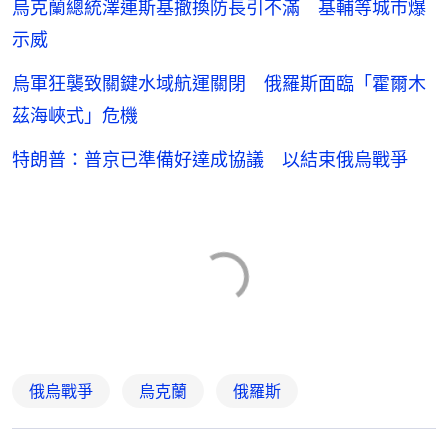
烏克蘭總統澤連斯基撤換防長引不滿 基輔等城市爆
示威
烏軍狂襲致關鍵水域航運關閉 俄羅斯面臨「霍爾木
茲海峽式」危機
特朗普：普京已準備好達成協議 以結束俄烏戰爭
俄烏戰爭
烏克蘭
俄羅斯