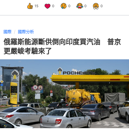
15
0
0
0
0
國際
國際分析
俄羅斯能源斷供倒向印度買汽油 普京
更嚴峻考驗來了