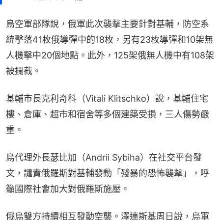
烏空軍部隊說，俄軍此次襲擊主要針對基輔，防空系
統擊落41枚俄導彈中的18枚，另有23枚導彈和10架無
人機擊中20個地點。此外，125架俄無人機中有108架
被攔截。
基輔市長克利奇科（Vitali Klitschko）說，基輔住宅
樓、倉庫、超市和宿舍等多個建築受損，三人傷勢嚴
重。
烏代理外長瑟比加（Andrii Sybiha）在社交平台發
文，譴責俄羅斯對基輔發動「殘暴的恐怖襲擊」，呼
籲國際社會加大對俄羅斯施壓。
俄烏雙方持續相互發動空襲。澤連斯基周日說，烏軍