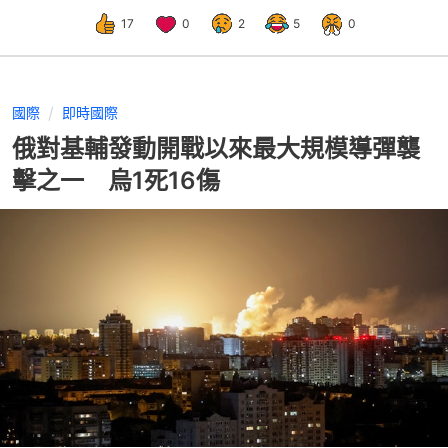
17
0
2
5
0
國際
即時國際
俄對基輔發動開戰以來最大規模導彈襲
擊之一 烏1死16傷