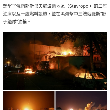
襲擊了俄南部斯塔夫羅波爾地區（Stavropol）的三座
油庫以及一處燃料設施，並在黑海擊中三艘俄羅斯“影
子艦隊”油輪。