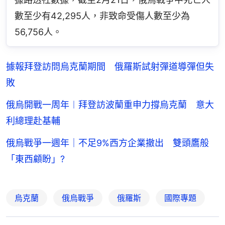
數至少有42,295人，非致命受傷人數至少為
56,756人。
據報拜登訪問烏克蘭期間 俄羅斯試射彈道導彈但失
敗
俄烏開戰一周年︱拜登訪波蘭重申力撐烏克蘭 意大
利總理赴基輔
俄烏戰爭一週年｜不足9%西方企業撤出 雙頭鷹般
「東西顧盼」?
烏克蘭
俄烏戰爭
俄羅斯
國際專題