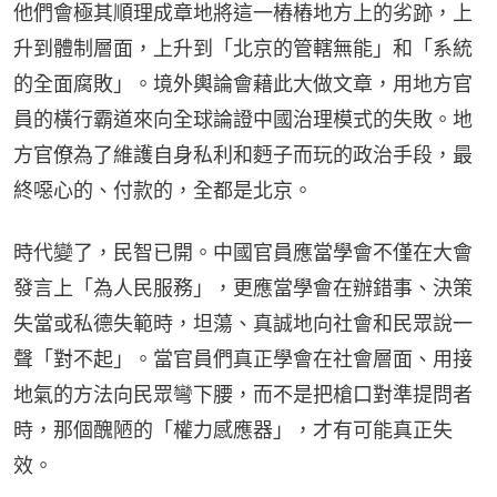
他們會極其順理成章地將這一樁樁地方上的劣跡，上
升到體制層面，上升到「北京的管轄無能」和「系統
的全面腐敗」。境外輿論會藉此大做文章，用地方官
員的橫行霸道來向全球論證中國治理模式的失敗。地
方官僚為了維護自身私利和麪子而玩的政治手段，最
終噁心的、付款的，全都是北京。
時代變了，民智已開。中國官員應當學會不僅在大會
發言上「為人民服務」，更應當學會在辦錯事、決策
失當或私德失範時，坦蕩、真誠地向社會和民眾說一
聲「對不起」。當官員們真正學會在社會層面、用接
地氣的方法向民眾彎下腰，而不是把槍口對準提問者
時，那個醜陋的「權力感應器」，才有可能真正失
效。