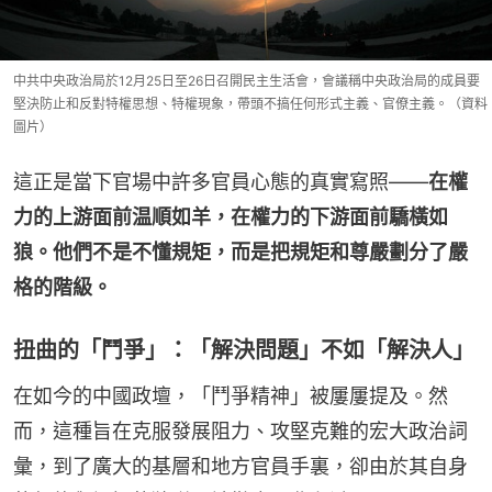
中共中央政治局於12月25日至26日召開民主生活會，會議稱中央政治局的成員要
堅決防止和反對特權思想、特權現象，帶頭不搞任何形式主義、官僚主義。（資料
圖片）
這正是當下官場中許多官員心態的真實寫照——
在權
力的上游面前温順如羊，在權力的下游面前驕橫如
狼。他們不是不懂規矩，而是把規矩和尊嚴劃分了嚴
格的階級。
扭曲的「鬥爭」：「解決問題」不如「解決人」
在如今的中國政壇，「鬥爭精神」被屢屢提及。然
而，這種旨在克服發展阻力、攻堅克難的宏大政治詞
彙，到了廣大的基層和地方官員手裏，卻由於其自身