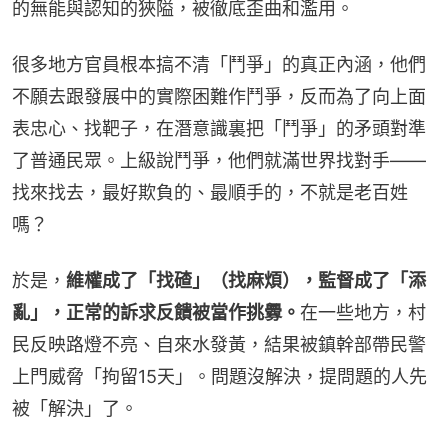
的無能與認知的狹隘，被徹底歪曲和濫用。
很多地方官員根本搞不清「鬥爭」的真正內涵，他們
不願去跟發展中的實際困難作鬥爭，反而為了向上面
表忠心、找靶子，在潛意識裏把「鬥爭」的矛頭對準
了普通民眾。上級說鬥爭，他們就滿世界找對手——
找來找去，最好欺負的、最順手的，不就是老百姓
嗎？
於是，
維權成了「找碴」（找麻煩），監督成了「添
亂」，正常的訴求反饋被當作挑釁。
在一些地方，村
民反映路燈不亮、自來水發黃，結果被鎮幹部帶民警
上門威脅「拘留15天」。問題沒解決，提問題的人先
被「解決」了。