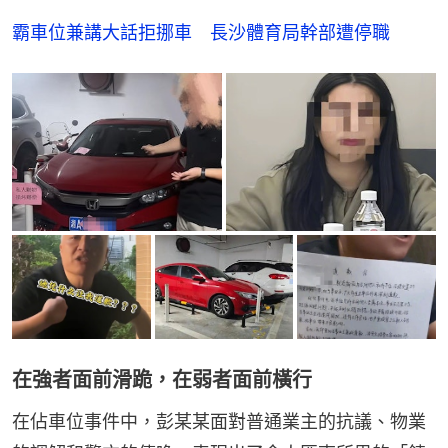
霸車位兼講大話拒挪車　長沙體育局幹部遭停職
在強者面前滑跪，在弱者面前橫行
在佔車位事件中，彭某某面對普通業主的抗議、物業