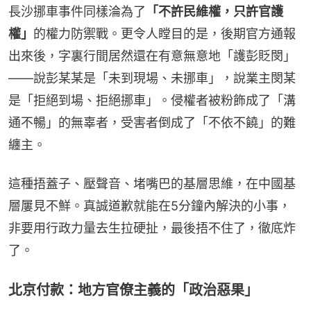
長沙挪車事件同樣淪為了
「不許民維權，只許官護
權」
的權力防禦戰。更令人瞠目的是，後期官方通報
出來後，字裏行間居然還在有意無意地「護彭貶閔」
——說彭某某是「未到現場、未挪車」，說業主閔某
是「拒絕到場、拒絕挪車」。侵權者被粉飾成了「溝
通不暢」的無辜者，受害者倒成了「不依不饒」的難
纏主。
這種捂蓋子、壓聲音、堵嘴巴的基層思維，在中國基
層屢見不鮮。真誠道歉就能在5分鐘內解決的小事，
非要用行政力量去生拉硬扯，最後捂不住了，徹底炸
了。
北京付款：地方官僚主義的「政治惡果」