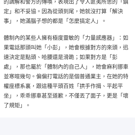
的調解和警方的傳喚，表現出了令人匪夷所思的「鎮
定」和不妥協。因為從頭到尾，她就沒打算「解決
事」，她滿腦子想的都是「怎麼搞定人」。
體制內的某些人擁有極度靈敏的「力量感應器」：如
果電話那頭叫她「小彭」，她會根據對方的來頭，迅
速決定是點頭、哈腰還是滑跪；如果對方是「彭
處」，那也屬於「體制內的自己人」，她會麻利挪車
並寒暄幾句。偏偏打電話的是個普通業主，在她的特
權座標系裏，跟這種平頭百姓「拱手作揖、平起平
坐」，乖乖挪車甚至道歉，不僅丟了面子，更是「壞
了規矩」。