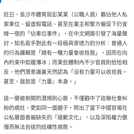
近日，長沙市體育局彭某某（公職人員）霸佔他人私
家車位、留虛假電話、甚至在業主和警方催促下仍安
睡一宿的「佔車位事件」，在中文網路引發了海量聲
討。知名寫手對此有一段極具穿透力的分析：普通人
的行為邏輯是「總有一種力量會收拾我」，因而在向
內約束中如履薄冰；而某些體制內不少官員則恰恰相
反，他們潛意識裏天然認為「沒有力量可以收拾我。
甚至，我就是『力量』本身。」
這一層被剝開的潛規則心態，不僅戳中了這樁社會糾
紛的病灶，更如同一面鏡子，照出了當下中國官場在
公私層面普遍缺失的「道歉文化」，以及深陷權力傲
慢而無法自拔的結構性病態。