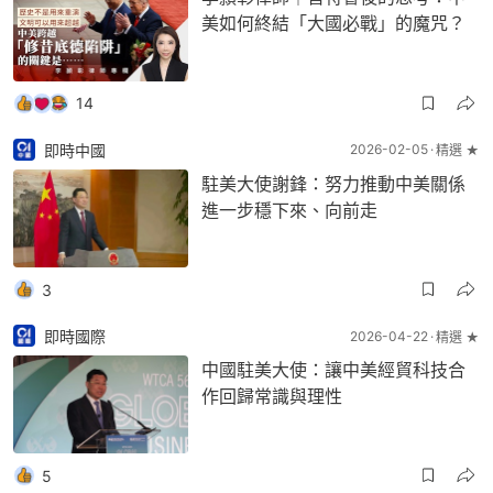
美如何終結「大國必戰」的魔咒？
14
即時中國
2026-02-05
精選 ★
駐美大使謝鋒：努力推動中美關係
進一步穩下來、向前走
3
即時國際
2026-04-22
精選 ★
中國駐美大使：讓中美經貿科技合
作回歸常識與理性
5