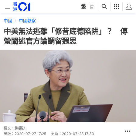
繁
|
简
中國
中國觀察
中美無法逃離「修昔底德陷阱」？ 傅
瑩闡述官方論調留遐思
撰文：
趙觀祺
出版：
2020-07-27 17:25
更新：
2020-07-28 17:33