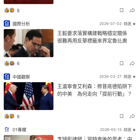
8
國際分析
2026-07-02
精選 ★
王毅要求落實構建戰略穩定關係
很難再用反華標籤來界定魯比奧
6
中國觀察
2026-03-27
精選 ★
王滬寧會艾利森：修昔底德陷阱下
的中美 為何走向「提前行動」？
6
01專欄
2026-05-15
精選 ★
李頴彰律師｜習特會後的思考：中