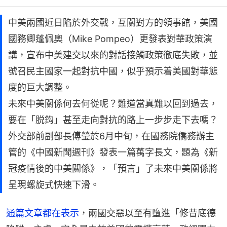
中美兩國近日陷於外交戰，互關對方的領事館，美國
國務卿蓬佩奧（Mike Pompeo）更發表對華政策演
講，宣布中美建交以來的對話接觸政策徹底失敗，並
號召民主國家一起對抗中國，似乎預示着美國對華態
度的巨大調整。
未來中美關係何去何從呢？難道當真難以回到過去，
要在「脱鈎」甚至走向對抗的路上一步步走下去嗎？
外交部前副部長傅瑩於6月中旬，在國務院僑務辦主
管的《中國新聞週刊》發表一篇萬字長文，題為《新
冠疫情後的中美關係》，「預言」了未來中美關係將
呈現螺旋式快速下滑。
通篇文章都在表示
，兩國交惡以至有墮進「修昔底德