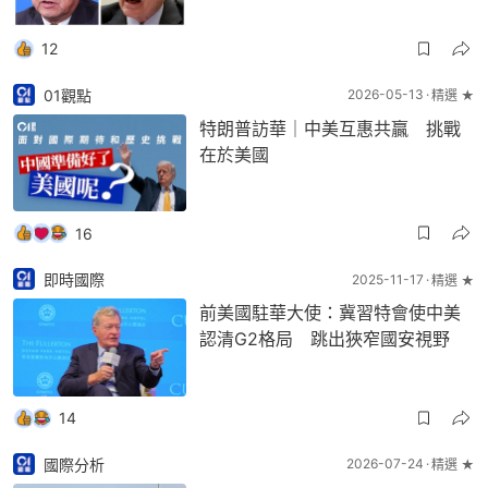
12
01觀點
2026-05-13
精選 ★
特朗普訪華｜中美互惠共贏 挑戰
在於美國
16
即時國際
2025-11-17
精選 ★
前美國駐華大使：冀習特會使中美
認清G2格局 跳出狹窄國安視野
14
國際分析
2026-07-24
精選 ★