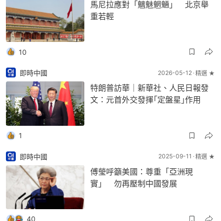
馬尼拉應對「魑魅魍魎」 北京舉
重若輕
10
即時中國
2026-05-12
精選 ★
特朗普訪華｜新華社、人民日報發
文：元首外交發揮｢定盤星｣作用
1
即時中國
2025-09-11
精選 ★
傅瑩呼籲美國：尊重「亞洲現
實」 勿再壓制中國發展
40