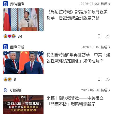
即時國際
2026-08-03
精選 ★
《馬尼拉時報》評論斥菲政府親美
反華 告誡勿成亞洲版烏克蘭
34
國際分析
2026-05-15
精選 ★
特朗普時隔9年再度訪華 中美「建
設性戰略穩定關係」如何理解？
8
01論壇
2026-05-26
精選 ★
來稿｜關稅戰暫歇——中美確立
「鬥而不破」戰略穩定新局