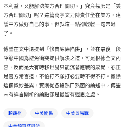
本利益，又能解決美方合理關切。」究竟甚麼是「美
方合理關切」呢？這篇萬字文力陳責任全在美方，建
議中方做好自己的事，但就這一點卻輕輕一句帶過
了。
傅瑩在文中還提到「修昔底德陷阱」，並在最後一段
呼籲中國為避免衝突提供解決之道，可是根據全文內
容，反而是大有時移世易只能沉著應戰的感覺，亦正
是官方常言道，不怕打不願打必要時不得不打。撇除
這個微妙差異，實則從各段熟口熟面的論述中，傅瑩
未有詳言闡析的論點卻是最留有遐思之處。
趙觀祺
中美關係
中美貿易戰
中美領事館風波