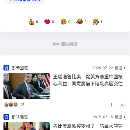
9
0
0
2
1
你可能感興趣
即時國際
2026-07-22
精選 ★
王毅晤魯比奧 促美方尊重中國核
心利益 同意籌備下階段高層交往
13
即時國際
2026-05-15
精選 ★
魯比奧鷹派突變臉？ 訪華大談管