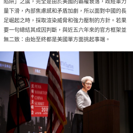
陷阱」之虞，完全是由於美國的霸權衰落，政經軍力
量下滑，內部焦慮感和矛盾加劇，所以面對中國的長
足崛起之時，採取渲染威脅和強力壓制的方針。若果
要一句總結其成因判斷，與近五六年來的官方框架並
無二致：由始至終都是美國單方面挑起事端。