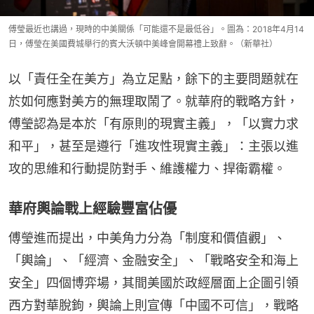
傅瑩最近也講過，現時的中美關係「可能還不是最低谷」。圖為：2018年4月14
日，傅瑩在美國費城舉行的賓大沃頓中美峰會開幕禮上致辭。（新華社）
以「責任全在美方」為立足點，餘下的主要問題就在
於如何應對美方的無理取鬧了。就華府的戰略方針，
傅瑩認為是本於「有原則的現實主義」，「以實力求
和平」，甚至是遵行「進攻性現實主義」：主張以進
攻的思維和行動提防對手、維護權力、捍衛霸權。
華府輿論戰上經驗豐富佔優
傅瑩進而提出，中美角力分為「制度和價值觀」、
「輿論」、「經濟、金融安全」、「戰略安全和海上
安全」四個博弈場，其間美國於政經層面上企圖引領
西方對華脫鉤，輿論上則宣傳「中國不可信」，戰略