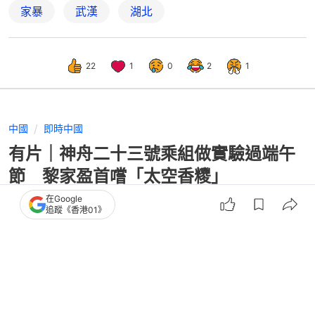
家暴
武漢
湖北
22
1
0
2
1
中國
即時中國
有片｜神舟二十三號乘組做實驗過端午
節 黎家盈首嚐「太空香糭」
在Google
追蹤《香港01》