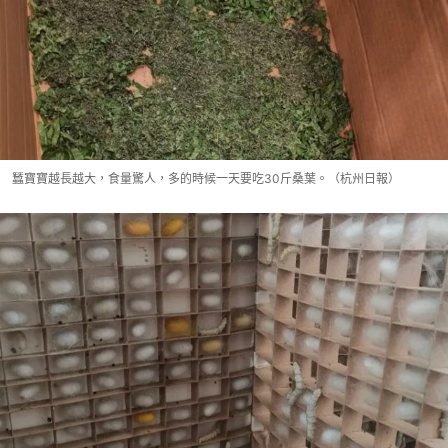
蠶寶寶越長越大，食量驚人，多的時候一天要吃30斤桑葉。（杭州日報）