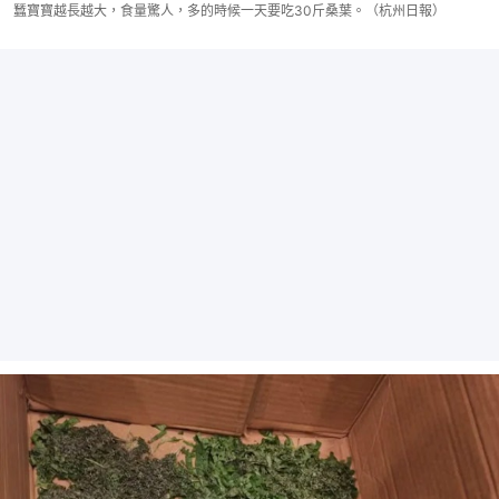
蠶寶寶越長越大，食量驚人，多的時候一天要吃30斤桑葉。（杭州日報）