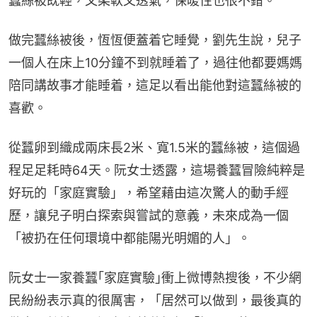
蠶絲被既輕，又柔軟又透氣，保暖性也很不錯。
做完蠶絲被後，恆恆便蓋着它睡覺，劉先生說，兒子
一個人在床上10分鐘不到就睡着了，過往他都要媽媽
陪同講故事才能睡着，這足以看出能他對這蠶絲被的
喜歡。
從蠶卵到織成兩床長2米、寬1.5米的蠶絲被，這個過
程足足耗時64天。阮女士透露，這場養蠶冒險純粹是
好玩的「家庭實驗」，希望藉由這次驚人的動手經
歷，讓兒子明白探索與嘗試的意義，未來成為一個
「被扔在任何環境中都能陽光明媚的人」。
阮女士一家養蠶｢家庭實驗｣衝上微博熱搜後，不少網
民紛紛表示真的很厲害，「居然可以做到，最後真的