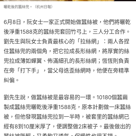
曬乾後的蠶絲兜。（杭州日報）
6月8日，阮女士一家正式開始做蠶絲被，他們將曬乾
後淨重1588克的蠶絲兜套回竹弓上，三人分工合作。
劉先生與阮女士負責最核心的「拉絲網」：兩人各捏
住蠶絲兜的兩個角，把它拉成長形絲網，將厚實的絲
兜拉成薄如蟬翼、佈滿細孔的長形絲網；恆恆則負責
在旁「打下手」，當父母迭歪絲網時，他便在旁精準
糾偏。
劉先生說，做蠶絲被是最容易的一環。10180個蠶繭
製成蠶絲兜曬乾後淨重1588克，原本計劃做一床蠶絲
被，但他發現蠶絲兜拉到一半時，被套里的蠶絲網已
經有8到10厘米厚了，便調整做2床被子。最後做出的