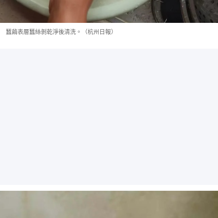
蠶繭表層蠶絲剝乾淨後清洗。（杭州日報）