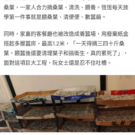
桑葉，一家人合力摘桑葉、清洗、餵養。恆恆每天放
學第一件事就是餵桑葉、清便便、數蠶繭。
同時，家裏的客餐廳也被改造成養蠶場，用廢棄紙盒
搭起多層蠶房，最高1.2米，「一天得摘三四十斤桑
葉，餵蠶後還要清理葉子和搞衛生，真的累死了」，
面對這項巨大工程，阮女士還是忍不住吐槽。