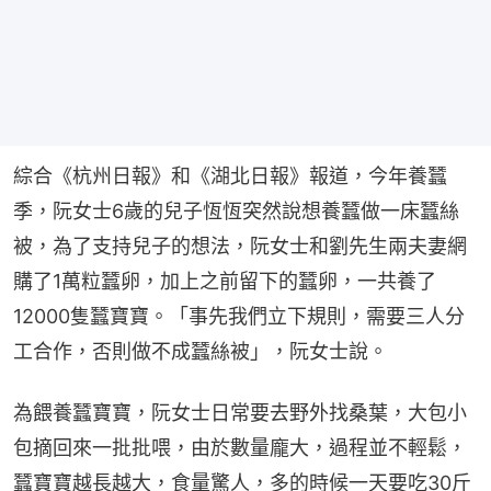
綜合《杭州日報》和《湖北日報》報道，今年養蠶
季，阮女士6歲的兒子恆恆突然說想養蠶做一床蠶絲
被，為了支持兒子的想法，阮女士和劉先生兩夫妻網
購了1萬粒蠶卵，加上之前留下的蠶卵，一共養了
12000隻蠶寶寶。「事先我們立下規則，需要三人分
工合作，否則做不成蠶絲被」，阮女士說。
為餵養蠶寶寶，阮女士日常要去野外找桑葉，大包小
包摘回來一批批喂，由於數量龐大，過程並不輕鬆，
蠶寶寶越長越大，食量驚人，多的時候一天要吃30斤