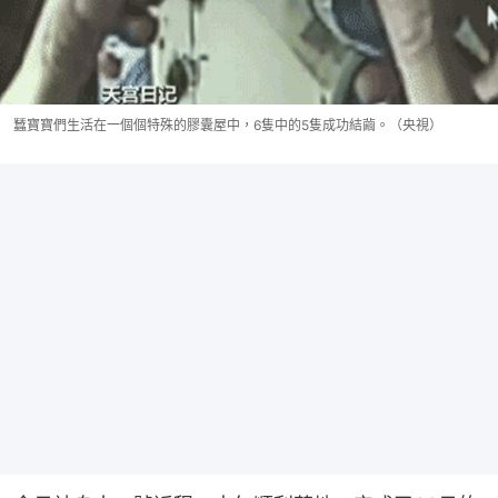
蠶寶寶們生活在一個個特殊的膠囊屋中，6隻中的5隻成功結繭。（央視）