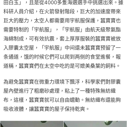
田白玉」，且是從4000多隻海選選手中挑選出來。據
科研人員介紹，在火箭發射階段，巨大的加速度帶來
巨大的壓力，太空人都需要用宇航服保護，蠶寶寶也
需要特制的「宇航服」，「宇航服」由航天級聚氨酯
海綿制成，可有效抗震，套上厚厚服裝的蠶寶寶被放
入膠囊太空屋，「宇航服」中间還未蠶寶寶预留了一
条通道，饿的时候它們可以爬到两侧的食堂進餐，報
道稱，蠶寶寶們在太空中吃的是可媲美桑葉的飼料。
為避免蠶寶寶在微重力環境下飄浮，科學家們對膠囊
屋內壁進行了粗磨砂處理，粘上了一種特殊無紡織
布，這樣，蠶寶寶就可以自由蠕動。無紡織布還能夠
吸收液體，讓蠶寶寶的屋子保持乾爽。