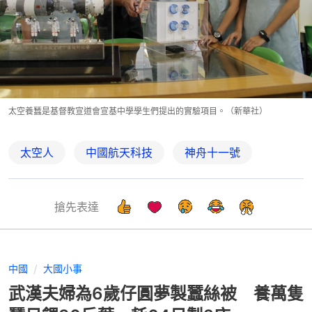
太空養蠶是基督教宣道會宣基中學學生們提出的實驗項目。（新華社）
太空人
中國航天科技
神舟十一號
搶先表達
中國
大國小事
武漢夫婦為6歲仔圓夢製蠶絲被 養萬隻