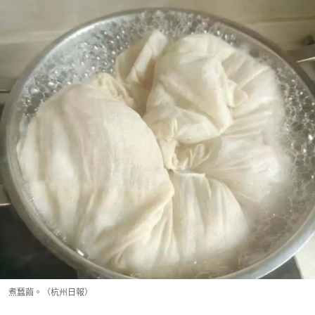
煮蠶繭。（杭州日報）