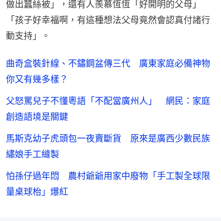
做出蠶絲被」，還有人羨慕恆恆「好開明的父母」
「孩子好幸福啊，有這種想法父母竟然會認真付諸行
動支持」。
曲奇盒裝針線、不鏽鋼盆傳三代 廣東家庭必備神物
你又有幾多樣？
父怒罵兒子不懂粵語「不配當廣州人」 網民：家庭
創造語境是關鍵
馬斯克幼子虎頭包一夜賣斷貨 原來是廣西少數民族
繡娘手工縫製
怕孫仔過年悶 農村爺爺用家中廢物「手工製全球限
量桌球枱」爆紅