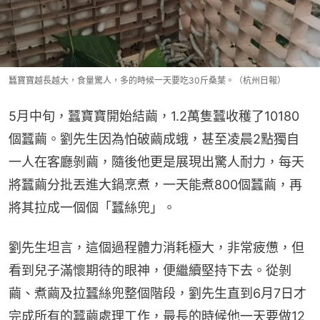
蠶寶寶越長越大，食量驚人，多的時候一天要吃30斤桑葉。（杭州日報）
5月中旬，蠶寶寶開始結繭，1.2萬隻蠶收穫了10180
個蠶繭。劉先生因為怕破繭成蛾，甚至凌晨2點獨自
一人在客廳剝繭，隨後他更是展現出驚人耐力，每天
將蠶繭分批丟進大鍋烹煮，一天能煮800個蠶繭，再
將其拉成一個個「蠶絲兜」。
劉先生坦言，這個過程體力消耗極大，非常疲憊，但
看到兒子滿懷期待的眼神，便繼續堅持下去。從剝
繭、煮繭及拉蠶絲兜整個階段，劉先生直到6月7日才
完成所有的蠶繭處理工作，最長的時候他一天要做12