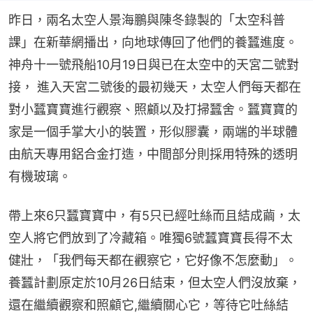
昨日，兩名太空人景海鵬與陳冬錄製的「太空科普
課」在新華網播出，向地球傳回了他們的養蠶進度。
神舟十一號飛船10月19日與已在太空中的天宮二號對
接， 進入天宮二號後的最初幾天，太空人們每天都在
對小蠶寶寶進行觀察、照顧以及打掃蠶舍。蠶寶寶的
家是一個手掌大小的裝置，形似膠囊，兩端的半球體
由航天專用鋁合金打造，中間部分則採用特殊的透明
有機玻璃。
帶上來6只蠶寶寶中，有5只已經吐絲而且結成繭，太
空人將它們放到了冷藏箱。唯獨6號蠶寶寶長得不太
健壯，「我們每天都在觀察它，它好像不怎麼動」。 
養蠶計劃原定於10月26日結束，但太空人們沒放棄，
還在繼續觀察和照顧它,繼續關心它，等待它吐絲結