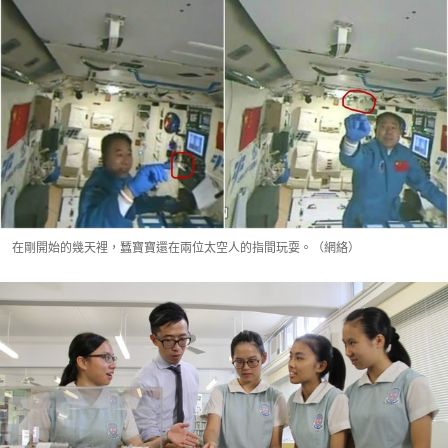
在剛開始的幾天裡，蠶寶寶還在兩位太空人的指間玩耍。（網絡）