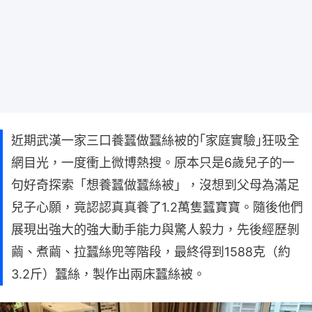
近期武漢一家三口養蠶做蠶絲被的｢家庭實驗｣狂吸全
網目光，一度衝上微博熱搜。原本只是6歲兒子的一
句好奇探索「想養蠶做蠶絲被」，沒想到父母為滿足
兒子心願，竟認認真真養了1.2萬隻蠶寶寶。隨後他們
展現出強大的強大動手能力與驚人毅力，先後經歷剝
繭、煮繭、拉蠶絲兜等階段，最終得到1588克（約
3.2斤）蠶絲，製作出兩床蠶絲被。