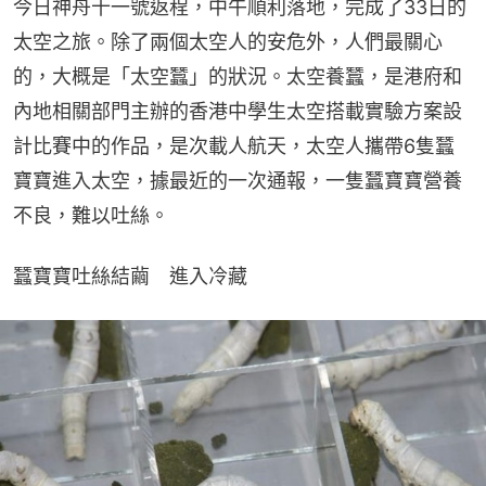
今日神舟十一號返程，中午順利落地，完成了33日的
太空之旅。除了兩個太空人的安危外，人們最關心
的，大概是「太空蠶」的狀況。太空養蠶，是港府和
內地相關部門主辦的香港中學生太空搭載實驗方案設
計比賽中的作品，是次載人航天，太空人攜帶6隻蠶
寶寶進入太空，據最近的一次通報，一隻蠶寶寶營養
不良，難以吐絲。
蠶寶寶吐絲結繭　進入冷藏