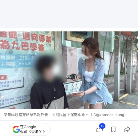
梁菁琳經常穿貼身衫跑外景，令網民留下深刻印象。（IG@katerina.leung）
15
在Google
31歲的梁菁琳是一名學霸，於澳洲雪梨大學獸醫系雙
追蹤《香港01》