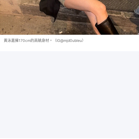
黃泳嘉擁170cm的高䠷身材。（IG@mjd0ubleu）