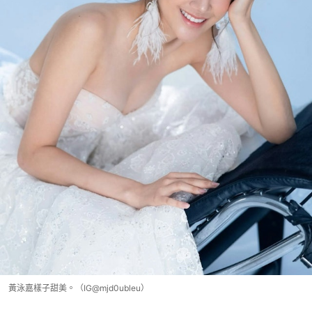
黃泳嘉樣子甜美。（IG@mjd0ubleu）