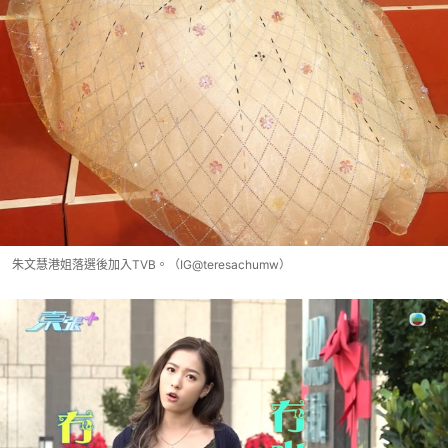
朱文慧港姐落選後加入TVB。（IG@teresachumw）