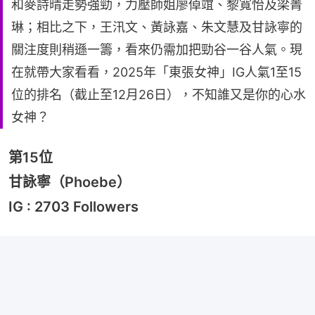
和麥詩晴走勢強勁，力壓師姐廖倬竩、黎寬怡及梁菁
琳；相比之下，王汛文、黃詠嘉、朱文慧及甘詠寧的
關注度則稍遜一籌，看來仍需加把勁谷一谷人氣。現
在就帶大家看看，2025年「東張女神」IG人氣1至15
位的排名（截止至12月26日），不知誰又是你的心水
女神？
第15位
甘詠寧（Phoebe）
IG : 2703 Followers