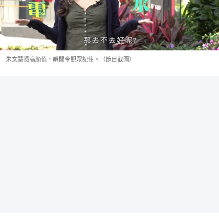
朱文慧憑高顏值，瞬間令觀眾記住。（節目截圖）