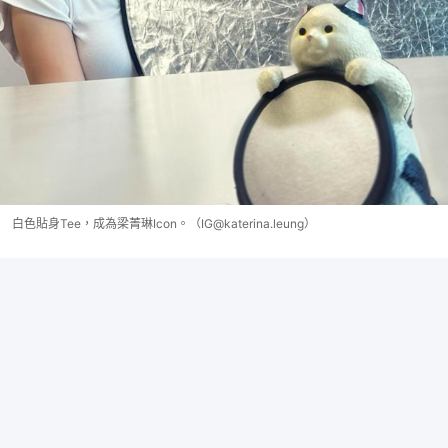
白色貼身Tee，成為梁菁琳Icon。（IG@katerina.leung）