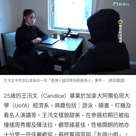
王汛文今年到日本採訪一宗「香港人越洋買兇殺香港人」事件。（節目截圖）
25歲的王汛文（Candice）畢業於加拿大阿爾伯塔大
學（UofA）經濟系，興趣包括：游泳、睇書、打機及
看名人演講等。王汛文樣貌甜美，在參選初期已被指
撞樣周秀娜及陳法拉，觀眾緣甚佳，性格開朗的她亦
十分受一班佳麗歡迎，最終奪得當屆「友誼小姐」。