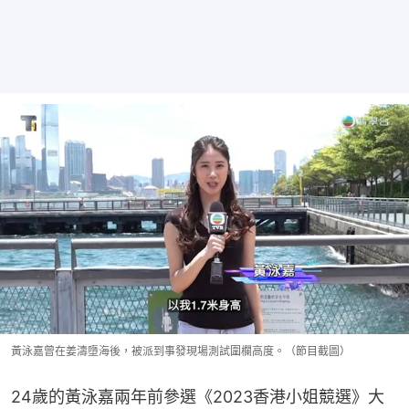
黃泳嘉曾在姜濤墮海後，被派到事發現場測試圍欄高度。（節目截圖）
24歲的黃泳嘉兩年前參選《2023香港小姐競選》大