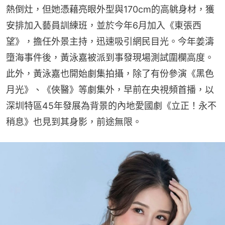
熱倒灶，但她憑藉亮眼外型與170cm的高䠷身材，獲
安排加入藝員訓練班，並於今年6月加入《東張西
望》，擔任外景主持，迅速吸引網民目光。今年姜濤
墮海事件後，黃泳嘉被派到事發現場測試圍欄高度。
此外，黃泳嘉也開始劇集拍攝，除了有份參演《黑色
月光》、《俠醫》等劇集外，早前在央視頻首播，以
深圳特區45年發展為背景的內地愛國劇《立正！永不
稍息》也見到其身影，前途無限。