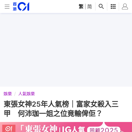
繁
|
简
娛樂
人氣娛樂
東張女神25年人氣榜｜富家女殺入三
甲 何沛珈一姐之位竟輸俾佢？