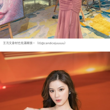
王汛文身材也充滿睇頭。（IG@candicejuuuuu）