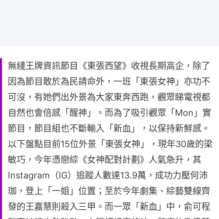
無綫王牌資訊節目《東張西望》收視長期高企，除了
因為節目敢於為民請命外，一班「東張女神」亦功不
可沒，有她們出外景為大家東奔西跑，觀眾睇電視都
自然也會倍感「醒神」。而為了吸引觀眾「Mon」實
節目，節目組也不斷輸入「新血」，以保持新鮮感。
以下盤點目前15位外景「東張女神」，現年30歲的梁
敏巧，今年憑戀綜《女神配對計劃》人氣急升，其
Instagram（IG）追蹤人數達13.9萬，成功力壓何沛
珈，登上「一姐」位置；至於今年劇集、綜藝雙線齊
發的王嘉慧則殺入三甲。而一眾「新血」中，俞可程