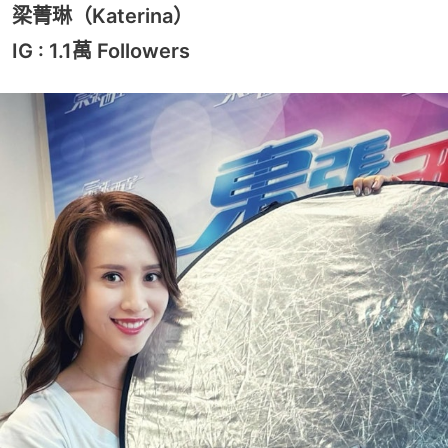
梁菁琳（Katerina）
IG : 1.1萬 Followers