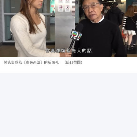
甘詠寧成為《東張西望》的新面孔。（節目截圖）