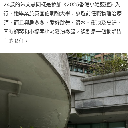
24歲的朱文慧同樣是參加《2025香港小姐競選》入
行，她畢業於英國伯明翰大學，參選前任職物理治療
師，而且興趣多多，愛好跳舞、滑水、衝浪及烹飪，
同時鋼琴和小提琴也考獲演奏級，絕對是一個動靜皆
宜的女仔。