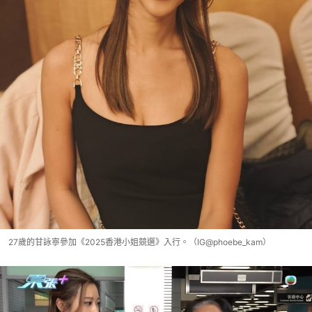
27歲的甘詠寧參加《2025香港小姐競選》入行。（IG@phoebe_kam）