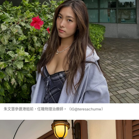
朱文慧參選港姐前，任職物理治療師。（IG@teresachumw）