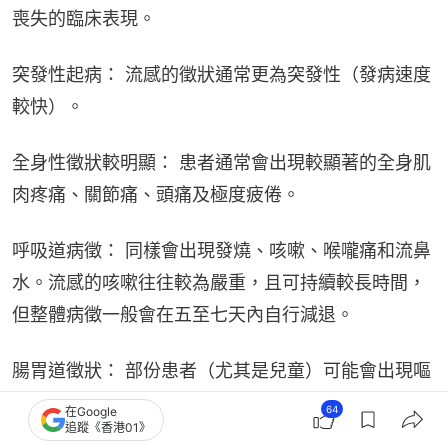
喪失的臨床表現。
突發性起病： 流感的徵狀通常更為突發性（發病速度
較快）。
全身性徵狀較明顯： 患者通常會出現較顯著的全身肌
肉疼痛、關節痛、頭痛及極度疲倦。
呼吸道病徵： 同樣會出現發燒、咳嗽、喉嚨痛和流鼻
水。流感的咳嗽往往較為嚴重，且可持續較長時間，
但整體病徵一般會在五至七天內自行減退。
腸胃道徵狀： 部份患者（尤其是兒童）可能會出現嘔
吐和腹瀉。
64
在Google
追蹤《香港01》