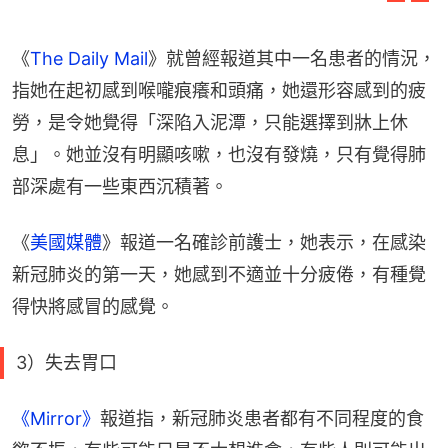
《
The Daily Mail
》就曾經報道其中一名患者的情況，
指她在起初感到喉嚨痕癢和頭痛，她還形容感到的疲
勞，是令她覺得「深陷入泥潭，只能選擇到牀上休
息」。她並沒有明顯咳嗽，也沒有發燒，只有覺得肺
部深處有一些東西沉積著。
《
美國媒體
》報道一名確診前護士，她表示，在感染
新冠肺炎的第一天，她感到不適並十分疲倦，有種覺
得快將感冒的感覺。
3）失去胃口
《Mirror》
報道指，新冠肺炎患者都有不同程度的食