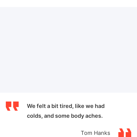
We felt a bit tired, like we had
colds, and some body aches.
Tom Hanks