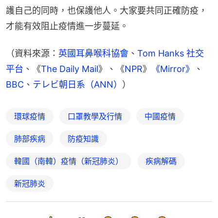
護自己的同時，也保護他人。大家要共同正確防疫，
才能有效阻止疫情進一步蔓延。
（資料來源：
英國耳鼻喉科協會
、
Tom Hanks 社交
平台
、《
The Daily Mail
》、《
NPR
》
《Mirror》
、
BBC
、
テレビ朝日系（ANN）
）
環球疫情
口罩教學及行情
中國疫情
肺部疾病
防疫知識
韓國（南韓）疫情（新冠肺炎）
疾病解碼
新冠肺炎