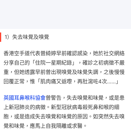
1）失去味覺及嗅覺
香港空手道代表曾綺婷早前確認感染，她於社交網絡
分享自己的「住院一星期紀錄」，確診之初病徵不嚴
重，但她透露早前曾出現嗅覺及味覺失調，之後慢慢
回覆正常，惟「肌肉痛又返嚟，再肚瀉咗4次……」
英國耳鼻喉科協會
曾警告，失去嗅覺和味覺，或是患
上新冠肺炎的病徵。新型冠狀病毒殺死鼻和喉的細
胞，或是造成失去嗅覺和味覺的原因。如突然失去嗅
覺和味覺，應馬上自我隔離或求醫。