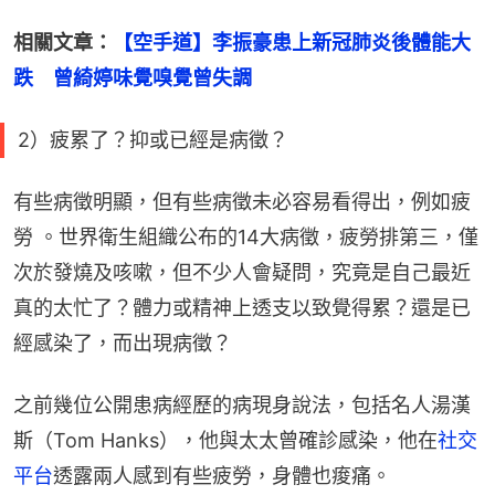
相關文章：
【空手道】李振豪患上新冠肺炎後體能大
跌　曾綺婷味覺嗅覺曾失調
2）疲累了？抑或已經是病徵？
有些病徵明顯，但有些病徵未必容易看得出，例如疲
勞 。世界衛生組織公布的14大病徵，疲勞排第三，僅
次於發燒及咳嗽，但不少人會疑問，究竟是自己最近
真的太忙了？體力或精神上透支以致覺得累？還是已
經感染了，而出現病徵？
之前幾位公開患病經歷的病現身說法，包括名人湯漢
斯（Tom Hanks），他與太太曾確診感染，他在
社交
平台
透露兩人感到有些疲勞，身體也痠痛。