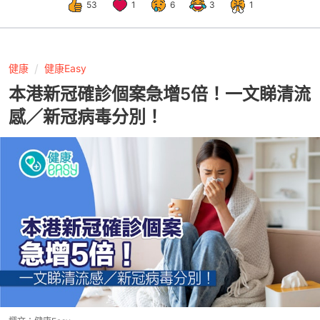
53
1
6
3
1
健康
健康Easy
本港新冠確診個案急增5倍！一文睇清流
感／新冠病毒分別！