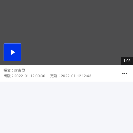
播
放
1:03
總
影
共
片
時
撰文：
廖青霞
間
出版：
2022-01-12 09:30
更新：
2022-01-12 12:43