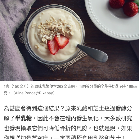
1盒（150毫升）的原味乳酪便含263毫克鈣，而同等分量的全脂牛奶則只有169毫
克。（Aline Ponce@Pixabay）
為甚麼會得到這個結果？原來乳酪和芝士透過發酵分
解了
半乳糖
，因此不會在體內發生氧化，大多數研究
也發現攝取它們可降低骨折的風險。也就是說，如果
你想增加骨質密度，一定要積極食用乳酪和芝士！