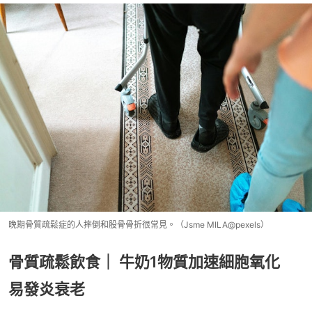
晚期骨質疏鬆症的人摔倒和股骨骨折很常見。（Jsme MILA@pexels）
骨質疏鬆飲食｜ 牛奶1物質加速細胞氧化
易發炎衰老