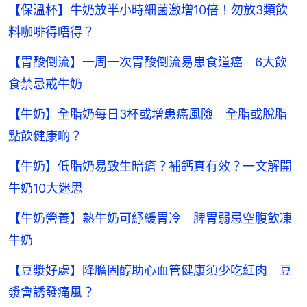
【保溫杯】牛奶放半小時細菌激增10倍！勿放3類飲
料咖啡得唔得？
【胃酸倒流】一周一次胃酸倒流易患食道癌 6大飲
食禁忌戒牛奶
【牛奶】全脂奶每日3杯或增患癌風險 全脂或脫脂
點飲健康啲？
【牛奶】低脂奶易致生暗瘡？補鈣真有效？一文解開
牛奶10大迷思
【牛奶營養】熱牛奶可紓緩胃冷 脾胃弱忌空腹飲凍
牛奶
【豆漿好處】降膽固醇助心血管健康須少吃紅肉 豆
漿會誘發痛風？