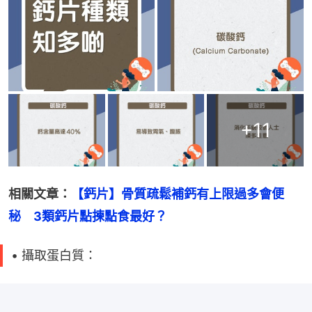
+
11
相關文章：
【鈣片】骨質疏鬆補鈣有上限過多會便
秘　3類鈣片點揀點食最好？
• 攝取蛋白質：