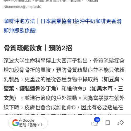
多在戶外曬曬太陽，是預防骨質疏鬆症的一個要點。（Austin
Nicomedez@unsplash）
咖啡沖泡方法｜日本農業協會1招沖牛奶咖啡更香滑　
即沖即飲係錯!
骨質疏鬆飲食｜預防2招
筑波大学生命科學博士大西淳子指出，骨質疏鬆症會
增加股骨骨折的風險，預防骨質疏鬆症並不能只依賴
乳製品，更重要的是從各種食物中攝取鈣（
如豆腐、
菠菜、罐裝連骨沙丁魚
）和維他命D（如
黑木耳、三
文魚
），並進行適度的戶外運動。因為當暴露在紫外
線下時，皮膚也會合成維他命D，因此有必要透過在
戶外活動獲得充足的陽光照射來促進維生素D的產
19
在Google
追蹤《香港01》
生。