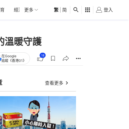
育
經濟
更多
01深圳
繁
觀點
|
简
健康
好食玩飛
登入
女
的溫暖守護
18
在Google
追蹤《香港01》
章
查看更多