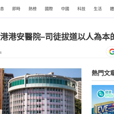
息
即時
熱榜
國際
中國
科技
生活
體
港港安醫院–司徒拔道以人為本
6
熱門文