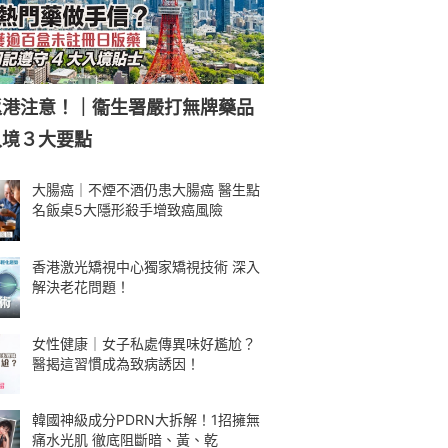
返港注意！｜衞生署嚴打無牌藥品
入境３大要點
大腸癌｜不煙不酒仍患大腸癌 醫生點
名飯桌5大隱形殺手增致癌風險
香港激光矯視中心獨家矯視技術 深入
解決老花問題！
女性健康｜女子私處傳異味好尷尬？
醫揭這習慣成為致病誘因！
韓國神級成分PDRN大拆解！1招擁無
痛水光肌 徹底阻斷暗、黃、乾